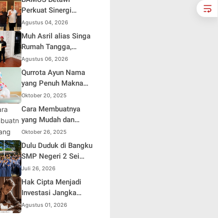
Soroti Distorsi
Perkuat Sinergi
Simpati Publik dan
dengan Polda Metro
Agustus 04, 2026
Aksi Main Hakim
Jaya, Tegaskan
Muh Asril alias Singa
Sendiri
Komitmen Menjaga
Rumah Tangga,
Jakarta Aman, Damai,
Kreator Kocak yang
Agustus 06, 2026
dan Kondusif Jelang
Jago Bikin Kisah
Qurrota Ayun Nama
HUT ke-81 Republik
Suami Takut Istri Jadi
yang Penuh Makna
Indonesia
Hiburan
dalam Kehidupan
Oktober 20, 2025
Muslim Indonesia
Cara Membuatnya
yang Mudah dan
Efisien untuk Pemula
Oktober 26, 2025
Dulu Duduk di Bangku
SMP Negeri 2 Sei
Rampah, Kini Penulis
Juli 26, 2026
Mulai Aja Dulu Ilham
Hak Cipta Menjadi
Febryan Kembali
Investasi Jangka
sebagai Pemateri
Panjang bagi Penulis
Agustus 01, 2026
untuk Menginspirasi
Buku