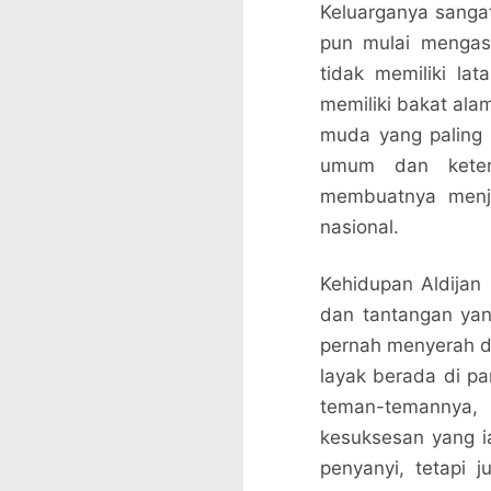
Keluarganya sanga
pun mulai mengas
tidak memiliki lat
memiliki bakat ala
muda yang paling 
umum dan keter
membuatnya menja
nasional.
Kehidupan Aldijan 
dan tantangan yang
pernah menyerah d
layak berada di p
teman-temannya,
kesuksesan yang ia
penyanyi, tetapi 