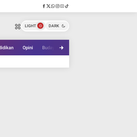
LIGHT
DARK
idikan
Opini
Budaya
Lifestyle
Game