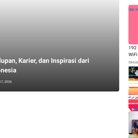
192 
WiFi
upan, Karier, dan Inspirasi dari
Oktob
onesia
17, 2026