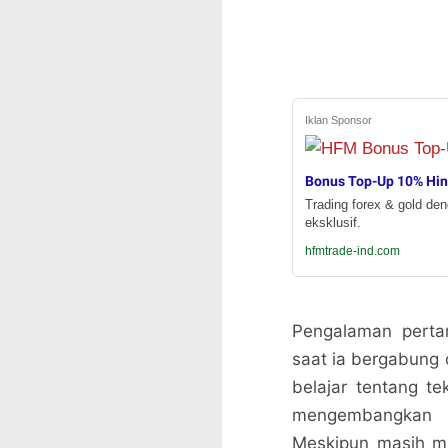
Iklan Sponsor
Bonus Top-Up 10% Hi
Trading forex & gold de
eksklusif.
hfmtrade-ind.com
Pengalaman perta
saat ia bergabung 
belajar tentang te
mengembangkan 
Meskipun masih m