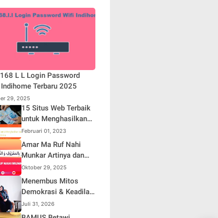
168 L L Login Password
 Indihome Terbaru 2025
er 29, 2025
15 Situs Web Terbaik
untuk Menghasilkan
Uang Online
Februari 01, 2023
Amar Ma Ruf Nahi
Munkar Artinya dan
Maknanya dalam
Oktober 29, 2025
Islam
Menembus Mitos
Demokrasi & Keadilan
Sosial: Adv. Fara
Juli 31, 2026
Fariha Rodliyana
BAMUS Betawi