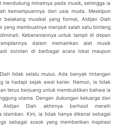
t mendukung minatnya pada musik, sehingga ia
ah kemampuannya dari usia muda. Meskipun
ar belakang musikal yang formal, Aldijan Diah
mi yang membuatnya menjadi salah satu bintang
diminati. Keberaniannya untuk tampil di depan
ampilannya dalam memainkan alat musik
di sorotan di berbagai acara lokal maupun
Diah tidak selalu mulus. Ada banyak rintangan
Aldijan Diah: Kehidupan, Karier, dan Inspirasi dari
Aldijan Diah: Kehidupan, Karier, dan Inspirasi dari
 ia hadapi sejak awal karier. Namun, ia tidak
Bintang Muda Indonesia
Bintang Muda Indonesia
an terus berjuang untuk membuktikan bahwa ia
Nalarrakyat.com - Media Kritis
Nalarrakyat.com - Media Kritis
anggung utama. Dengan dukungan keluarga dan
Bagikan ke media lain
Bagikan ke media lain
 Aldijan Diah akhirnya berhasil meraih
 idamkan. Kini, ia tidak hanya dikenal sebagai
juga sebagai sosok yang memberikan inspirasi