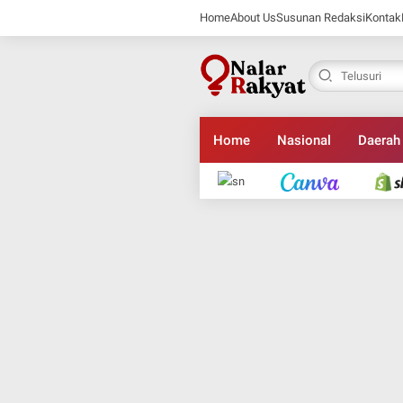
Home
About Us
Susunan Redaksi
Kontak
Home
Nasional
Daerah