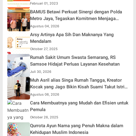
Februari 01, 2023
BAMUS Betawi Perkuat Sinergi dengan Polda
Metro Jaya, Tegaskan Komitmen Menjaga
Jakarta Aman, Damai, dan Kondusif Jelang HUT
Agustus 04, 2026
ke-81 Republik Indonesia
Arsy Artinya Apa Sih Dan Maknanya Yang
Mendalam
Oktober 27, 2025
Rumah Sakit Umum Swasta Semarang, RS
Samsoe Hidajat Perluas Layanan Kesehatan
Juli 30, 2026
Muh Asril alias Singa Rumah Tangga, Kreator
Kocak yang Jago Bikin Kisah Suami Takut Istri
Jadi Hiburan
Agustus 06, 2026
Cara Membuatnya yang Mudah dan Efisien untuk
Pemula
Oktober 26, 2025
Qurrota Ayun Nama yang Penuh Makna dalam
Kehidupan Muslim Indonesia