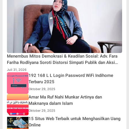
Menembus Mitos Demokrasi & Keadilan Sosial: Adv. Fara
Fariha Rodliyana Soroti Distorsi Simpati Publik dan Aksi
Main Hakim Sendiri
Juli 31, 2026
192 168 L L Login Password WiFi Indihome
Terbaru 2025
Oktober 29, 2025
Amar Ma Ruf Nahi Munkar Artinya dan
Maknanya dalam Islam
Oktober 29, 2025
15 Situs Web Terbaik untuk Menghasilkan Uang
Online