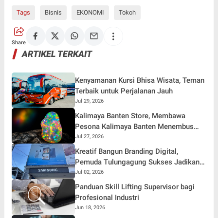
Tags
Bisnis
EKONOMI
Tokoh
Share
ARTIKEL TERKAIT
Kenyamanan Kursi Bhisa Wisata, Teman
Terbaik untuk Perjalanan Jauh
Jul 29, 2026
Kalimaya Banten Store, Membawa
Pesona Kalimaya Banten Menembus
Pasar Nasional dan Internasional
Jul 27, 2026
Kreatif Bangun Branding Digital,
Pemuda Tulungagung Sukses Jadikan
@samsungstore.ta Referensi Gadget
Jul 02, 2026
Terpercaya
Panduan Skill Lifting Supervisor bagi
Profesional Industri
Jun 18, 2026