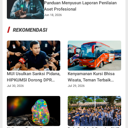
Panduan Menyusun Laporan Penilaian
Aset Profesional
Jun 18, 2026
REKOMENDASI
MUI Usulkan Sanksi Pidana,
Kenyamanan Kursi Bhisa
HIPKUMSI Dorong DPR
Wisata, Teman Terbaik
Segera Bertindak
untuk Perjalanan Jauh
Jul 30, 2026
Jul 29, 2026