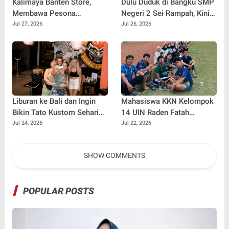
Kalimaya Banten Store,
Dulu Duduk di Bangku SMP
Membawa Pesona
Negeri 2 Sei Rampah, Kini
Kalimaya Banten
Penulis Mulai Aja Dulu
Jul 27, 2026
Jul 26, 2026
Menembus Pasar Nasional
Ilham Febryan Kembali
dan Internasional
sebagai Pemateri untuk
Menginspirasi Generasi
Muda
Liburan ke Bali dan Ingin
Mahasiswa KKN Kelompok
Bikin Tato Kustom Sehari
14 UIN Raden Fatah
Jadi? Ini Panduannya
Palembang Jalin
Jul 24, 2026
Jul 22, 2026
Kebersamaan Bersama
Warga Gunung Kemala
SHOW COMMENTS
Lewat Sparing Sepak Bola
POPULAR POSTS