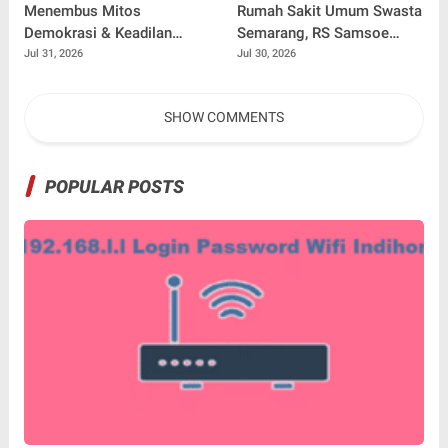
Menembus Mitos
Rumah Sakit Umum Swasta
Demokrasi & Keadilan
Semarang, RS Samsoe
Sosial: Adv. Fara Fariha
Hidajat Perluas Layanan
Jul 31, 2026
Jul 30, 2026
Rodliyana Soroti Distorsi
Kesehatan
Simpati Publik dan Aksi
SHOW COMMENTS
Main Hakim Sendiri
POPULAR POSTS