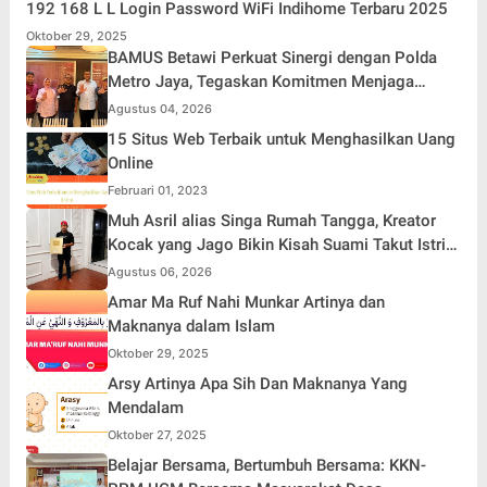
192 168 L L Login Password WiFi Indihome Terbaru 2025
Oktober 29, 2025
BAMUS Betawi Perkuat Sinergi dengan Polda
Metro Jaya, Tegaskan Komitmen Menjaga
Jakarta Aman, Damai, dan Kondusif Jelang HUT
Agustus 04, 2026
ke-81 Republik Indonesia
15 Situs Web Terbaik untuk Menghasilkan Uang
Online
Februari 01, 2023
Muh Asril alias Singa Rumah Tangga, Kreator
Kocak yang Jago Bikin Kisah Suami Takut Istri
Jadi Hiburan
Agustus 06, 2026
Amar Ma Ruf Nahi Munkar Artinya dan
Maknanya dalam Islam
Oktober 29, 2025
Arsy Artinya Apa Sih Dan Maknanya Yang
Mendalam
Oktober 27, 2025
Belajar Bersama, Bertumbuh Bersama: KKN-