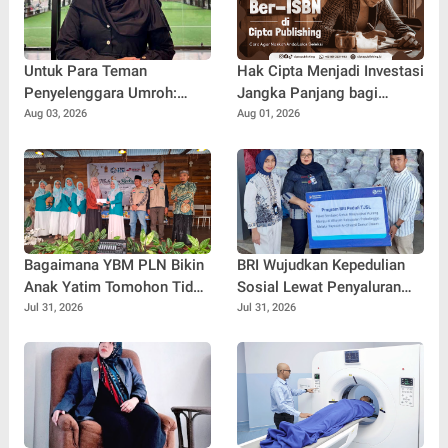
Untuk Para Teman
Hak Cipta Menjadi Investasi
Penyelenggara Umroh:
Jangka Panjang bagi
Jangan Sampai Tertipu
Penulis Buku
Aug 03, 2026
Aug 01, 2026
Tiket Pesawat
Bagaimana YBM PLN Bikin
BRI Wujudkan Kepedulian
Anak Yatim Tomohon Tidak
Sosial Lewat Penyaluran
Tertinggal di Tahun Ajaran
Paket Sembako di
Jul 31, 2026
Jul 31, 2026
Baru
Kabupaten Probolinggo