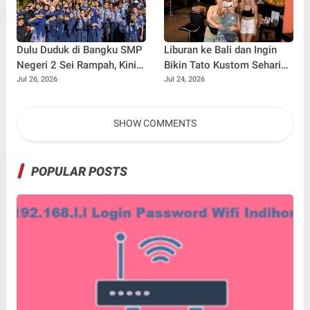
Dulu Duduk di Bangku SMP
Liburan ke Bali dan Ingin
Negeri 2 Sei Rampah, Kini
Bikin Tato Kustom Sehari
Penulis Mulai Aja Dulu
Jadi? Ini Panduannya
Jul 26, 2026
Jul 24, 2026
Ilham Febryan Kembali
sebagai Pemateri untuk
SHOW COMMENTS
Menginspirasi Generasi
Muda
POPULAR POSTS