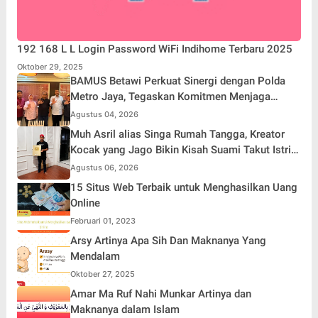
192 168 L L Login Password WiFi Indihome Terbaru 2025
Oktober 29, 2025
BAMUS Betawi Perkuat Sinergi dengan Polda
Metro Jaya, Tegaskan Komitmen Menjaga
Jakarta Aman, Damai, dan Kondusif Jelang HUT
Agustus 04, 2026
ke-81 Republik Indonesia
Muh Asril alias Singa Rumah Tangga, Kreator
Kocak yang Jago Bikin Kisah Suami Takut Istri
Jadi Hiburan
Agustus 06, 2026
15 Situs Web Terbaik untuk Menghasilkan Uang
Online
Februari 01, 2023
Arsy Artinya Apa Sih Dan Maknanya Yang
Mendalam
Oktober 27, 2025
Amar Ma Ruf Nahi Munkar Artinya dan
Maknanya dalam Islam