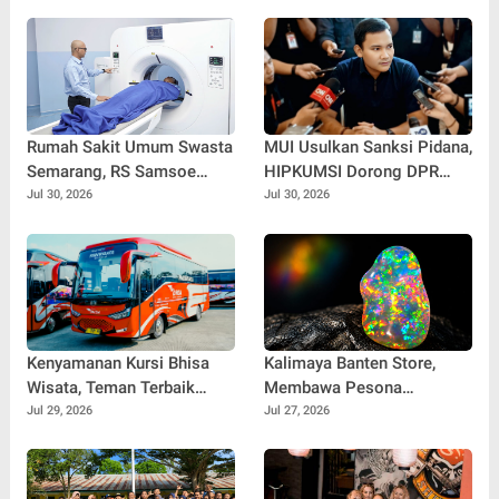
Rumah Sakit Umum Swasta
MUI Usulkan Sanksi Pidana,
Semarang, RS Samsoe
HIPKUMSI Dorong DPR
Hidajat Perluas Layanan
Segera Bertindak
Jul 30, 2026
Jul 30, 2026
Kesehatan
Kenyamanan Kursi Bhisa
Kalimaya Banten Store,
Wisata, Teman Terbaik
Membawa Pesona
untuk Perjalanan Jauh
Kalimaya Banten
Jul 29, 2026
Jul 27, 2026
Menembus Pasar Nasional
dan Internasional