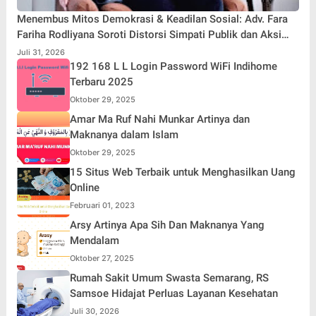
Menembus Mitos Demokrasi & Keadilan Sosial: Adv. Fara
Fariha Rodliyana Soroti Distorsi Simpati Publik dan Aksi
Main Hakim Sendiri
Juli 31, 2026
192 168 L L Login Password WiFi Indihome
Terbaru 2025
Oktober 29, 2025
Amar Ma Ruf Nahi Munkar Artinya dan
Maknanya dalam Islam
Oktober 29, 2025
15 Situs Web Terbaik untuk Menghasilkan Uang
Online
Februari 01, 2023
Arsy Artinya Apa Sih Dan Maknanya Yang
Mendalam
Oktober 27, 2025
Rumah Sakit Umum Swasta Semarang, RS
Samsoe Hidajat Perluas Layanan Kesehatan
Juli 30, 2026