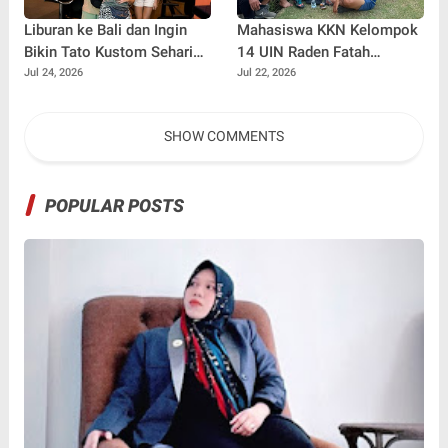
Liburan ke Bali dan Ingin
Mahasiswa KKN Kelompok
Bikin Tato Kustom Sehari
14 UIN Raden Fatah
Jadi? Ini Panduannya
Palembang Jalin
Jul 24, 2026
Jul 22, 2026
Kebersamaan Bersama
Warga Gunung Kemala
SHOW COMMENTS
Lewat Sparing Sepak Bola
POPULAR POSTS