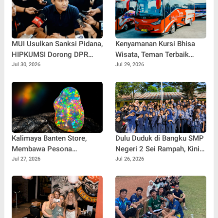
MUI Usulkan Sanksi Pidana,
Kenyamanan Kursi Bhisa
HIPKUMSI Dorong DPR
Wisata, Teman Terbaik
Segera Bertindak
untuk Perjalanan Jauh
Jul 30, 2026
Jul 29, 2026
Kalimaya Banten Store,
Dulu Duduk di Bangku SMP
Membawa Pesona
Negeri 2 Sei Rampah, Kini
Kalimaya Banten
Penulis Mulai Aja Dulu
Jul 27, 2026
Jul 26, 2026
Menembus Pasar Nasional
Ilham Febryan Kembali
dan Internasional
sebagai Pemateri untuk
Menginspirasi Generasi
Muda