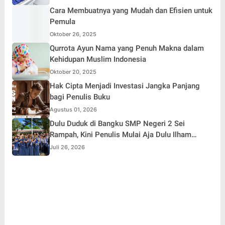
Cara Membuatnya yang Mudah dan Efisien untuk
Pemula
Oktober 26, 2025
Qurrota Ayun Nama yang Penuh Makna dalam
Kehidupan Muslim Indonesia
Oktober 20, 2025
Hak Cipta Menjadi Investasi Jangka Panjang
bagi Penulis Buku
Agustus 01, 2026
Dulu Duduk di Bangku SMP Negeri 2 Sei
Rampah, Kini Penulis Mulai Aja Dulu Ilham
Febryan Kembali sebagai Pemateri untuk
Juli 26, 2026
Menginspirasi Generasi Muda