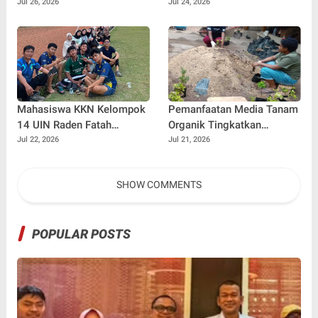
Penulis Mulai Aja Dulu
Jadi? Ini Panduannya
Jul 26, 2026
Jul 24, 2026
Ilham Febryan Kembali
sebagai Pemateri untuk
Menginspirasi Generasi
Muda
Mahasiswa KKN Kelompok
Pemanfaatan Media Tanam
14 UIN Raden Fatah
Organik Tingkatkan
Palembang Jalin
Keterampilan Masyarakat
Jul 22, 2026
Jul 21, 2026
Kebersamaan Bersama
dalam Pembibitan Tanaman
Warga Gunung Kemala
Hias
SHOW COMMENTS
Lewat Sparing Sepak Bola
POPULAR POSTS