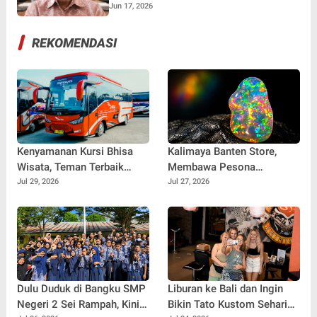
Olahraga melalui Budaya Evaluasi di
Jun 17, 2026
Lingkungan KONI
REKOMENDASI
Kenyamanan Kursi Bhisa
Kalimaya Banten Store,
Wisata, Teman Terbaik
Membawa Pesona
untuk Perjalanan Jauh
Kalimaya Banten
Jul 29, 2026
Jul 27, 2026
Menembus Pasar Nasional
dan Internasional
Dulu Duduk di Bangku SMP
Liburan ke Bali dan Ingin
Negeri 2 Sei Rampah, Kini
Bikin Tato Kustom Sehari