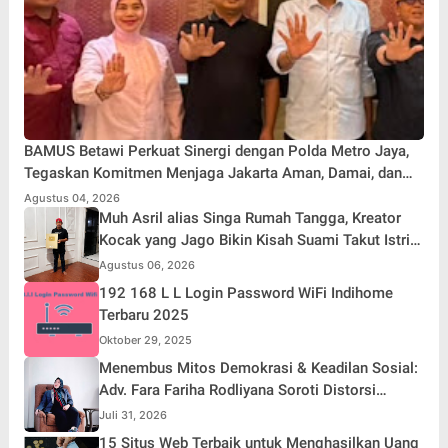
BAMUS Betawi Perkuat Sinergi dengan Polda Metro Jaya,
Tegaskan Komitmen Menjaga Jakarta Aman, Damai, dan
Kondusif Jelang HUT ke-81 Republik Indonesia
Agustus 04, 2026
Muh Asril alias Singa Rumah Tangga, Kreator
Kocak yang Jago Bikin Kisah Suami Takut Istri
Jadi Hiburan
Agustus 06, 2026
192 168 L L Login Password WiFi Indihome
Terbaru 2025
Oktober 29, 2025
Menembus Mitos Demokrasi & Keadilan Sosial:
Adv. Fara Fariha Rodliyana Soroti Distorsi
Simpati Publik dan Aksi Main Hakim Sendiri
Juli 31, 2026
15 Situs Web Terbaik untuk Menghasilkan Uang