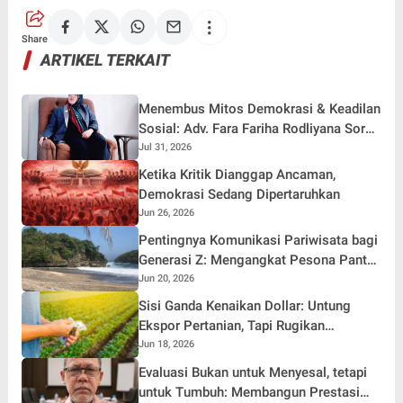
Share
ARTIKEL TERKAIT
Menembus Mitos Demokrasi & Keadilan
Sosial: Adv. Fara Fariha Rodliyana Soroti
Distorsi Simpati Publik dan Aksi Main
Jul 31, 2026
Hakim Sendiri
Ketika Kritik Dianggap Ancaman,
Demokrasi Sedang Dipertaruhkan
Jun 26, 2026
Pentingnya Komunikasi Pariwisata bagi
Generasi Z: Mengangkat Pesona Pantai
Ungapan Malang Selatan di Era Digital
Jun 20, 2026
Sisi Ganda Kenaikan Dollar: Untung
Ekspor Pertanian, Tapi Rugikan
Ketergantungan Impor Bahan Baku
Jun 18, 2026
Evaluasi Bukan untuk Menyesal, tetapi
untuk Tumbuh: Membangun Prestasi