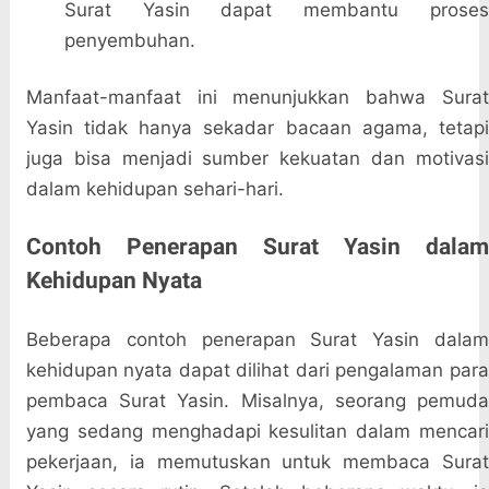
Surat Yasin dapat membantu proses
penyembuhan.
Manfaat-manfaat ini menunjukkan bahwa Surat
Yasin tidak hanya sekadar bacaan agama, tetapi
juga bisa menjadi sumber kekuatan dan motivasi
dalam kehidupan sehari-hari.
Contoh Penerapan Surat Yasin dalam
Kehidupan Nyata
Beberapa contoh penerapan Surat Yasin dalam
kehidupan nyata dapat dilihat dari pengalaman para
pembaca Surat Yasin. Misalnya, seorang pemuda
yang sedang menghadapi kesulitan dalam mencari
pekerjaan, ia memutuskan untuk membaca Surat