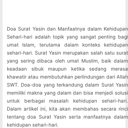
Doa Surat Yasin dan Manfaatnya dalam Kehidupan
Sehari-hari adalah topik yang sangat penting bagi
umat Islam, terutama dalam konteks kehidupan
sehari-hari. Surat Yasin merupakan salah satu surat
yang sering dibaca oleh umat Muslim, baik dalam
keadaan sibuk maupun ketika sedang merasa
khawatir atau membutuhkan perlindungan dari Allah
SWT. Doa-doa yang terkandung dalam Surat Yasin
memiliki makna yang dalam dan bisa menjadi solusi
untuk berbagai masalah kehidupan sehari-hari.
Dalam artikel ini, kita akan membahas secara rinci
tentang doa Surat Yasin serta manfaatnya dalam
kehidupan sehari-hari.