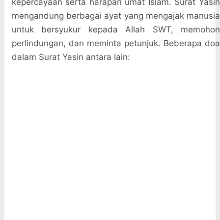
kepercayaan serta harapan umat Islam. Surat Yasin
mengandung berbagai ayat yang mengajak manusia
untuk bersyukur kepada Allah SWT, memohon
perlindungan, dan meminta petunjuk. Beberapa doa
dalam Surat Yasin antara lain: