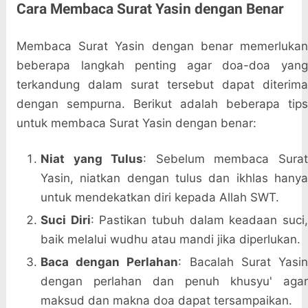
Cara Membaca Surat Yasin dengan Benar
Membaca Surat Yasin dengan benar memerlukan
beberapa langkah penting agar doa-doa yang
terkandung dalam surat tersebut dapat diterima
dengan sempurna. Berikut adalah beberapa tips
untuk membaca Surat Yasin dengan benar:
Niat yang Tulus
: Sebelum membaca Surat
Yasin, niatkan dengan tulus dan ikhlas hanya
untuk mendekatkan diri kepada Allah SWT.
Suci Diri
: Pastikan tubuh dalam keadaan suci
baik melalui wudhu atau mandi jika diperlukan.
Baca dengan Perlahan
: Bacalah Surat Yasi
dengan perlahan dan penuh khusyu' agar
maksud dan makna doa dapat tersampaikan.