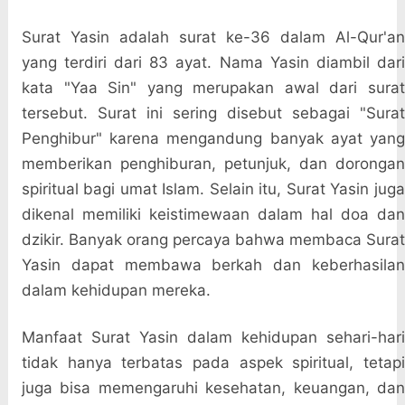
Surat Yasin adalah surat ke-36 dalam Al-Qur'an
yang terdiri dari 83 ayat. Nama Yasin diambil dari
kata "Yaa Sin" yang merupakan awal dari surat
tersebut. Surat ini sering disebut sebagai "Surat
Penghibur" karena mengandung banyak ayat yang
memberikan penghiburan, petunjuk, dan dorongan
spiritual bagi umat Islam. Selain itu, Surat Yasin juga
dikenal memiliki keistimewaan dalam hal doa dan
dzikir. Banyak orang percaya bahwa membaca Surat
Yasin dapat membawa berkah dan keberhasilan
dalam kehidupan mereka.
Manfaat Surat Yasin dalam kehidupan sehari-hari
tidak hanya terbatas pada aspek spiritual, tetapi
juga bisa memengaruhi kesehatan, keuangan, dan