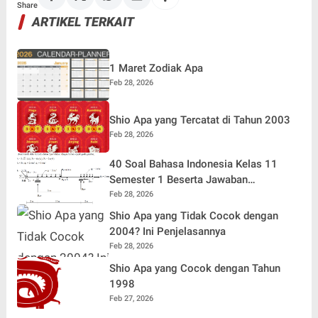
Share
ARTIKEL TERKAIT
1 Maret Zodiak Apa
Feb 28, 2026
Shio Apa yang Tercatat di Tahun 2003
Feb 28, 2026
40 Soal Bahasa Indonesia Kelas 11
Semester 1 Beserta Jawaban
Terlengkap
Feb 28, 2026
Shio Apa yang Tidak Cocok dengan
2004? Ini Penjelasannya
Feb 28, 2026
Shio Apa yang Cocok dengan Tahun
1998
Feb 27, 2026