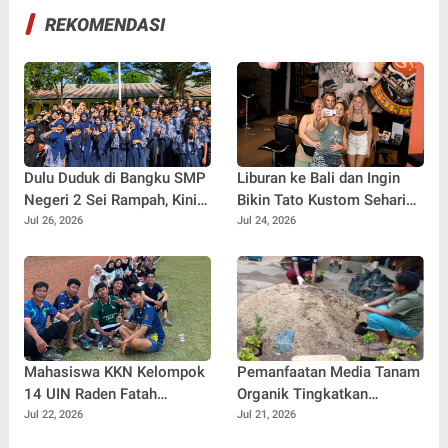
REKOMENDASI
Dulu Duduk di Bangku SMP
Liburan ke Bali dan Ingin
Negeri 2 Sei Rampah, Kini
Bikin Tato Kustom Sehari
Penulis Mulai Aja Dulu
Jadi? Ini Panduannya
Jul 26, 2026
Jul 24, 2026
Ilham Febryan Kembali
sebagai Pemateri untuk
Menginspirasi Generasi
Muda
Mahasiswa KKN Kelompok
Pemanfaatan Media Tanam
14 UIN Raden Fatah
Organik Tingkatkan
Palembang Jalin
Keterampilan Masyarakat
Jul 22, 2026
Jul 21, 2026
Kebersamaan Bersama
dalam Pembibitan Tanaman