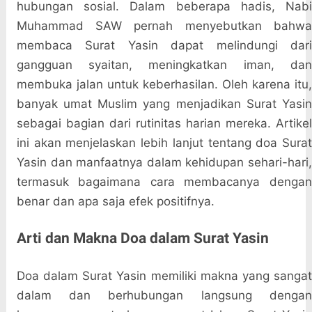
hubungan sosial. Dalam beberapa hadis, Nabi
Muhammad SAW pernah menyebutkan bahwa
membaca Surat Yasin dapat melindungi dari
gangguan syaitan, meningkatkan iman, dan
membuka jalan untuk keberhasilan. Oleh karena itu,
banyak umat Muslim yang menjadikan Surat Yasin
sebagai bagian dari rutinitas harian mereka. Artikel
ini akan menjelaskan lebih lanjut tentang doa Surat
Yasin dan manfaatnya dalam kehidupan sehari-hari,
termasuk bagaimana cara membacanya dengan
benar dan apa saja efek positifnya.
Arti dan Makna Doa dalam Surat Yasin
Doa dalam Surat Yasin memiliki makna yang sangat
dalam dan berhubungan langsung dengan