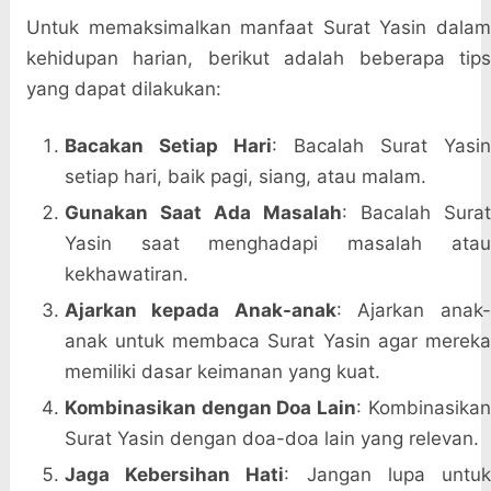
Untuk memaksimalkan manfaat Surat Yasin dalam
kehidupan harian, berikut adalah beberapa tips
yang dapat dilakukan:
Bacakan Setiap Hari
: Bacalah Surat Yasi
setiap hari, baik pagi, siang, atau malam.
Gunakan Saat Ada Masalah
: Bacalah Sura
Yasin saat menghadapi masalah atau
kekhawatiran.
Ajarkan kepada Anak-anak
: Ajarkan anak
anak untuk membaca Surat Yasin agar mereka
memiliki dasar keimanan yang kuat.
Kombinasikan dengan Doa Lain
: Kombinasika
Surat Yasin dengan doa-doa lain yang relevan.
Jaga Kebersihan Hati
: Jangan lupa untu