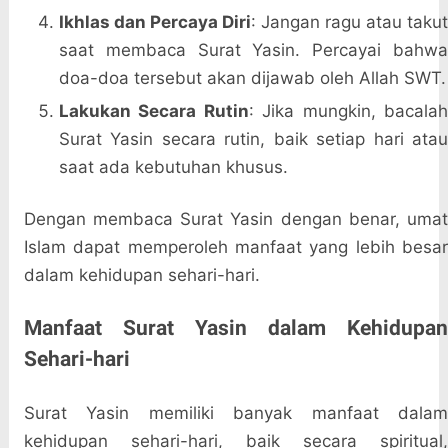
Ikhlas dan Percaya Diri
: Jangan ragu atau taku
saat membaca Surat Yasin. Percayai bahwa
doa-doa tersebut akan dijawab oleh Allah SWT.
Lakukan Secara Rutin
: Jika mungkin, bacala
Surat Yasin secara rutin, baik setiap hari atau
saat ada kebutuhan khusus.
Dengan membaca Surat Yasin dengan benar, umat
Islam dapat memperoleh manfaat yang lebih besar
dalam kehidupan sehari-hari.
Manfaat Surat Yasin dalam Kehidupan
Sehari-hari
Surat Yasin memiliki banyak manfaat dalam
kehidupan sehari-hari, baik secara spiritual,