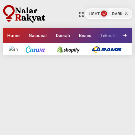
Doa Surat Yasin dan Manfaatnya
Doa Surat Yasin dan Manfaatnya
dalam Kehidupan Sehari-hari
dalam Kehidupan Sehari-hari
LIGHT
DARK
Nalarrakyat.com - Media Kritis
Nalarrakyat.com - Media Kritis
Bagikan ke media lain
Bagikan ke media lain
Home
Nasional
Daerah
Bisnis
Teknologi
En