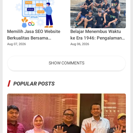
Kepercayaan Diri di Dunia
Kerja
Memilih Jasa SEO Website
Belajar Menembus Waktu
Berkualitas Bersama
ke Era 1946: Pengalaman
SEOBITT untuk
Magang Radityo Kusuma
Aug 07, 2026
Aug 06, 2026
Meningkatkan Visibilitas
Dewa Bersama Pura-Pura
Bisnis
Props dalam Film 'Fajar
SHOW COMMENTS
Sebelum Merah'
POPULAR POSTS