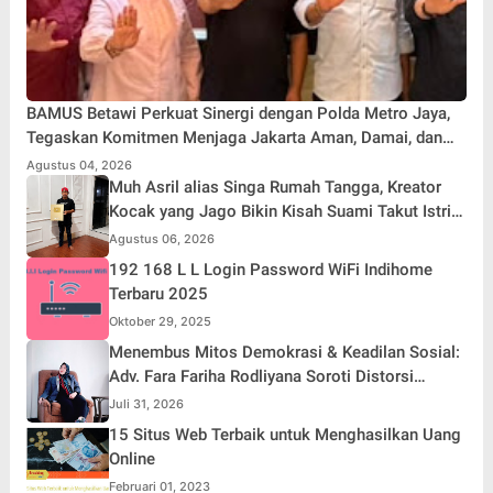
BAMUS Betawi Perkuat Sinergi dengan Polda Metro Jaya,
Tegaskan Komitmen Menjaga Jakarta Aman, Damai, dan
Kondusif Jelang HUT ke-81 Republik Indonesia
Agustus 04, 2026
Muh Asril alias Singa Rumah Tangga, Kreator
Kocak yang Jago Bikin Kisah Suami Takut Istri
Jadi Hiburan
Agustus 06, 2026
192 168 L L Login Password WiFi Indihome
Terbaru 2025
Oktober 29, 2025
Menembus Mitos Demokrasi & Keadilan Sosial:
Adv. Fara Fariha Rodliyana Soroti Distorsi
Simpati Publik dan Aksi Main Hakim Sendiri
Juli 31, 2026
15 Situs Web Terbaik untuk Menghasilkan Uang
Online
Februari 01, 2023