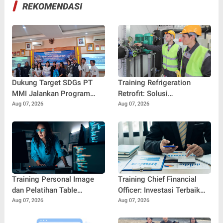
REKOMENDASI
Dukung Target SDGs PT
Training Refrigeration
MMI Jalankan Program
Retrofit: Solusi
Pencegahan Stunting Di
Meningkatkan Efisiensi dan
Aug 07, 2026
Aug 07, 2026
Jakarta Utara
Keandalan Sistem
Pendingin Modern
Training Personal Image
Training Chief Financial
dan Pelatihan Table
Officer: Investasi Terbaik
Manners: Kunci
untuk Mencetak Pemimpin
Aug 07, 2026
Aug 07, 2026
Membangun
Keuangan Profesional
Profesionalisme dan