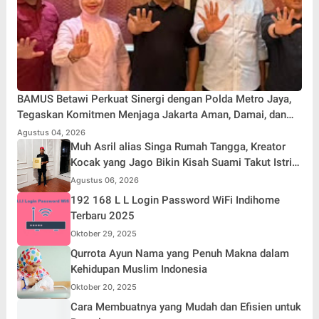
BAMUS Betawi Perkuat Sinergi dengan Polda Metro Jaya,
Tegaskan Komitmen Menjaga Jakarta Aman, Damai, dan
Kondusif Jelang HUT ke-81 Republik Indonesia
Agustus 04, 2026
Muh Asril alias Singa Rumah Tangga, Kreator
Kocak yang Jago Bikin Kisah Suami Takut Istri
Jadi Hiburan
Agustus 06, 2026
192 168 L L Login Password WiFi Indihome
Terbaru 2025
Oktober 29, 2025
Qurrota Ayun Nama yang Penuh Makna dalam
Kehidupan Muslim Indonesia
Oktober 20, 2025
Cara Membuatnya yang Mudah dan Efisien untuk