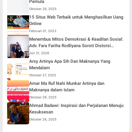
Pemula
Oktober 26, 2025
15 Situs Web Terbaik untuk Menghasilkan Uang
Online
Februari 01, 2023
Menembus Mitos Demokrasi & Keadilan Sosial:
Adv. Fara Fariha Rodliyana Soroti Distorsi
Simpati Publik dan Aksi Main Hakim Sendiri
Juli 31, 2026
Arsy Artinya Apa Sih Dan Maknanya Yang
Mendalam
Oktober 27, 2025
Amar Ma Ruf Nahi Munkar Artinya dan
Maknanya dalam Islam
Oktober 29, 2025
Ahmad Badawi: Inspirasi dan Perjalanan Menuju
Kesuksesan
Oktober 26, 2025