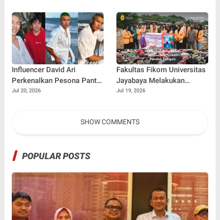
dalam Pembibitan Tanaman
Aksi Peduli Pembinaan
Hias
Influencer David Ari
Fakultas Fikom Universitas
Perkenalkan Pesona Pantai
Jayabaya Melakukan
Nelayan Canggu Lewat
Pengabdian Masyarakat
Jul 20, 2026
Jul 19, 2026
Kolaborasi Bersama Model
Terkait Pemilah Sampah
Ternama China Yenan Yutio
SHOW COMMENTS
POPULAR POSTS