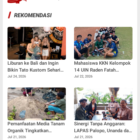
REKOMENDASI
Liburan ke Bali dan Ingin
Mahasiswa KKN Kelompok
Bikin Tato Kustom Sehari
14 UIN Raden Fatah
Jadi? Ini Panduannya
Palembang Jalin
Jul 24, 2026
Jul 22, 2026
Kebersamaan Bersama
Warga Gunung Kemala
Lewat Sparing Sepak Bola
Pemanfaatan Media Tanam
Sinergi Tanpa Anggaran:
Organik Tingkatkan
LAPAS Palopo, Unanda dan
Keterampilan Masyarakat
LSM Wanua Lestari. Inisiasi
Jul 21, 2026
Jul 21, 2026