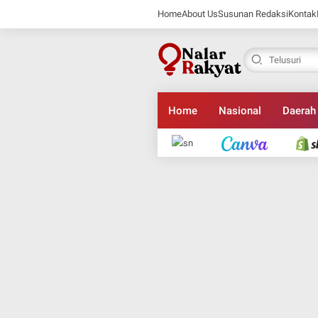
Home
About Us
Susunan Redaksi
Kontak
Home
Nasional
Daerah