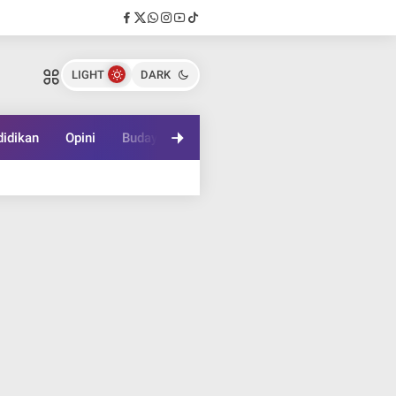
LIGHT
DARK
idikan
Opini
Budaya
Lifestyle
Game