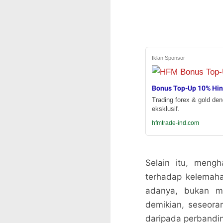
Iklan Sponsor
Bonus Top-Up 10% Hi
Trading forex & gold de
eksklusif.
hfmtrade-ind.com
Selain itu, mengh
terhadap kelemaha
adanya, bukan me
demikian, seseora
daripada perbandin