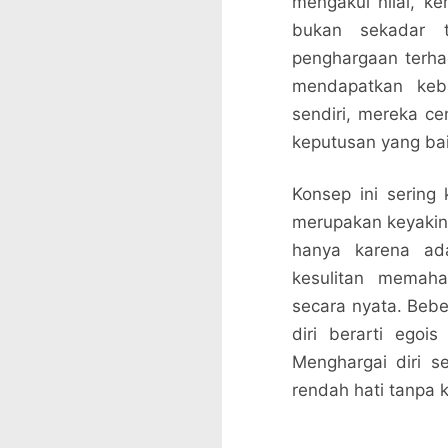
mengakui nilai, k
bukan sekadar t
penghargaan terhad
mendapatkan keba
sendiri, mereka c
keputusan yang ba
Konsep ini sering 
merupakan keyakina
hanya karena ad
kesulitan memaha
secara nyata. Beb
diri berarti egoi
Menghargai diri s
rendah hati tanpa k