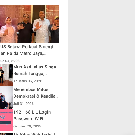
S Betawi Perkuat Sinergi
an Polda Metro Jaya,
askan Komitmen Menjaga
us 04, 2026
rta Aman, Damai, dan
Muh Asril alias Singa
usif Jelang HUT ke-81
Rumah Tangga,
blik Indonesia
Kreator Kocak yang
Agustus 06, 2026
Jago Bikin Kisah
Menembus Mitos
Suami Takut Istri Jadi
Demokrasi & Keadilan
Hiburan
Sosial: Adv. Fara
Juli 31, 2026
Fariha Rodliyana
192 168 L L Login
Soroti Distorsi
Password WiFi
Simpati Publik dan
Indihome Terbaru
Oktober 29, 2025
Aksi Main Hakim
2025
15 Situs Web Terbaik