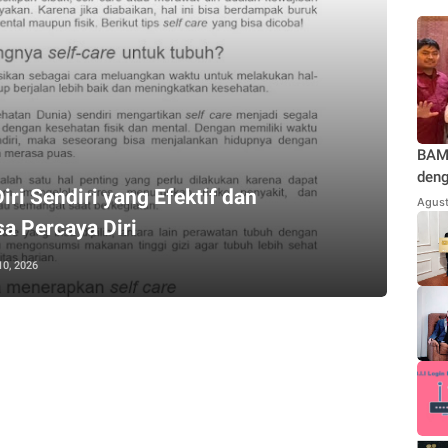
BAMU
deng
ri Sendiri yang Efektif dan
Teg
Agust
Jaka
 Percaya Diri
Kond
Repu
10, 2026