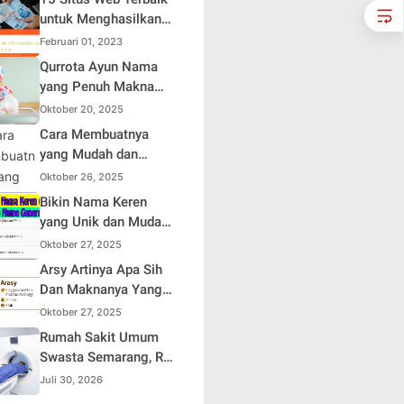
Sendiri
untuk Menghasilkan
Uang Online
Februari 01, 2023
Qurrota Ayun Nama
yang Penuh Makna
dalam Kehidupan
Oktober 20, 2025
Muslim Indonesia
Cara Membuatnya
yang Mudah dan
Efisien untuk Pemula
Oktober 26, 2025
Bikin Nama Keren
yang Unik dan Mudah
Dihafal
Oktober 27, 2025
Arsy Artinya Apa Sih
Dan Maknanya Yang
Mendalam
Oktober 27, 2025
Rumah Sakit Umum
Swasta Semarang, RS
Samsoe Hidajat
Juli 30, 2026
Perluas Layanan