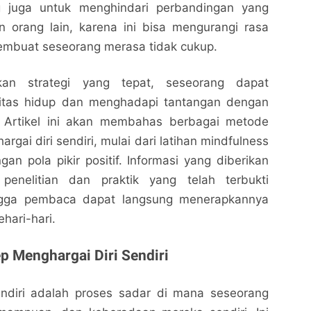
ng juga untuk menghindari perbandingan yang
n orang lain, karena ini bisa mengurangi rasa
membuat seseorang merasa tidak cukup.
an strategi yang tepat, seseorang dapat
litas hidup dan menghadapi tantangan dengan
i. Artikel ini akan membahas berbagai metode
argai diri sendiri, mulai dari latihan mindfulness
n pola pikir positif. Informasi yang diberikan
penelitian dan praktik yang telah terbukti
Cara Menghargai Diri Sendiri yang Efektif dan
Cara Menghargai Diri Sendiri yang Efektif dan
ngga pembaca dapat langsung menerapkannya
Menumbuhkan Rasa Percaya Diri
Menumbuhkan Rasa Percaya Diri
hari-hari.
Nalarrakyat.com - Media Kritis
Nalarrakyat.com - Media Kritis
Bagikan ke media lain
Bagikan ke media lain
 Menghargai Diri Sendiri
endiri adalah proses sadar di mana seseorang