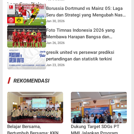
Borussia Dortmund vs Mainz 05: Laga
Seru dan Strategi yang Mengubah Nasib
Tim
Jan 30, 2026
Foto Timnas Indonesia 2026 yang
Membawa Harapan Bangsa dan
Semangat Pecinta Sepak Bola Nasional
Jan 26, 2026
gresik united vs persewar prediksi
pertandingan dan statistik terkini
Jan 23, 2026
REKOMENDASI
Belajar Bersama,
Dukung Target SDGs PT
Bertumbuh Bersama: KKN-
MMI Jalankan Program