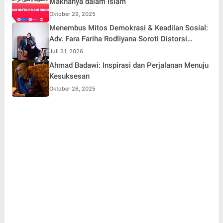
Maknanya dalam Islam
Oktober 29, 2025
Menembus Mitos Demokrasi & Keadilan Sosial:
Adv. Fara Fariha Rodliyana Soroti Distorsi
Simpati Publik dan Aksi Main Hakim Sendiri
Juli 31, 2026
Ahmad Badawi: Inspirasi dan Perjalanan Menuju
Kesuksesan
Oktober 26, 2025