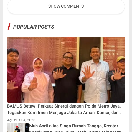
Bisnis
SHOW COMMENTS
POPULAR POSTS
BAMUS Betawi Perkuat Sinergi dengan Polda Metro Jaya,
Tegaskan Komitmen Menjaga Jakarta Aman, Damai, dan
Kondusif Jelang HUT ke-81 Republik Indonesia
Agustus 04, 2026
Muh Asril alias Singa Rumah Tangga, Kreator