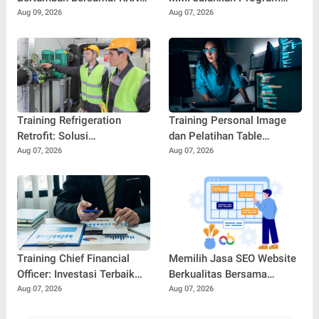
PPM UGM Bersama
Pencegahan Stunting Di
Aug 09, 2026
Aug 07, 2026
Masyarakat Desa
Jakarta Utara
Karangduren
Training Refrigeration
Training Personal Image
Retrofit: Solusi
dan Pelatihan Table
Meningkatkan Efisiensi dan
Manners: Kunci
Aug 07, 2026
Aug 07, 2026
Keandalan Sistem
Membangun
Pendingin Modern
Profesionalisme dan
Kepercayaan Diri di Dunia
Kerja
Training Chief Financial
Memilih Jasa SEO Website
Officer: Investasi Terbaik
Berkualitas Bersama
untuk Mencetak Pemimpin
SEOBITT untuk
Aug 07, 2026
Aug 07, 2026
Keuangan Profesional
Meningkatkan Visibilitas