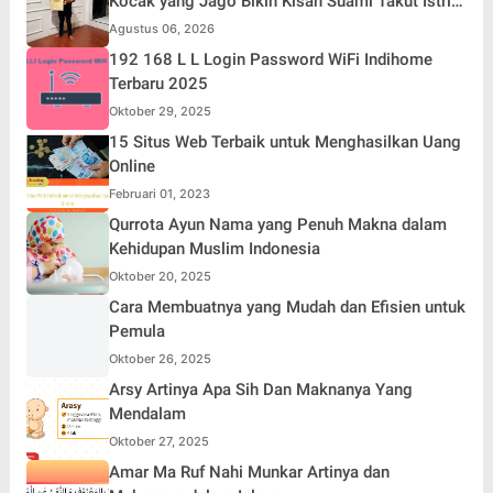
Kocak yang Jago Bikin Kisah Suami Takut Istri
Jadi Hiburan
Agustus 06, 2026
192 168 L L Login Password WiFi Indihome
Terbaru 2025
Oktober 29, 2025
15 Situs Web Terbaik untuk Menghasilkan Uang
Online
Februari 01, 2023
Qurrota Ayun Nama yang Penuh Makna dalam
Kehidupan Muslim Indonesia
Oktober 20, 2025
Cara Membuatnya yang Mudah dan Efisien untuk
Pemula
Oktober 26, 2025
Arsy Artinya Apa Sih Dan Maknanya Yang
Mendalam
Oktober 27, 2025
Amar Ma Ruf Nahi Munkar Artinya dan