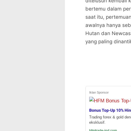
ditelusuri kembali 
bertemu dalam per
saat itu, pertemua
awalnya hanya seba
Hutan dan Newcastl
yang paling dinantik
Iklan Sponsor
Bonus Top-Up 10% Hi
Trading forex & gold de
eksklusif.
hfmtrade-ind.com