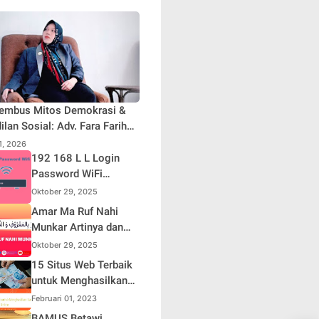
embus Mitos Demokrasi &
ilan Sosial: Adv. Fara Fariha
iyana Soroti Distorsi Simpati
31, 2026
ik dan Aksi Main Hakim
192 168 L L Login
iri
Password WiFi
Indihome Terbaru
Oktober 29, 2025
2025
Amar Ma Ruf Nahi
Munkar Artinya dan
Maknanya dalam
Oktober 29, 2025
Islam
15 Situs Web Terbaik
untuk Menghasilkan
Uang Online
Februari 01, 2023
BAMUS Betawi