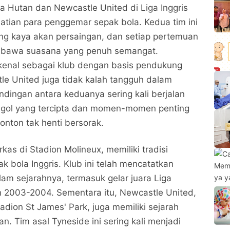
a Hutan dan Newcastle United di Liga Inggris
hatian para penggemar sepak bola. Kedua tim ini
ang kaya akan persaingan, dan setiap pertemuan
mbawa suasana yang penuh semangat.
kenal sebagai klub dengan basis pendukung
le United juga tidak kalah tangguh dalam
andingan antara keduanya sering kali berjalan
l-gol yang tercipta dan momen-momen penting
nton tak henti bersorak.
as di Stadion Molineux, memiliki tradisi
k bola Inggris. Klub ini telah mencatatkan
lam sejarahnya, termasuk gelar juara Liga
n 2003-2004. Sementara itu, Newcastle United,
adion St James' Park, juga memiliki sejarah
 Tim asal Tyneside ini sering kali menjadi