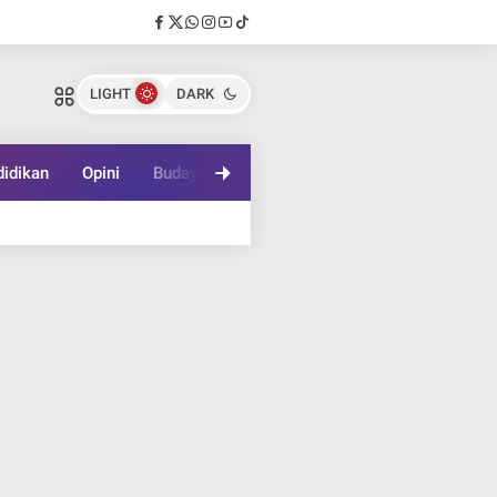
LIGHT
DARK
idikan
Opini
Budaya
Lifestyle
Game