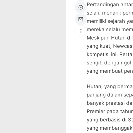
Pertandingan antar
selalu menarik per
memiliki sejarah y
mereka selalu me
Meskipun Hutan di
yang kuat, Newcast
kompetisi ini. Pert
sengit, dengan go
yang membuat peno
Hutan, yang bermark
panjang dalam sepa
banyak prestasi da
Premier pada tahu
yang berbasis di St
yang membanggakan.