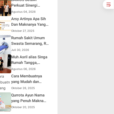
Perkuat Sinergi
dengan Polda Metro
Agustus 04, 2026
Jaya, Tegaskan
Arsy Artinya Apa Sih
Komitmen Menjaga
Dan Maknanya Yang
Jakarta Aman, Damai,
Mendalam
Oktober 27, 2025
dan Kondusif Jelang
Rumah Sakit Umum
HUT ke-81 Republik
Swasta Semarang, RS
Indonesia
Samsoe Hidajat
Juli 30, 2026
Perluas Layanan
Muh Asril alias Singa
Kesehatan
Rumah Tangga,
Kreator Kocak yang
Agustus 06, 2026
Jago Bikin Kisah
Cara Membuatnya
Suami Takut Istri Jadi
yang Mudah dan
Hiburan
Efisien untuk Pemula
Oktober 26, 2025
Qurrota Ayun Nama
yang Penuh Makna
dalam Kehidupan
Oktober 20, 2025
Muslim Indonesia