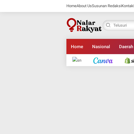
Home
About Us
Susunan Redaksi
Kontak
Home
Nasional
Daerah