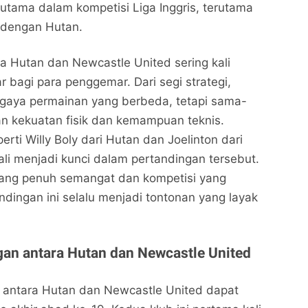
 utama dalam kompetisi Liga Inggris, terutama
 dengan Hutan.
a Hutan dan Newcastle United sering kali
 bagi para penggemar. Dari segi strategi,
 gaya permainan yang berbeda, tetapi sama-
 kekuatan fisik dan kemampuan teknis.
ti Willy Boly dari Hutan dan Joelinton dari
ali menjadi kunci dalam pertandingan tersebut.
ang penuh semangat dan kompetisi yang
Hutan vs Newcastle: Permainan Seru di Liga
Hutan vs Newcastle: Permainan Seru di Liga
ndingan ini selalu menjadi tontonan yang layak
Inggris
Inggris
Nalarrakyat.com - Media Kritis
Nalarrakyat.com - Media Kritis
Bagikan ke media lain
Bagikan ke media lain
gan antara Hutan dan Newcastle United
n antara Hutan dan Newcastle United dapat