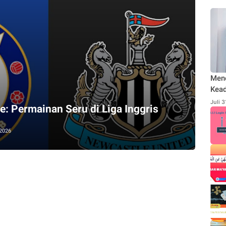
Men
Kead
Rodl
Juli 
e: Permainan Seru di Liga Inggris
Publ
Send
 2026