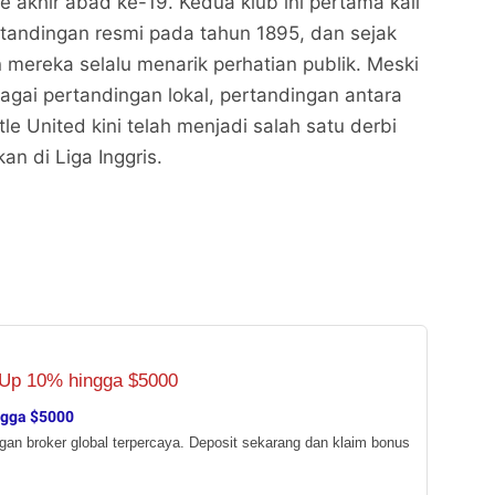
ke akhir abad ke-19. Kedua klub ini pertama kali
tandingan resmi pada tahun 1895, dan sejak
n mereka selalu menarik perhatian publik. Meski
gai pertandingan lokal, pertandingan antara
e United kini telah menjadi salah satu derbi
an di Liga Inggris.
ngga $5000
ngan broker global terpercaya. Deposit sekarang dan klaim bonus