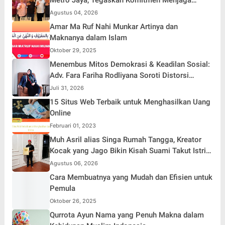
Jakarta Aman, Damai, dan Kondusif Jelang HUT
Agustus 04, 2026
ke-81 Republik Indonesia
Amar Ma Ruf Nahi Munkar Artinya dan
Maknanya dalam Islam
Oktober 29, 2025
Menembus Mitos Demokrasi & Keadilan Sosial:
Adv. Fara Fariha Rodliyana Soroti Distorsi
Simpati Publik dan Aksi Main Hakim Sendiri
Juli 31, 2026
15 Situs Web Terbaik untuk Menghasilkan Uang
Online
Februari 01, 2023
Muh Asril alias Singa Rumah Tangga, Kreator
Kocak yang Jago Bikin Kisah Suami Takut Istri
Jadi Hiburan
Agustus 06, 2026
Cara Membuatnya yang Mudah dan Efisien untuk
Pemula
Oktober 26, 2025
Qurrota Ayun Nama yang Penuh Makna dalam