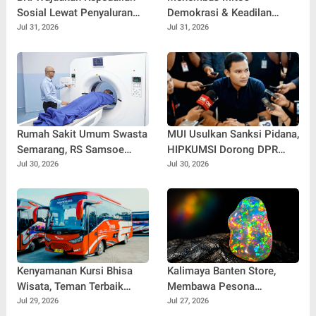
Sosial Lewat Penyaluran
Demokrasi & Keadilan
Paket Sembako di
Sosial: Adv. Fara Fariha
Jul 31, 2026
Jul 31, 2026
Kabupaten Probolinggo
Rodliyana Soroti Distorsi
Simpati Publik dan Aksi
Main Hakim Sendiri
Rumah Sakit Umum Swasta
MUI Usulkan Sanksi Pidana,
Semarang, RS Samsoe
HIPKUMSI Dorong DPR
Hidajat Perluas Layanan
Segera Bertindak
Jul 30, 2026
Jul 30, 2026
Kesehatan
Kenyamanan Kursi Bhisa
Kalimaya Banten Store,
Wisata, Teman Terbaik
Membawa Pesona
untuk Perjalanan Jauh
Kalimaya Banten
Jul 29, 2026
Jul 27, 2026