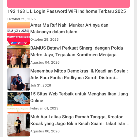
192 168 L L Login Password WiFi Indihome Terbaru 2025
Oktober 29, 2025
Amar Ma Ruf Nahi Munkar Artinya dan
Maknanya dalam Islam
Oktober 29, 2025
BAMUS Betawi Perkuat Sinergi dengan Polda
Metro Jaya, Tegaskan Komitmen Menjaga
Jakarta Aman, Damai, dan Kondusif Jelang HUT
Agustus 04, 2026
ke-81 Republik Indonesia
Menembus Mitos Demokrasi & Keadilan Sosial:
Adv. Fara Fariha Rodliyana Soroti Distorsi
Simpati Publik dan Aksi Main Hakim Sendiri
Juli 31, 2026
15 Situs Web Terbaik untuk Menghasilkan Uang
Online
Februari 01, 2023
Muh Asril alias Singa Rumah Tangga, Kreator
Kocak yang Jago Bikin Kisah Suami Takut Istri
Jadi Hiburan
Agustus 06, 2026