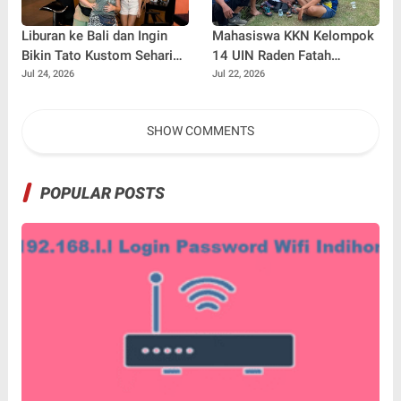
Liburan ke Bali dan Ingin
Mahasiswa KKN Kelompok
Bikin Tato Kustom Sehari
14 UIN Raden Fatah
Jadi? Ini Panduannya
Palembang Jalin
Jul 24, 2026
Jul 22, 2026
Kebersamaan Bersama
Warga Gunung Kemala
SHOW COMMENTS
Lewat Sparing Sepak Bola
POPULAR POSTS