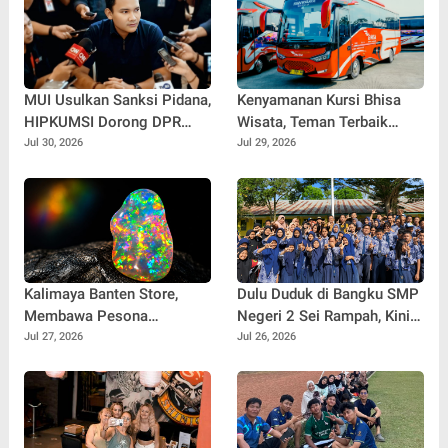
MUI Usulkan Sanksi Pidana,
Kenyamanan Kursi Bhisa
HIPKUMSI Dorong DPR
Wisata, Teman Terbaik
Segera Bertindak
untuk Perjalanan Jauh
Jul 30, 2026
Jul 29, 2026
Kalimaya Banten Store,
Dulu Duduk di Bangku SMP
Membawa Pesona
Negeri 2 Sei Rampah, Kini
Kalimaya Banten
Penulis Mulai Aja Dulu
Jul 27, 2026
Jul 26, 2026
Menembus Pasar Nasional
Ilham Febryan Kembali
dan Internasional
sebagai Pemateri untuk
Menginspirasi Generasi
Muda