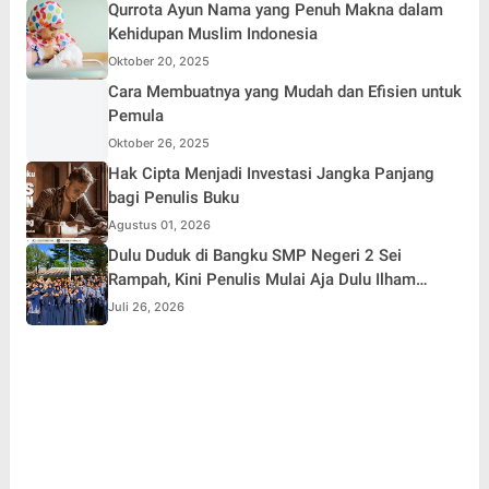
Qurrota Ayun Nama yang Penuh Makna dalam
Kehidupan Muslim Indonesia
Oktober 20, 2025
Cara Membuatnya yang Mudah dan Efisien untuk
Pemula
Oktober 26, 2025
Hak Cipta Menjadi Investasi Jangka Panjang
bagi Penulis Buku
Agustus 01, 2026
Dulu Duduk di Bangku SMP Negeri 2 Sei
Rampah, Kini Penulis Mulai Aja Dulu Ilham
Febryan Kembali sebagai Pemateri untuk
Juli 26, 2026
Menginspirasi Generasi Muda