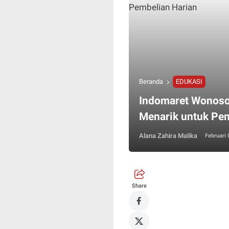
Beranda
EDUKASI
Indomaret Wonoso
Menarik untuk Pem
Alana Zahira Malika
Februari 
Share