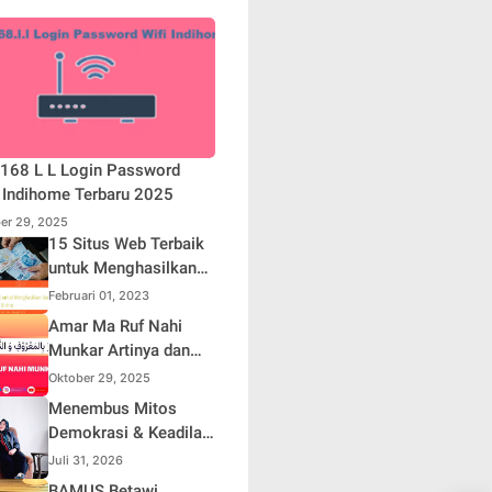
168 L L Login Password
 Indihome Terbaru 2025
er 29, 2025
15 Situs Web Terbaik
untuk Menghasilkan
Uang Online
Februari 01, 2023
Amar Ma Ruf Nahi
Munkar Artinya dan
Maknanya dalam
Oktober 29, 2025
Islam
Menembus Mitos
Demokrasi & Keadilan
Sosial: Adv. Fara
Juli 31, 2026
Fariha Rodliyana
BAMUS Betawi