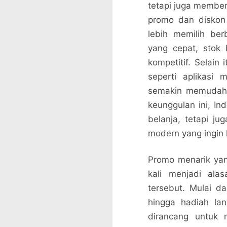
tetapi juga membe
promo dan diskon
lebih memilih ber
yang cepat, stok 
kompetitif. Selain
seperti aplikasi
semakin memudahk
keunggulan ini, I
belanja, tetapi j
modern yang ingin
Promo menarik yan
kali menjadi al
tersebut. Mulai d
hingga hadiah la
dirancang untuk 