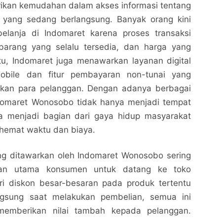
rikan kemudahan dalam akses informasi tentang
 yang sedang berlangsung. Banyak orang kini
belanja di Indomaret karena proses transaksi
barang yang selalu tersedia, dan harga yang
 itu, Indomaret juga menawarkan layanan digital
 mobile dan fitur pembayaran non-tunai yang
an para pelanggan. Dengan adanya berbagai
ndomaret Wonosobo tidak hanya menjadi tempat
uga menjadi bagian dari gaya hidup masyarakat
 hemat waktu dan biaya.
Indomaret Wonosobo Lokasi Terdekat dan Promo
Indomaret Wonosobo Lokasi Terdekat dan Promo
Menarik untuk Pembelian Harian
Menarik untuk Pembelian Harian
g ditawarkan oleh Indomaret Wonosobo sering
Nalarrakyat.com - Media Kritis
Nalarrakyat.com - Media Kritis
asan utama konsumen untuk datang ke toko
Bagikan ke media lain
Bagikan ke media lain
ari diskon besar-besaran pada produk tertentu
ngsung saat melakukan pembelian, semua ini
memberikan nilai tambah kepada pelanggan.