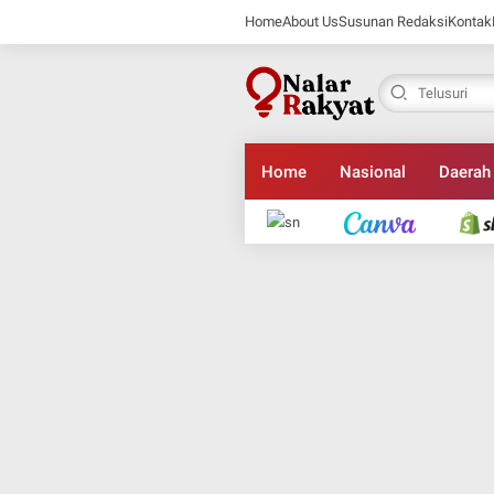
Home
About Us
Susunan Redaksi
Kontak
Home
Nasional
Daerah