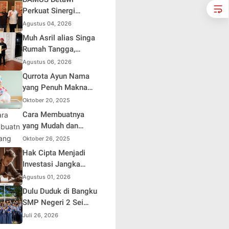
Soroti Distorsi
Perkuat Sinergi
Simpati Publik dan
dengan Polda Metro
Agustus 04, 2026
Aksi Main Hakim
Jaya, Tegaskan
Muh Asril alias Singa
Sendiri
Komitmen Menjaga
Rumah Tangga,
Jakarta Aman, Damai,
Kreator Kocak yang
Agustus 06, 2026
dan Kondusif Jelang
Jago Bikin Kisah
Qurrota Ayun Nama
HUT ke-81 Republik
Suami Takut Istri Jadi
yang Penuh Makna
Indonesia
Hiburan
dalam Kehidupan
Oktober 20, 2025
Muslim Indonesia
Cara Membuatnya
yang Mudah dan
Efisien untuk Pemula
Oktober 26, 2025
Hak Cipta Menjadi
Investasi Jangka
Panjang bagi Penulis
Agustus 01, 2026
Buku
Dulu Duduk di Bangku
SMP Negeri 2 Sei
Rampah, Kini Penulis
Juli 26, 2026
Mulai Aja Dulu Ilham