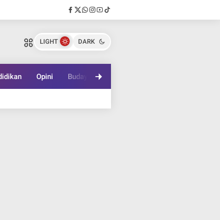
LIGHT
DARK
idikan
Opini
Budaya
Lifestyle
Game