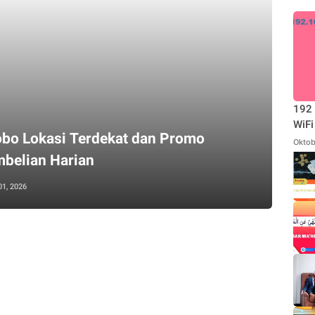
192 
WiFi
bo Lokasi Terdekat dan Promo
Oktob
belian Harian
01, 2026