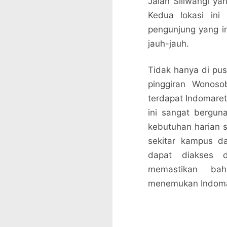
Jalan Siliwangi ya
Kedua lokasi ini
pengunjung yang in
jauh-jauh.
Tidak hanya di pus
pinggiran Wonoso
terdapat Indomaret
ini sangat bergun
kebutuhan harian s
sekitar kampus d
dapat diakses 
memastikan ba
menemukan Indomare