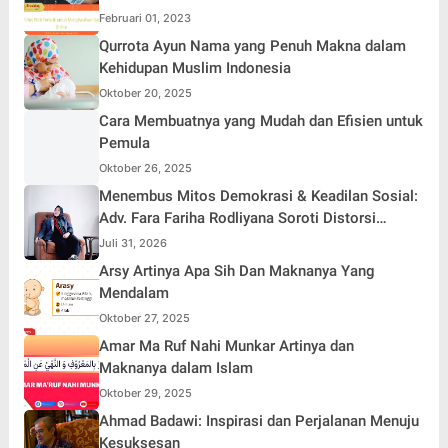
Februari 01, 2023
Qurrota Ayun Nama yang Penuh Makna dalam
Kehidupan Muslim Indonesia
Oktober 20, 2025
Cara Membuatnya yang Mudah dan Efisien untuk
Pemula
Oktober 26, 2025
Menembus Mitos Demokrasi & Keadilan Sosial:
Adv. Fara Fariha Rodliyana Soroti Distorsi
Simpati Publik dan Aksi Main Hakim Sendiri
Juli 31, 2026
Arsy Artinya Apa Sih Dan Maknanya Yang
Mendalam
Oktober 27, 2025
Amar Ma Ruf Nahi Munkar Artinya dan
Maknanya dalam Islam
Oktober 29, 2025
Ahmad Badawi: Inspirasi dan Perjalanan Menuju
Kesuksesan