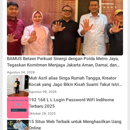
BAMUS Betawi Perkuat Sinergi dengan Polda Metro Jaya,
Tegaskan Komitmen Menjaga Jakarta Aman, Damai, dan
Kondusif Jelang HUT ke-81 Republik Indonesia
Agustus 04, 2026
Muh Asril alias Singa Rumah Tangga, Kreator
Kocak yang Jago Bikin Kisah Suami Takut Istri
Jadi Hiburan
Agustus 06, 2026
192 168 L L Login Password WiFi Indihome
Terbaru 2025
Oktober 29, 2025
15 Situs Web Terbaik untuk Menghasilkan Uang
Online