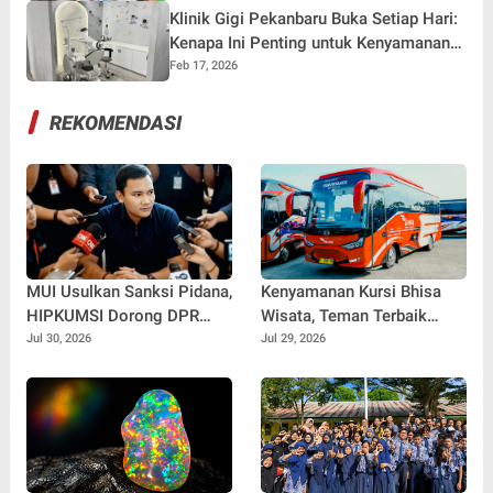
Klinik Gigi Pekanbaru Buka Setiap Hari:
Kenapa Ini Penting untuk Kenyamanan
dan Kesehatan Anda?
Feb 17, 2026
REKOMENDASI
MUI Usulkan Sanksi Pidana,
Kenyamanan Kursi Bhisa
HIPKUMSI Dorong DPR
Wisata, Teman Terbaik
Segera Bertindak
untuk Perjalanan Jauh
Jul 30, 2026
Jul 29, 2026