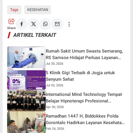
Tags
KESEHATAN
Share
ARTIKEL TERKAIT
Rumah Sakit Umum Swasta Semarang,
RS Samsoe Hidajat Perluas Layanan
Kesehatan
Jul 30, 2026
5 Klinik Gigi Terbaik di Jogja untuk
Senyum Sehat
Jul 02, 2026
International Mind Technology Tempat
Belajar Hipnoterapi Profesional
Bersertifikat Resmi
Apr 30, 2026
Ramadhan 1447 H, Biddokkes Polda
Gorontalo Hadirkan Layanan Kesehatan
Gratis
Feb 24, 2026