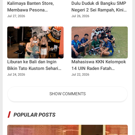
Kalimaya Banten Store,
Dulu Duduk di Bangku SMP
Membawa Pesona
Negeri 2 Sei Rampah, Kini
Kalimaya Banten
Penulis Mulai Aja Dulu
Jul 27, 2026
Jul 26, 2026
Menembus Pasar Nasional
Ilham Febryan Kembali
dan Internasional
sebagai Pemateri untuk
Menginspirasi Generasi
Muda
Liburan ke Bali dan Ingin
Mahasiswa KKN Kelompok
Bikin Tato Kustom Sehari
14 UIN Raden Fatah
Jadi? Ini Panduannya
Palembang Jalin
Jul 24, 2026
Jul 22, 2026
Kebersamaan Bersama
Warga Gunung Kemala
SHOW COMMENTS
Lewat Sparing Sepak Bola
POPULAR POSTS