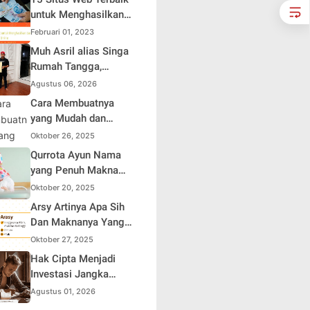
Soroti Distorsi
untuk Menghasilkan
Simpati Publik dan
Uang Online
Februari 01, 2023
Aksi Main Hakim
Muh Asril alias Singa
Sendiri
Rumah Tangga,
Kreator Kocak yang
Agustus 06, 2026
Jago Bikin Kisah
Cara Membuatnya
Suami Takut Istri Jadi
yang Mudah dan
Hiburan
Efisien untuk Pemula
Oktober 26, 2025
Qurrota Ayun Nama
yang Penuh Makna
dalam Kehidupan
Oktober 20, 2025
Muslim Indonesia
Arsy Artinya Apa Sih
Dan Maknanya Yang
Mendalam
Oktober 27, 2025
Hak Cipta Menjadi
Investasi Jangka
Panjang bagi Penulis
Agustus 01, 2026
Buku