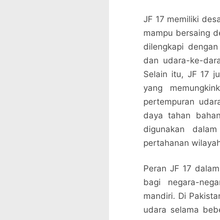
JF 17 memiliki des
mampu bersaing de
dilengkapi dengan
dan udara-ke-dara
Selain itu, JF 17 
yang memungkink
pertempuran udara
daya tahan bahan
digunakan dalam 
pertahanan wilayah 
Peran JF 17 dalam
bagi negara-neg
mandiri. Di Pakist
udara selama beb