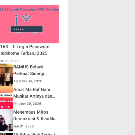
168 L L Login Password
 Indihome Terbaru 2025
er 29, 2025
BAMUS Betawi
Perkuat Sinergi
dengan Polda Metro
Agustus 04, 2026
Jaya, Tegaskan
Amar Ma Ruf Nahi
Komitmen Menjaga
Munkar Artinya dan
Jakarta Aman, Damai,
Maknanya dalam
Oktober 29, 2025
dan Kondusif Jelang
Islam
Menembus Mitos
HUT ke-81 Republik
Demokrasi & Keadilan
Indonesia
Sosial: Adv. Fara
Juli 31, 2026
Fariha Rodliyana
15 Situs Web Terbaik