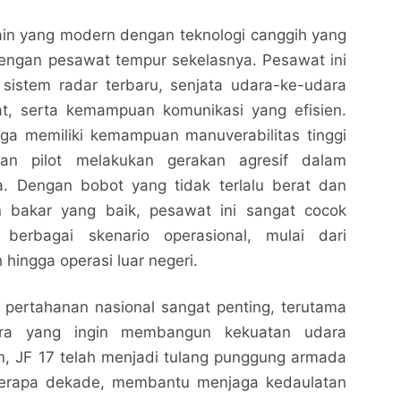
ain yang modern dengan teknologi canggih yang
ngan pesawat tempur sekelasnya. Pesawat ini
 sistem radar terbaru, senjata udara-ke-udara
t, serta kemampuan komunikasi yang efisien.
juga memiliki kemampuan manuverabilitas tinggi
an pilot melakukan gerakan agresif dalam
. Dengan bobot yang tidak terlalu berat dan
 bakar yang baik, pesawat ini sangat cocok
berbagai skenario operasional, mulai dari
Pesawat Tempur JF 17: Kemampuan dan Peran
Pesawat Tempur JF 17: Kemampuan dan Peran
hingga operasi luar negeri.
dalam Pertahanan Nasional
dalam Pertahanan Nasional
Nalarrakyat.com - Media Kritis
Nalarrakyat.com - Media Kritis
 pertahanan nasional sangat penting, terutama
Bagikan ke media lain
Bagikan ke media lain
ara yang ingin membangun kekuatan udara
an, JF 17 telah menjadi tulang punggung armada
erapa dekade, membantu menjaga kedaulatan