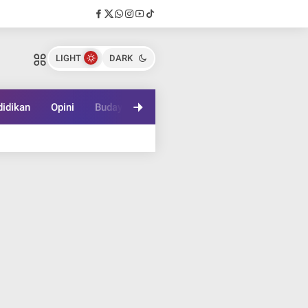
LIGHT
DARK
idikan
Opini
Budaya
Lifestyle
Game