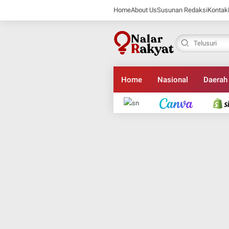
Home
About Us
Susunan Redaksi
Kontak
Home
Nasional
Daerah