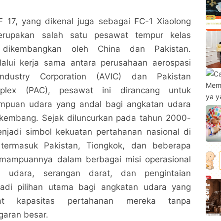
 17, yang dikenal juga sebagai FC-1 Xiaolong
erupakan salah satu pesawat tempur kelas
dikembangkan oleh China dan Pakistan.
alui kerja sama antara perusahaan aerospasi
Industry Corporation (AVIC) dan Pakistan
mplex (PAC), pesawat ini dirancang untuk
puan udara yang andal bagi angkatan udara
kembang. Sejak diluncurkan pada tahun 2000-
enjadi simbol kekuatan pertahanan nasional di
 termasuk Pakistan, Tiongkok, dan beberapa
emampuannya dalam berbagai misi operasional
n udara, serangan darat, dan pengintaian
di pilihan utama bagi angkatan udara yang
at kapasitas pertahanan mereka tanpa
aran besar.