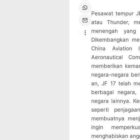
Pesawat tempur JF
atau Thunder, m
menengah yang 
Dikembangkan mel
China Aviation 
Aeronautical Co
memberikan kemam
negara-negara ber
an, JF 17 telah m
berbagai negara,
negara lainnya. K
seperti penjagaa
membuatnya menja
ingin memperku
menghabiskan angg