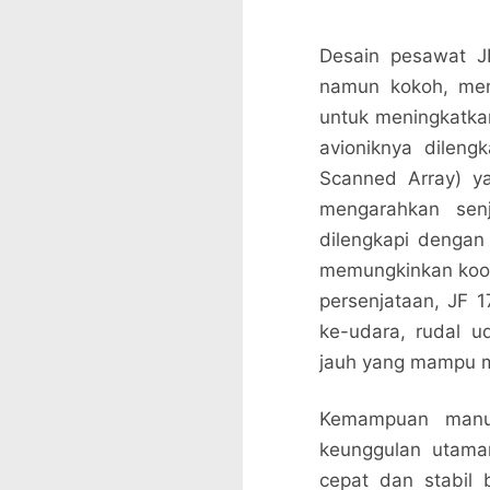
Desain pesawat JF
namun kokoh, men
untuk meningkatkan
avioniknya dileng
Scanned Array) y
mengarahkan senj
dilengkapi dengan
memungkinkan koor
persenjataan, JF 
ke-udara, rudal u
jauh yang mampu me
Kemampuan manuv
keunggulan utama
cepat dan stabil