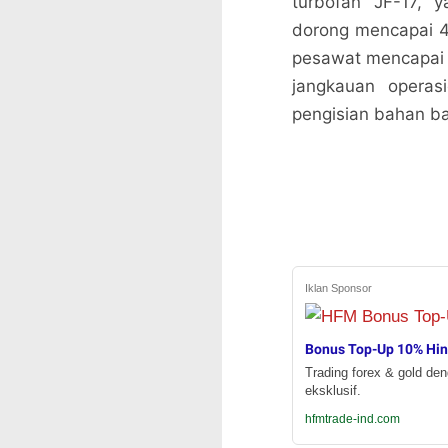
turbofan JF-17, 
dorong mencapai 
pesawat mencapai
jangkauan operas
pengisian bahan ba
Iklan Sponsor
Bonus Top-Up 10% Hi
Trading forex & gold de
eksklusif.
hfmtrade-ind.com