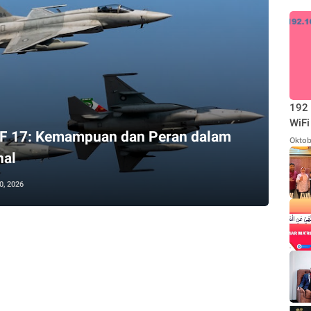
192 
WiFi
F 17: Kemampuan dan Peran dalam
Oktob
nal
0, 2026