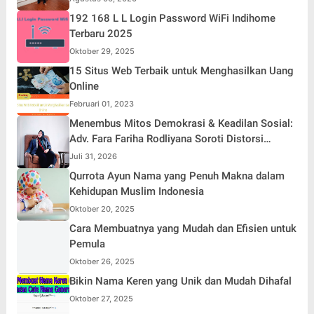
192 168 L L Login Password WiFi Indihome
Terbaru 2025
Oktober 29, 2025
15 Situs Web Terbaik untuk Menghasilkan Uang
Online
Februari 01, 2023
Menembus Mitos Demokrasi & Keadilan Sosial:
Adv. Fara Fariha Rodliyana Soroti Distorsi
Simpati Publik dan Aksi Main Hakim Sendiri
Juli 31, 2026
Qurrota Ayun Nama yang Penuh Makna dalam
Kehidupan Muslim Indonesia
Oktober 20, 2025
Cara Membuatnya yang Mudah dan Efisien untuk
Pemula
Oktober 26, 2025
Bikin Nama Keren yang Unik dan Mudah Dihafal
Oktober 27, 2025