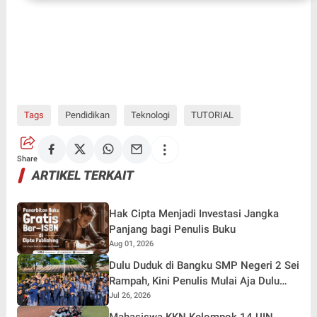
Tags
Pendidikan
Teknologi
TUTORIAL
Share
ARTIKEL TERKAIT
Hak Cipta Menjadi Investasi Jangka
Panjang bagi Penulis Buku
Aug 01, 2026
Dulu Duduk di Bangku SMP Negeri 2 Sei
Rampah, Kini Penulis Mulai Aja Dulu
Ilham Febryan Kembali sebagai
Jul 26, 2026
Pemateri untuk Menginspirasi Generasi