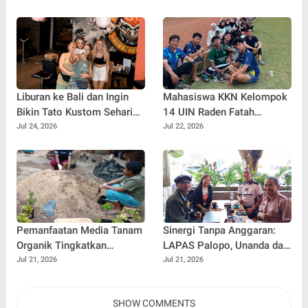
Menembus Pasar Nasional
Ilham Febryan Kembali
dan Internasional
sebagai Pemateri untuk
Menginspirasi Generasi
Muda
Liburan ke Bali dan Ingin
Mahasiswa KKN Kelompok
Bikin Tato Kustom Sehari
14 UIN Raden Fatah
Jadi? Ini Panduannya
Palembang Jalin
Jul 24, 2026
Jul 22, 2026
Kebersamaan Bersama
Warga Gunung Kemala
Lewat Sparing Sepak Bola
Pemanfaatan Media Tanam
Sinergi Tanpa Anggaran:
Organik Tingkatkan
LAPAS Palopo, Unanda dan
Keterampilan Masyarakat
LSM Wanua Lestari. Inisiasi
Jul 21, 2026
Jul 21, 2026
dalam Pembibitan Tanaman
Aksi Peduli Pembinaan
Hias
SHOW COMMENTS