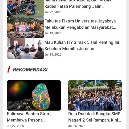
Mahasiswa KKN Kelompok 14 UIN
Muda
Raden Fatah Palembang Jalin
Kebersamaan Bersama Warga Gunung
Jul 22, 2026
Kemala Lewat Sparing Sepak Bola
Fakultas Fikom Universitas Jayabaya
Melakukan Pengabdian Masyarakat
Terkait Pemilah Sampah
Jul 19, 2026
Mau Kuliah IT? Simak 5 Hal Penting Ini
Sebelum Memilih Jurusan
Jul 15, 2026
REKOMENDASI
Kalimaya Banten Store,
Dulu Duduk di Bangku SMP
Membawa Pesona
Negeri 2 Sei Rampah, Kini
Kalimaya Banten
Penulis Mulai Aja Dulu
Jul 27, 2026
Jul 26, 2026