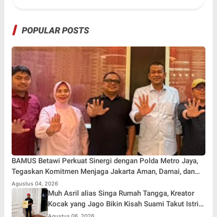
POPULAR POSTS
BAMUS Betawi Perkuat Sinergi dengan Polda Metro Jaya,
Tegaskan Komitmen Menjaga Jakarta Aman, Damai, dan
Kondusif Jelang HUT ke-81 Republik Indonesia
Agustus 04, 2026
Muh Asril alias Singa Rumah Tangga, Kreator
Kocak yang Jago Bikin Kisah Suami Takut Istri
Jadi Hiburan
Agustus 06, 2026