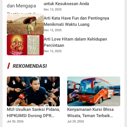
untuk Kesuksesan Anda
Dec 13, 2025
Arti Kata Have Fun dan Pentingnya
Menikmati Waktu Luang
Dec 12, 2025
Arti Love Hitam dalam Kehidupan
Percintaan
Dec 12, 2025
REKOMENDASI
MUI Usulkan Sanksi Pidana,
Kenyamanan Kursi Bhisa
HIPKUMSI Dorong DPR
Wisata, Teman Terbaik
Segera Bertindak
untuk Perjalanan Jauh
Jul 30, 2026
Jul 29, 2026