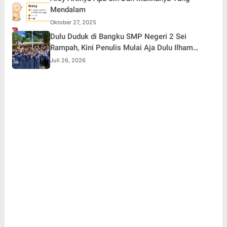
Mendalam
Oktober 27, 2025
Dulu Duduk di Bangku SMP Negeri 2 Sei
Rampah, Kini Penulis Mulai Aja Dulu Ilham
Febryan Kembali sebagai Pemateri untuk
Juli 26, 2026
Menginspirasi Generasi Muda