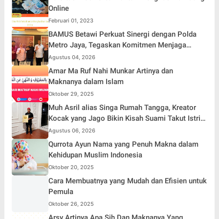
Online
Februari 01, 2023
BAMUS Betawi Perkuat Sinergi dengan Polda
Metro Jaya, Tegaskan Komitmen Menjaga
Jakarta Aman, Damai, dan Kondusif Jelang HUT
Agustus 04, 2026
ke-81 Republik Indonesia
Amar Ma Ruf Nahi Munkar Artinya dan
Maknanya dalam Islam
Oktober 29, 2025
Muh Asril alias Singa Rumah Tangga, Kreator
Kocak yang Jago Bikin Kisah Suami Takut Istri
Jadi Hiburan
Agustus 06, 2026
Qurrota Ayun Nama yang Penuh Makna dalam
Kehidupan Muslim Indonesia
Oktober 20, 2025
Cara Membuatnya yang Mudah dan Efisien untuk
Pemula
Oktober 26, 2025
Arsy Artinya Apa Sih Dan Maknanya Yang