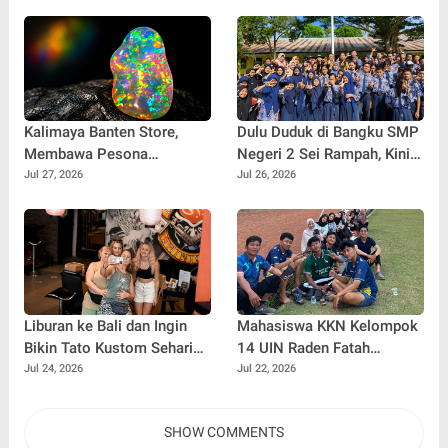
Kalimaya Banten Store,
Dulu Duduk di Bangku SMP
Membawa Pesona
Negeri 2 Sei Rampah, Kini
Kalimaya Banten
Penulis Mulai Aja Dulu
Jul 27, 2026
Jul 26, 2026
Menembus Pasar Nasional
Ilham Febryan Kembali
dan Internasional
sebagai Pemateri untuk
Menginspirasi Generasi
Muda
Liburan ke Bali dan Ingin
Mahasiswa KKN Kelompok
Bikin Tato Kustom Sehari
14 UIN Raden Fatah
Jadi? Ini Panduannya
Palembang Jalin
Jul 24, 2026
Jul 22, 2026
Kebersamaan Bersama
Warga Gunung Kemala
SHOW COMMENTS
Lewat Sparing Sepak Bola