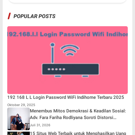
POPULAR POSTS
192 168 L L Login Password WiFi Indihome Terbaru 2025
Oktober 29, 2025
Menembus Mitos Demokrasi & Keadilan Sosial:
Adv. Fara Fariha Rodliyana Soroti Distorsi
Simpati Publik dan Aksi Main Hakim Sendiri
Juli 31, 2026
15 Situs Web Terbaik untuk Menghasilkan Uang