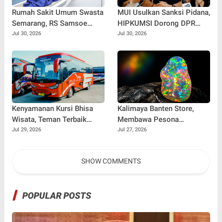
Rumah Sakit Umum Swasta
MUI Usulkan Sanksi Pidana,
Semarang, RS Samsoe
HIPKUMSI Dorong DPR
Hidajat Perluas Layanan
Segera Bertindak
Jul 30, 2026
Jul 30, 2026
Kesehatan
Kenyamanan Kursi Bhisa
Kalimaya Banten Store,
Wisata, Teman Terbaik
Membawa Pesona
untuk Perjalanan Jauh
Kalimaya Banten
Jul 29, 2026
Jul 27, 2026
Menembus Pasar Nasional
dan Internasional
SHOW COMMENTS
POPULAR POSTS