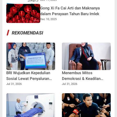
Gong Xi Fa Cai Arti dan Maknanya
dalam Perayaan Tahun Baru Imlek
Dec 10, 2025
REKOMENDASI
BRI Wujudkan Kepedulian
Menembus Mitos
Sosial Lewat Penyaluran
Demokrasi & Keadilan
Paket Sembako di
Sosial: Adv. Fara Fariha
Jul 31, 2026
Jul 31, 2026
Kabupaten Probolinggo
Rodliyana Soroti Distorsi
Simpati Publik dan Aksi
Main Hakim Sendiri