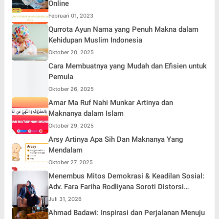
Online
Februari 01, 2023
Qurrota Ayun Nama yang Penuh Makna dalam
Kehidupan Muslim Indonesia
Oktober 20, 2025
Cara Membuatnya yang Mudah dan Efisien untuk
Pemula
Oktober 26, 2025
Amar Ma Ruf Nahi Munkar Artinya dan
Maknanya dalam Islam
Oktober 29, 2025
Arsy Artinya Apa Sih Dan Maknanya Yang
Mendalam
Oktober 27, 2025
Menembus Mitos Demokrasi & Keadilan Sosial:
Adv. Fara Fariha Rodliyana Soroti Distorsi
Simpati Publik dan Aksi Main Hakim Sendiri
Juli 31, 2026
Ahmad Badawi: Inspirasi dan Perjalanan Menuju