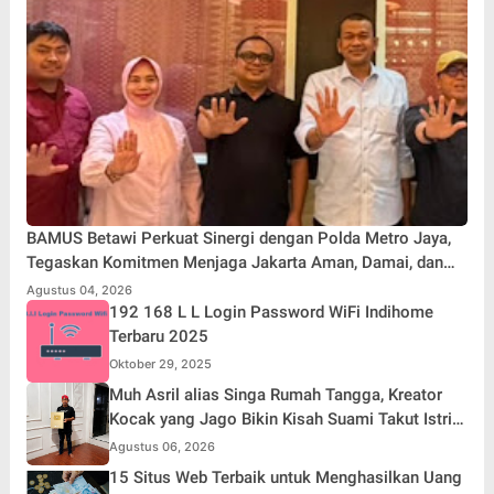
BAMUS Betawi Perkuat Sinergi dengan Polda Metro Jaya,
Tegaskan Komitmen Menjaga Jakarta Aman, Damai, dan
Kondusif Jelang HUT ke-81 Republik Indonesia
Agustus 04, 2026
192 168 L L Login Password WiFi Indihome
Terbaru 2025
Oktober 29, 2025
Muh Asril alias Singa Rumah Tangga, Kreator
Kocak yang Jago Bikin Kisah Suami Takut Istri
Jadi Hiburan
Agustus 06, 2026
15 Situs Web Terbaik untuk Menghasilkan Uang