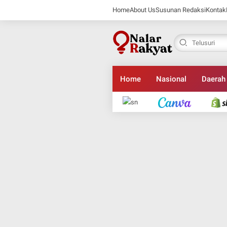
Home
About Us
Susunan Redaksi
Kontak
Home
Nasional
Daerah