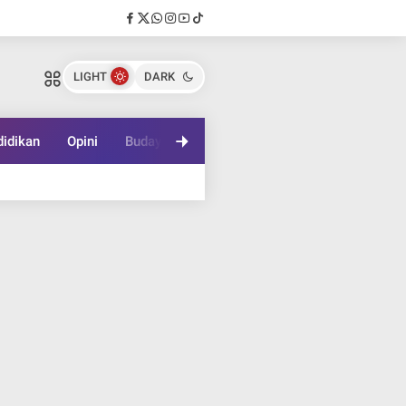
LIGHT
DARK
idikan
Opini
Budaya
Lifestyle
Game