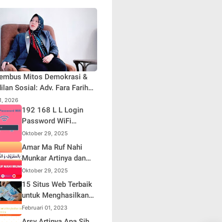
embus Mitos Demokrasi &
ilan Sosial: Adv. Fara Fariha
iyana Soroti Distorsi Simpati
31, 2026
ik dan Aksi Main Hakim
192 168 L L Login
iri
Password WiFi
Indihome Terbaru
Oktober 29, 2025
2025
Amar Ma Ruf Nahi
Munkar Artinya dan
Maknanya dalam
Oktober 29, 2025
Islam
15 Situs Web Terbaik
untuk Menghasilkan
Uang Online
Februari 01, 2023
Arsy Artinya Apa Sih