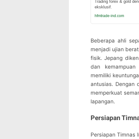
Trading forex & gold de
eksklusif.
hfmtrade-ind.com
Beberapa ahli sep
menjadi ujian bera
fisik. Jepang dike
dan kemampuan t
memiliki keuntung
antusias. Dengan 
memperkuat seman
lapangan.
Persiapan Timna
Persiapan Timnas I