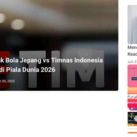
Men
Kead
k Bola Jepang vs Timnas Indonesia
Rodl
Juli 
Publ
di Piala Dunia 2026
Send
 05, 2025