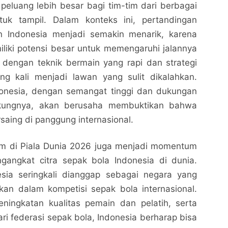
eluang lebih besar bagi tim-tim dari berbagai
tuk tampil. Dalam konteks ini, pertandingan
n Indonesia menjadi semakin menarik, karena
liki potensi besar untuk memengaruhi jalannya
 dengan teknik bermain yang rapi dan strategi
ng kali menjadi lawan yang sulit dikalahkan.
donesia, dengan semangat tinggi dan dukungan
kungnya, akan berusaha membuktikan bahwa
aing di panggung internasional.
Tim Nasional Sepak Bola Jepang vs Timnas
Tim Nasional Sepak Bola Jepang vs Timnas
im di Piala Dunia 2026 juga menjadi momentum
Indonesia Paling Dinantikan di Piala Dunia 2026
Indonesia Paling Dinantikan di Piala Dunia 2026
gangkat citra sepak bola Indonesia di dunia.
Nalarrakyat.com - Media Kritis
Nalarrakyat.com - Media Kritis
esia seringkali dianggap sebagai negara yang
Bagikan ke media lain
Bagikan ke media lain
kan dalam kompetisi sepak bola internasional.
ingkatan kualitas pemain dan pelatih, serta
i federasi sepak bola, Indonesia berharap bisa