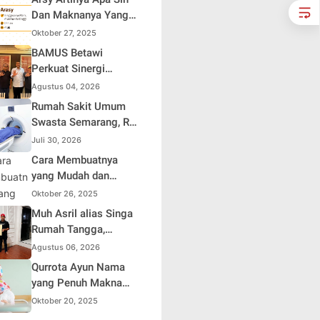
Dan Maknanya Yang
Mendalam
Oktober 27, 2025
BAMUS Betawi
Perkuat Sinergi
dengan Polda Metro
Agustus 04, 2026
Jaya, Tegaskan
Rumah Sakit Umum
Komitmen Menjaga
Swasta Semarang, RS
Jakarta Aman, Damai,
Samsoe Hidajat
Juli 30, 2026
dan Kondusif Jelang
Perluas Layanan
Cara Membuatnya
HUT ke-81 Republik
Kesehatan
yang Mudah dan
Indonesia
Efisien untuk Pemula
Oktober 26, 2025
Muh Asril alias Singa
Rumah Tangga,
Kreator Kocak yang
Agustus 06, 2026
Jago Bikin Kisah
Qurrota Ayun Nama
Suami Takut Istri Jadi
yang Penuh Makna
Hiburan
dalam Kehidupan
Oktober 20, 2025
Muslim Indonesia