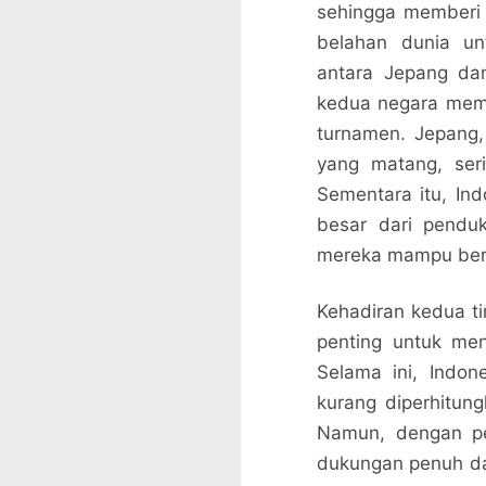
sehingga memberi p
belahan dunia un
antara Jepang da
kedua negara memi
turnamen. Jepang,
yang matang, seri
Sementara itu, In
besar dari pendu
mereka mampu bers
Kehadiran kedua t
penting untuk men
Selama ini, Indon
kurang diperhitung
Namun, dengan pen
dukungan penuh dar