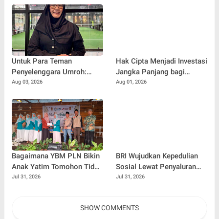
Hiburan
Damai, dan Kondusif Jelang
HUT ke-81 Republik
Indonesia
Untuk Para Teman
Hak Cipta Menjadi Investasi
Penyelenggara Umroh:
Jangka Panjang bagi
Jangan Sampai Tertipu
Penulis Buku
Aug 03, 2026
Aug 01, 2026
Tiket Pesawat
Bagaimana YBM PLN Bikin
BRI Wujudkan Kepedulian
Anak Yatim Tomohon Tidak
Sosial Lewat Penyaluran
Tertinggal di Tahun Ajaran
Paket Sembako di
Jul 31, 2026
Jul 31, 2026
Baru
Kabupaten Probolinggo
SHOW COMMENTS