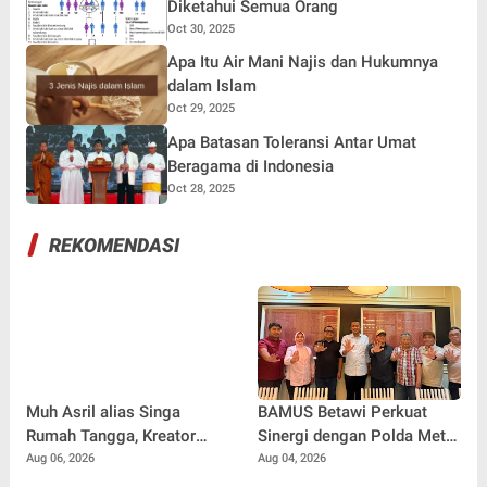
Diketahui Semua Orang
Oct 30, 2025
Apa Itu Air Mani Najis dan Hukumnya
dalam Islam
Oct 29, 2025
Apa Batasan Toleransi Antar Umat
Beragama di Indonesia
Oct 28, 2025
REKOMENDASI
Muh Asril alias Singa
BAMUS Betawi Perkuat
Rumah Tangga, Kreator
Sinergi dengan Polda Metro
Kocak yang Jago Bikin
Jaya, Tegaskan Komitmen
Aug 06, 2026
Aug 04, 2026
Kisah Suami Takut Istri Jadi
Menjaga Jakarta Aman,