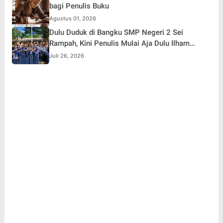
bagi Penulis Buku
Agustus 01, 2026
Dulu Duduk di Bangku SMP Negeri 2 Sei
Rampah, Kini Penulis Mulai Aja Dulu Ilham
Febryan Kembali sebagai Pemateri untuk
Juli 26, 2026
Menginspirasi Generasi Muda