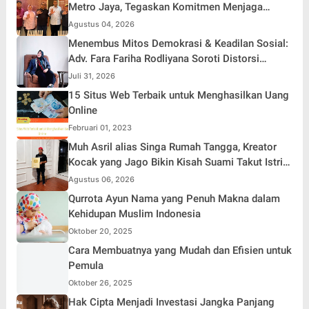
Metro Jaya, Tegaskan Komitmen Menjaga
Jakarta Aman, Damai, dan Kondusif Jelang HUT
Agustus 04, 2026
ke-81 Republik Indonesia
Menembus Mitos Demokrasi & Keadilan Sosial:
Adv. Fara Fariha Rodliyana Soroti Distorsi
Simpati Publik dan Aksi Main Hakim Sendiri
Juli 31, 2026
15 Situs Web Terbaik untuk Menghasilkan Uang
Online
Februari 01, 2023
Muh Asril alias Singa Rumah Tangga, Kreator
Kocak yang Jago Bikin Kisah Suami Takut Istri
Jadi Hiburan
Agustus 06, 2026
Qurrota Ayun Nama yang Penuh Makna dalam
Kehidupan Muslim Indonesia
Oktober 20, 2025
Cara Membuatnya yang Mudah dan Efisien untuk
Pemula
Oktober 26, 2025
Hak Cipta Menjadi Investasi Jangka Panjang