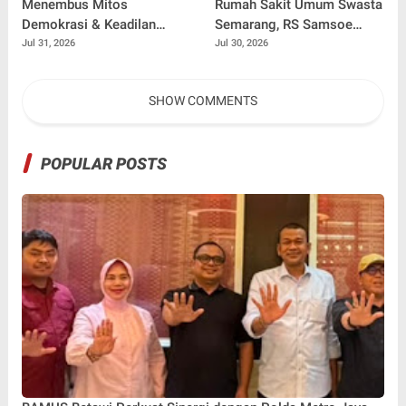
Menembus Mitos
Rumah Sakit Umum Swasta
Demokrasi & Keadilan
Semarang, RS Samsoe
Sosial: Adv. Fara Fariha
Hidajat Perluas Layanan
Jul 31, 2026
Jul 30, 2026
Rodliyana Soroti Distorsi
Kesehatan
Simpati Publik dan Aksi
SHOW COMMENTS
Main Hakim Sendiri
POPULAR POSTS