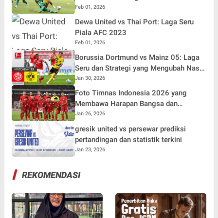
Feb 01, 2026
Dewa United vs Thai Port: Laga Seru
Piala AFC 2023
Feb 01, 2026
Borussia Dortmund vs Mainz 05: Laga
Seru dan Strategi yang Mengubah Nasib
Tim
Jan 30, 2026
Foto Timnas Indonesia 2026 yang
Membawa Harapan Bangsa dan
Semangat Pecinta Sepak Bola Nasional
Jan 26, 2026
gresik united vs persewar prediksi
pertandingan dan statistik terkini
Jan 23, 2026
REKOMENDASI