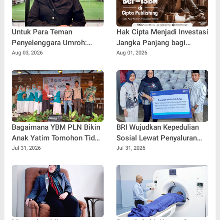
Untuk Para Teman
Hak Cipta Menjadi Investasi
Penyelenggara Umroh:
Jangka Panjang bagi
Jangan Sampai Tertipu
Penulis Buku
Aug 03, 2026
Aug 01, 2026
Tiket Pesawat
Bagaimana YBM PLN Bikin
BRI Wujudkan Kepedulian
Anak Yatim Tomohon Tidak
Sosial Lewat Penyaluran
Tertinggal di Tahun Ajaran
Paket Sembako di
Jul 31, 2026
Jul 31, 2026
Baru
Kabupaten Probolinggo