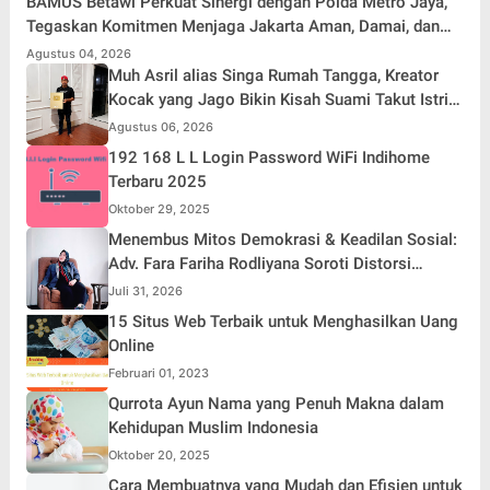
BAMUS Betawi Perkuat Sinergi dengan Polda Metro Jaya,
Tegaskan Komitmen Menjaga Jakarta Aman, Damai, dan
Kondusif Jelang HUT ke-81 Republik Indonesia
Agustus 04, 2026
Muh Asril alias Singa Rumah Tangga, Kreator
Kocak yang Jago Bikin Kisah Suami Takut Istri
Jadi Hiburan
Agustus 06, 2026
192 168 L L Login Password WiFi Indihome
Terbaru 2025
Oktober 29, 2025
Menembus Mitos Demokrasi & Keadilan Sosial:
Adv. Fara Fariha Rodliyana Soroti Distorsi
Simpati Publik dan Aksi Main Hakim Sendiri
Juli 31, 2026
15 Situs Web Terbaik untuk Menghasilkan Uang
Online
Februari 01, 2023
Qurrota Ayun Nama yang Penuh Makna dalam
Kehidupan Muslim Indonesia
Oktober 20, 2025
Cara Membuatnya yang Mudah dan Efisien untuk