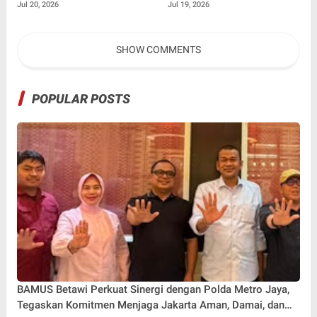
Nelayan Canggu Lewat
Pengabdian Masyarakat
Jul 20, 2026
Jul 19, 2026
Kolaborasi Bersama Model
Terkait Pemilah Sampah
Ternama China Yenan Yutio
SHOW COMMENTS
POPULAR POSTS
BAMUS Betawi Perkuat Sinergi dengan Polda Metro Jaya,
Tegaskan Komitmen Menjaga Jakarta Aman, Damai, dan