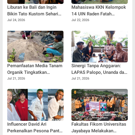
Liburan ke Bali dan Ingin
Mahasiswa KKN Kelompok
Bikin Tato Kustom Sehari
14 UIN Raden Fatah
Jadi? Ini Panduannya
Palembang Jalin
Jul 24, 2026
Jul 22, 2026
Kebersamaan Bersama
Warga Gunung Kemala
Lewat Sparing Sepak Bola
Pemanfaatan Media Tanam
Sinergi Tanpa Anggaran:
Organik Tingkatkan
LAPAS Palopo, Unanda dan
Keterampilan Masyarakat
LSM Wanua Lestari. Inisiasi
Jul 21, 2026
Jul 21, 2026
dalam Pembibitan Tanaman
Aksi Peduli Pembinaan
Hias
Influencer David Ari
Fakultas Fikom Universitas
Perkenalkan Pesona Pantai
Jayabaya Melakukan