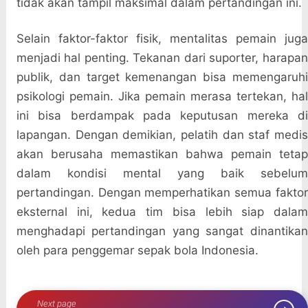
tidak akan tampil maksimal dalam pertandingan ini.
Selain faktor-faktor fisik, mentalitas pemain juga
menjadi hal penting. Tekanan dari suporter, harapan
publik, dan target kemenangan bisa memengaruhi
psikologi pemain. Jika pemain merasa tertekan, hal
ini bisa berdampak pada keputusan mereka di
lapangan. Dengan demikian, pelatih dan staf medis
akan berusaha memastikan bahwa pemain tetap
dalam kondisi mental yang baik sebelum
pertandingan. Dengan memperhatikan semua faktor
eksternal ini, kedua tim bisa lebih siap dalam
menghadapi pertandingan yang sangat dinantikan
oleh para penggemar sepak bola Indonesia.
Next page