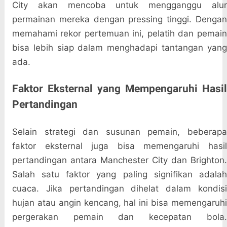
City akan mencoba untuk mengganggu alur
permainan mereka dengan pressing tinggi. Dengan
memahami rekor pertemuan ini, pelatih dan pemain
bisa lebih siap dalam menghadapi tantangan yang
ada.
Faktor Eksternal yang Mempengaruhi Hasil
Pertandingan
Selain strategi dan susunan pemain, beberapa
faktor eksternal juga bisa memengaruhi hasil
pertandingan antara Manchester City dan Brighton.
Salah satu faktor yang paling signifikan adalah
cuaca. Jika pertandingan dihelat dalam kondisi
hujan atau angin kencang, hal ini bisa memengaruhi
pergerakan pemain dan kecepatan bola.