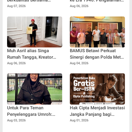
Berkualitas Bersama
ke Era 1946: Pengalaman
SEOBITT untuk
Magang Radityo Kusuma
Aug 07, 2026
Aug 06, 2026
Meningkatkan Visibilitas
Dewa Bersama Pura-Pura
Bisnis
Props dalam Film 'Fajar
Sebelum Merah'
Muh Asril alias Singa
BAMUS Betawi Perkuat
Rumah Tangga, Kreator
Sinergi dengan Polda Metro
Kocak yang Jago Bikin
Jaya, Tegaskan Komitmen
Aug 06, 2026
Aug 04, 2026
Kisah Suami Takut Istri Jadi
Menjaga Jakarta Aman,
Hiburan
Damai, dan Kondusif Jelang
HUT ke-81 Republik
Indonesia
Untuk Para Teman
Hak Cipta Menjadi Investasi
Penyelenggara Umroh:
Jangka Panjang bagi
Jangan Sampai Tertipu
Penulis Buku
Aug 03, 2026
Aug 01, 2026
Tiket Pesawat