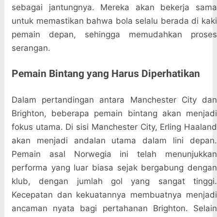
sebagai jantungnya. Mereka akan bekerja sama
untuk memastikan bahwa bola selalu berada di kaki
pemain depan, sehingga memudahkan proses
serangan.
Pemain Bintang yang Harus Diperhatikan
Dalam pertandingan antara Manchester City dan
Brighton, beberapa pemain bintang akan menjadi
fokus utama. Di sisi Manchester City, Erling Haaland
akan menjadi andalan utama dalam lini depan.
Pemain asal Norwegia ini telah menunjukkan
performa yang luar biasa sejak bergabung dengan
klub, dengan jumlah gol yang sangat tinggi.
Kecepatan dan kekuatannya membuatnya menjadi
ancaman nyata bagi pertahanan Brighton. Selain