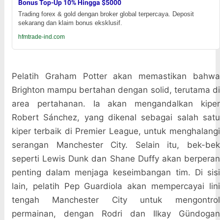
Bonus Top-Up 10% Hingga $5000
Trading forex & gold dengan broker global terpercaya. Deposit
sekarang dan klaim bonus eksklusif.
hfmtrade-ind.com
Pelatih Graham Potter akan memastikan bahwa
Brighton mampu bertahan dengan solid, terutama di
area pertahanan. Ia akan mengandalkan kiper
Robert Sánchez, yang dikenal sebagai salah satu
kiper terbaik di Premier League, untuk menghalangi
serangan Manchester City. Selain itu, bek-bek
seperti Lewis Dunk dan Shane Duffy akan berperan
penting dalam menjaga keseimbangan tim. Di sisi
lain, pelatih Pep Guardiola akan mempercayai lini
tengah Manchester City untuk mengontrol
permainan, dengan Rodri dan Ilkay Gündogan