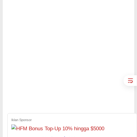
Iklan Sponsor