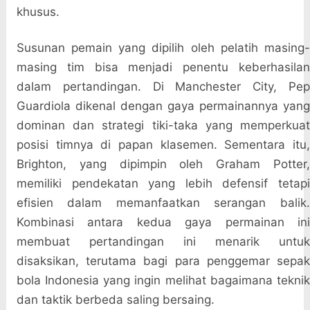
khusus.
Susunan pemain yang dipilih oleh pelatih masing-
masing tim bisa menjadi penentu keberhasilan
dalam pertandingan. Di Manchester City, Pep
Guardiola dikenal dengan gaya permainannya yang
dominan dan strategi tiki-taka yang memperkuat
posisi timnya di papan klasemen. Sementara itu,
Brighton, yang dipimpin oleh Graham Potter,
memiliki pendekatan yang lebih defensif tetapi
efisien dalam memanfaatkan serangan balik.
Kombinasi antara kedua gaya permainan ini
membuat pertandingan ini menarik untuk
disaksikan, terutama bagi para penggemar sepak
bola Indonesia yang ingin melihat bagaimana teknik
dan taktik berbeda saling bersaing.