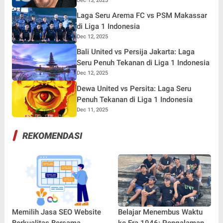
Dec 13, 2025
Laga Seru Arema FC vs PSM Makassar
di Liga 1 Indonesia
Dec 12, 2025
Bali United vs Persija Jakarta: Laga
Seru Penuh Tekanan di Liga 1 Indonesia
Dec 12, 2025
Dewa United vs Persita: Laga Seru
Penuh Tekanan di Liga 1 Indonesia
Dec 11, 2025
REKOMENDASI
Memilih Jasa SEO Website
Belajar Menembus Waktu