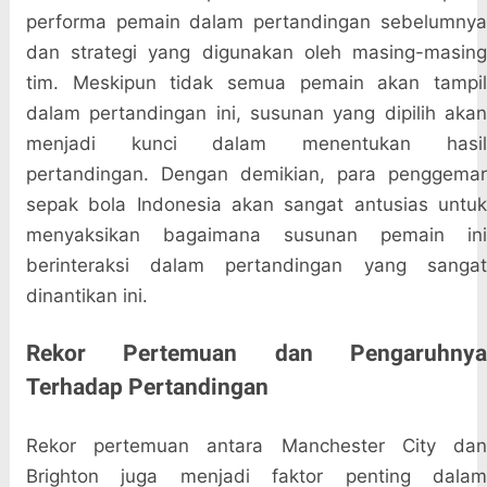
performa pemain dalam pertandingan sebelumnya
dan strategi yang digunakan oleh masing-masing
tim. Meskipun tidak semua pemain akan tampil
dalam pertandingan ini, susunan yang dipilih akan
menjadi kunci dalam menentukan hasil
pertandingan. Dengan demikian, para penggemar
sepak bola Indonesia akan sangat antusias untuk
menyaksikan bagaimana susunan pemain ini
berinteraksi dalam pertandingan yang sangat
dinantikan ini.
Rekor Pertemuan dan Pengaruhnya
Terhadap Pertandingan
Rekor pertemuan antara Manchester City dan
Brighton juga menjadi faktor penting dalam