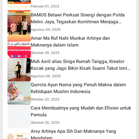
Februari 01, 2023
BAMUS Betawi Perkuat Sinergi dengan Polda
Metro Jaya, Tegaskan Komitmen Menjaga
Jakarta Aman, Damai, dan Kondusif Jelang HUT
Agustus 04, 2026
ke-81 Republik Indonesia
Amar Ma Ruf Nahi Munkar Artinya dan
Maknanya dalam Islam
Oktober 29, 2025
Muh Asril alias Singa Rumah Tangga, Kreator
Kocak yang Jago Bikin Kisah Suami Takut Istri
Jadi Hiburan
Agustus 06, 2026
Qurrota Ayun Nama yang Penuh Makna dalam
Kehidupan Muslim Indonesia
Oktober 20, 2025
Cara Membuatnya yang Mudah dan Efisien untuk
Pemula
Oktober 26, 2025
Arsy Artinya Apa Sih Dan Maknanya Yang
Mendalam