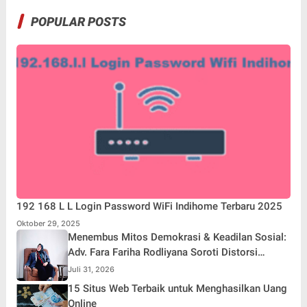
POPULAR POSTS
192 168 L L Login Password WiFi Indihome Terbaru 2025
Oktober 29, 2025
Menembus Mitos Demokrasi & Keadilan Sosial:
Adv. Fara Fariha Rodliyana Soroti Distorsi
Simpati Publik dan Aksi Main Hakim Sendiri
Juli 31, 2026
15 Situs Web Terbaik untuk Menghasilkan Uang
Online