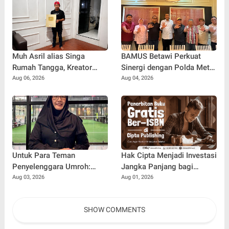
Bisnis
Props dalam Film 'Fajar
Sebelum Merah'
Muh Asril alias Singa
BAMUS Betawi Perkuat
Rumah Tangga, Kreator
Sinergi dengan Polda Metro
Kocak yang Jago Bikin
Jaya, Tegaskan Komitmen
Aug 06, 2026
Aug 04, 2026
Kisah Suami Takut Istri Jadi
Menjaga Jakarta Aman,
Hiburan
Damai, dan Kondusif Jelang
HUT ke-81 Republik
Indonesia
Untuk Para Teman
Hak Cipta Menjadi Investasi
Penyelenggara Umroh:
Jangka Panjang bagi
Jangan Sampai Tertipu
Penulis Buku
Aug 03, 2026
Aug 01, 2026
Tiket Pesawat
SHOW COMMENTS