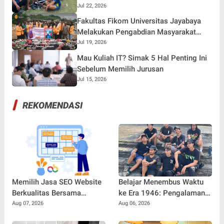
Kebersamaan Bersama Warga Gunung
Jul 22, 2026
Kemala Lewat Sparing Sepak Bola
Fakultas Fikom Universitas Jayabaya
Melakukan Pengabdian Masyarakat
Terkait Pemilah Sampah
Jul 19, 2026
Mau Kuliah IT? Simak 5 Hal Penting Ini
Sebelum Memilih Jurusan
Jul 15, 2026
REKOMENDASI
Memilih Jasa SEO Website
Belajar Menembus Waktu
Berkualitas Bersama
ke Era 1946: Pengalaman
SEOBITT untuk
Magang Radityo Kusuma
Aug 07, 2026
Aug 06, 2026
Meningkatkan Visibilitas
Dewa Bersama Pura-Pura