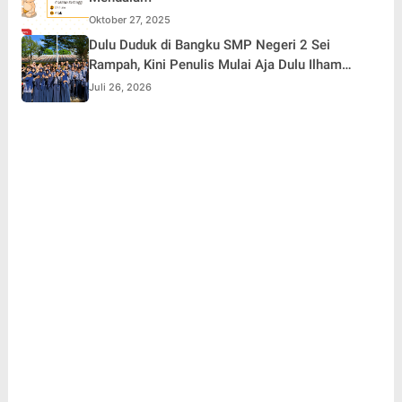
Oktober 27, 2025
Dulu Duduk di Bangku SMP Negeri 2 Sei
Rampah, Kini Penulis Mulai Aja Dulu Ilham
Febryan Kembali sebagai Pemateri untuk
Juli 26, 2026
Menginspirasi Generasi Muda