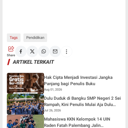
Tags
Pendidikan
Share
ARTIKEL TERKAIT
Hak Cipta Menjadi Investasi Jangka
Panjang bagi Penulis Buku
Aug 01, 2026
Dulu Duduk di Bangku SMP Negeri 2 Sei
Rampah, Kini Penulis Mulai Aja Dulu
Ilham Febryan Kembali sebagai
Jul 26, 2026
Pemateri untuk Menginspirasi Generasi
Mahasiswa KKN Kelompok 14 UIN
Muda
Raden Fatah Palembang Jalin