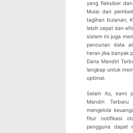
yang fleksibel dan
Mulai dari pembel
tagihan bulanan, K
lebih cepat dan efi
sistem ini juga me
pencurian data a
heran jika banyak 
Dana Mandiri Terb
lengkap untuk me
optimal.
Selain itu, kam
Mandiri Terbar
mengelola keuangan
fitur notifikasi 
pengguna dapat 