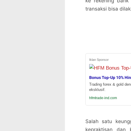
ke rekening bank 
transaksi bisa dil
Iklan Sponsor
Bonus Top-Up 10% Hi
Trading forex & gold de
eksklusif.
hfmtrade-ind.com
Salah satu keung
kepraktisan dan 