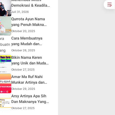
Demokrasi & Keadilan
Sosial: Adv. Fara
Juli 31, 2026
Fariha Rodliyana
Qurrota Ayun Nama
Soroti Distorsi
yang Penuh Makna
Simpati Publik dan
dalam Kehidupan
Oktober 20, 2025
Aksi Main Hakim
Muslim Indonesia
Cara Membuatnya
Sendiri
yang Mudah dan
Efisien untuk Pemula
Oktober 26, 2025
Bikin Nama Keren
yang Unik dan Mudah
Dihafal
Oktober 27, 2025
Amar Ma Ruf Nahi
Munkar Artinya dan
Maknanya dalam
Oktober 29, 2025
Islam
Arsy Artinya Apa Sih
Dan Maknanya Yang
Mendalam
Oktober 27, 2025