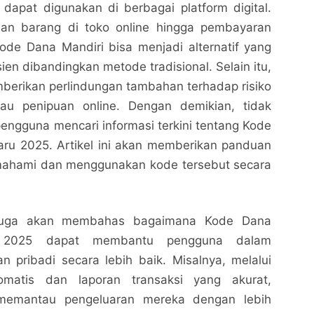
 dapat digunakan di berbagai platform digital.
ian barang di toko online hingga pembayaran
ode Dana Mandiri bisa menjadi alternatif yang
sien dibandingkan metode tradisional. Selain itu,
mberikan perlindungan tambahan terhadap risiko
tau penipuan online. Dengan demikian, tidak
pengguna mencari informasi terkini tentang Kode
aru 2025. Artikel ini akan memberikan panduan
mahami dan menggunakan kode tersebut secara
Kode Dana Mandiri Terbaru 2025 dan Cara
Kode Dana Mandiri Terbaru 2025 dan Cara
Menggunakannya dengan Mudah
Menggunakannya dengan Mudah
i juga akan membahas bagaimana Kode Dana
Nalarrakyat.com - Media Kritis
Nalarrakyat.com - Media Kritis
u 2025 dapat membantu pengguna dalam
Bagikan ke media lain
Bagikan ke media lain
 pribadi secara lebih baik. Misalnya, melalui
otomatis dan laporan transaksi yang akurat,
memantau pengeluaran mereka dengan lebih