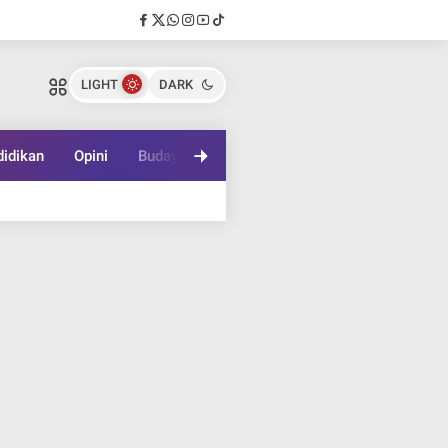
LIGHT
DARK
idikan
Opini
Budaya
Lifestyle
Game