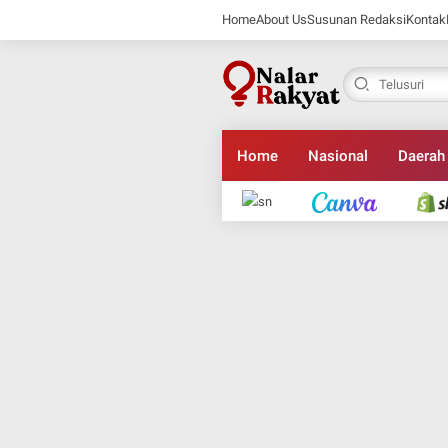
Home
About Us
Susunan Redaksi
Kontak
Home
Nasional
Daerah