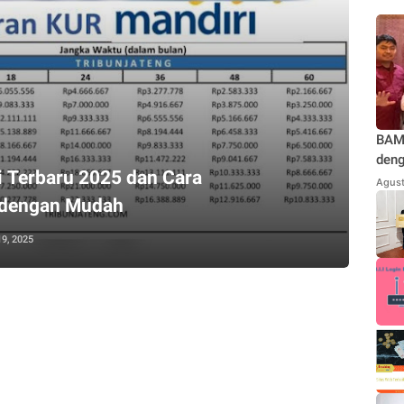
BAMU
deng
 Terbaru 2025 dan Cara
Teg
Agust
Jaka
dengan Mudah
Kond
Repu
19, 2025