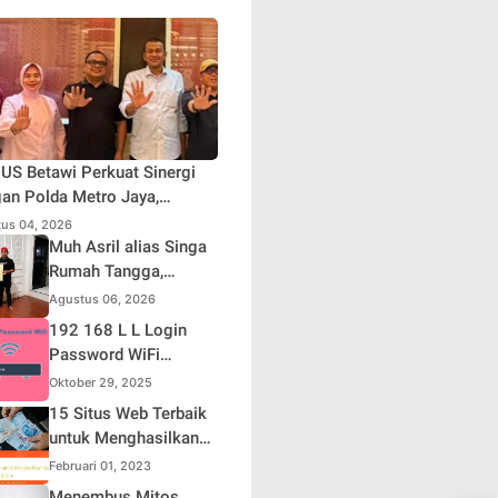
S Betawi Perkuat Sinergi
an Polda Metro Jaya,
askan Komitmen Menjaga
us 04, 2026
rta Aman, Damai, dan
Muh Asril alias Singa
usif Jelang HUT ke-81
Rumah Tangga,
blik Indonesia
Kreator Kocak yang
Agustus 06, 2026
Jago Bikin Kisah
192 168 L L Login
Suami Takut Istri Jadi
Password WiFi
Hiburan
Indihome Terbaru
Oktober 29, 2025
2025
15 Situs Web Terbaik
untuk Menghasilkan
Uang Online
Februari 01, 2023
Menembus Mitos