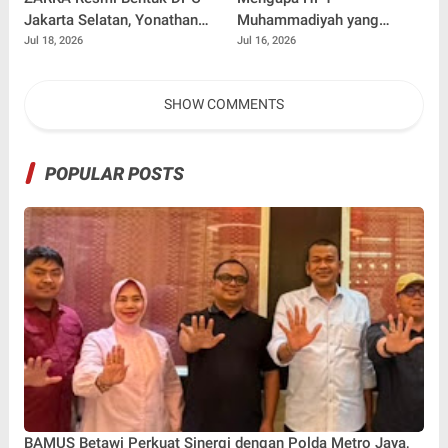
Jakarta Selatan, Yonathan
Muhammadiyah yang
Adhi Putra Dipercaya
Kelihatan "Kaku" Justru
Jul 18, 2026
Jul 16, 2026
Pimpin Gerakan Kontrol
Bisa Jadi Obat Overthinking
Sosial
Terbaik
SHOW COMMENTS
POPULAR POSTS
BAMUS Betawi Perkuat Sinergi dengan Polda Metro Jaya,