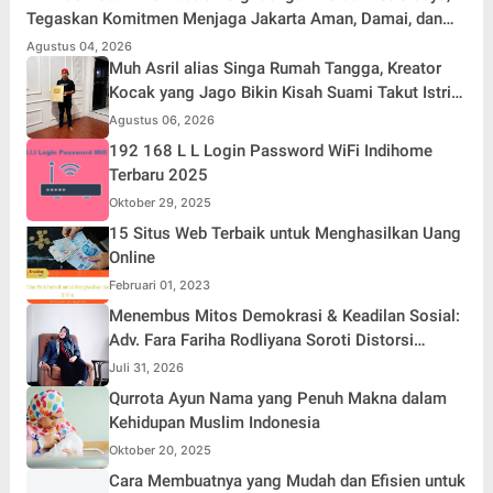
Tegaskan Komitmen Menjaga Jakarta Aman, Damai, dan
Kondusif Jelang HUT ke-81 Republik Indonesia
Agustus 04, 2026
Muh Asril alias Singa Rumah Tangga, Kreator
Kocak yang Jago Bikin Kisah Suami Takut Istri
Jadi Hiburan
Agustus 06, 2026
192 168 L L Login Password WiFi Indihome
Terbaru 2025
Oktober 29, 2025
15 Situs Web Terbaik untuk Menghasilkan Uang
Online
Februari 01, 2023
Menembus Mitos Demokrasi & Keadilan Sosial:
Adv. Fara Fariha Rodliyana Soroti Distorsi
Simpati Publik dan Aksi Main Hakim Sendiri
Juli 31, 2026
Qurrota Ayun Nama yang Penuh Makna dalam
Kehidupan Muslim Indonesia
Oktober 20, 2025
Cara Membuatnya yang Mudah dan Efisien untuk