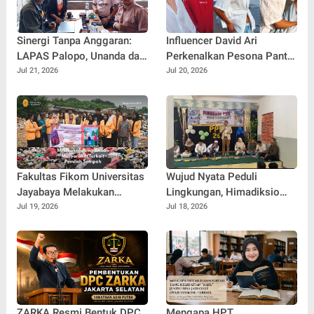
Sinergi Tanpa Anggaran:
Influencer David Ari
LAPAS Palopo, Unanda dan
Perkenalkan Pesona Pantai
LSM Wanua Lestari. Inisiasi
Nelayan Canggu Lewat
Jul 21, 2026
Jul 20, 2026
Aksi Peduli Pembinaan
Kolaborasi Bersama Model
Ternama China Yenan Yutio
Fakultas Fikom Universitas
Wujud Nyata Peduli
Jayabaya Melakukan
Lingkungan, Himadiksio
Pengabdian Masyarakat
Untirta Gelar Dialog
Jul 19, 2026
Jul 18, 2026
Terkait Pemilah Sampah
Lingkungan "Merawat Bumi
dari Desa"
ZARKA Resmi Bentuk DPC
Mengapa HPT