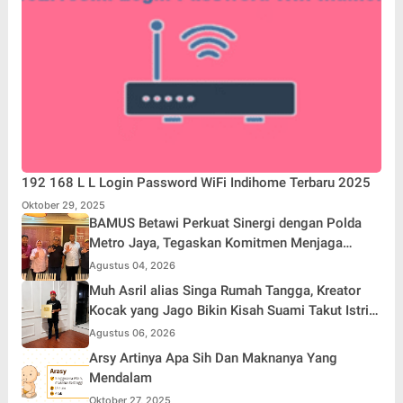
192 168 L L Login Password WiFi Indihome Terbaru 2025
Oktober 29, 2025
BAMUS Betawi Perkuat Sinergi dengan Polda
Metro Jaya, Tegaskan Komitmen Menjaga
Jakarta Aman, Damai, dan Kondusif Jelang HUT
Agustus 04, 2026
ke-81 Republik Indonesia
Muh Asril alias Singa Rumah Tangga, Kreator
Kocak yang Jago Bikin Kisah Suami Takut Istri
Jadi Hiburan
Agustus 06, 2026
Arsy Artinya Apa Sih Dan Maknanya Yang
Mendalam
Oktober 27, 2025