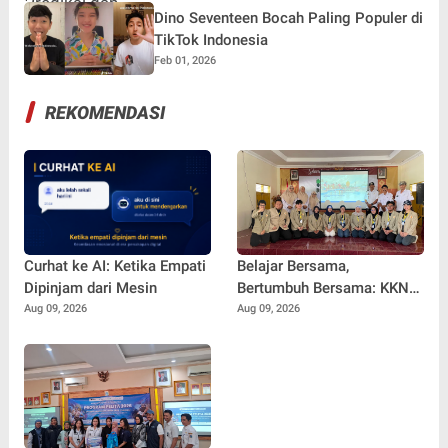
Dino Seventeen Bocah Paling Populer di
TikTok Indonesia
Feb 01, 2026
REKOMENDASI
Curhat ke AI: Ketika Empati
Belajar Bersama,
Dipinjam dari Mesin
Bertumbuh Bersama: KKN-
PPM UGM Bersama
Aug 09, 2026
Aug 09, 2026
Masyarakat Desa
Karangduren