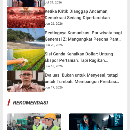
Distorsi Simpati Publik dan Aksi Main
Jul 31, 2026
Hakim Sendiri
Ketika Kritik Dianggap Ancaman,
Demokrasi Sedang Dipertaruhkan
Jun 26, 2026
Pentingnya Komunikasi Pariwisata bagi
Generasi Z: Mengangkat Pesona Pantai
Ungapan Malang Selatan di Era Digital
Jun 20, 2026
Sisi Ganda Kenaikan Dollar: Untung
Ekspor Pertanian, Tapi Rugikan
Ketergantungan Impor Bahan Baku
Jun 18, 2026
Evaluasi Bukan untuk Menyesal, tetapi
untuk Tumbuh: Membangun Prestasi
Olahraga melalui Budaya Evaluasi di
Jun 17, 2026
Lingkungan KONI
REKOMENDASI