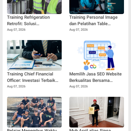
Training Refrigeration
Training Personal Image
Retrofit: Solusi
dan Pelatihan Table
Meningkatkan Efisiensi dan
Manners: Kunci
Aug 07, 2026
Aug 07, 2026
Keandalan Sistem
Membangun
Pendingin Modern
Profesionalisme dan
Kepercayaan Diri di Dunia
Kerja
Training Chief Financial
Memilih Jasa SEO Website
Officer: Investasi Terbaik
Berkualitas Bersama
untuk Mencetak Pemimpin
SEOBITT untuk
Aug 07, 2026
Aug 07, 2026
Keuangan Profesional
Meningkatkan Visibilitas
Bisnis
Belajar Menembus Waktu
Muh Asril alias Singa