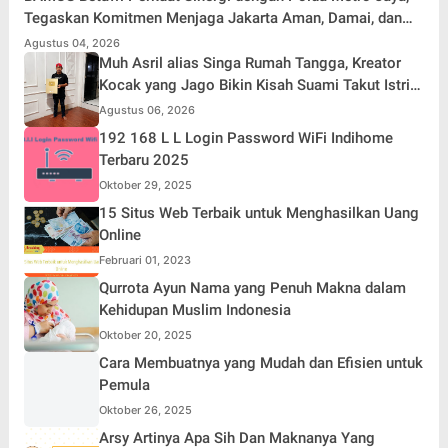
Tegaskan Komitmen Menjaga Jakarta Aman, Damai, dan
Kondusif Jelang HUT ke-81 Republik Indonesia
Agustus 04, 2026
Muh Asril alias Singa Rumah Tangga, Kreator
Kocak yang Jago Bikin Kisah Suami Takut Istri
Jadi Hiburan
Agustus 06, 2026
192 168 L L Login Password WiFi Indihome
Terbaru 2025
Oktober 29, 2025
15 Situs Web Terbaik untuk Menghasilkan Uang
Online
Februari 01, 2023
Qurrota Ayun Nama yang Penuh Makna dalam
Kehidupan Muslim Indonesia
Oktober 20, 2025
Cara Membuatnya yang Mudah dan Efisien untuk
Pemula
Oktober 26, 2025
Arsy Artinya Apa Sih Dan Maknanya Yang