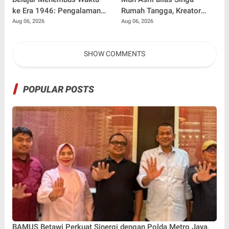
ke Era 1946: Pengalaman
Rumah Tangga, Kreator
Magang Radityo Kusuma
Kocak yang Jago Bikin
Aug 06, 2026
Aug 06, 2026
Dewa Bersama Pura-Pura
Kisah Suami Takut Istri Jadi
Props dalam Film 'Fajar
Hiburan
SHOW COMMENTS
Sebelum Merah'
POPULAR POSTS
BAMUS Betawi Perkuat Sinergi dengan Polda Metro Jaya,