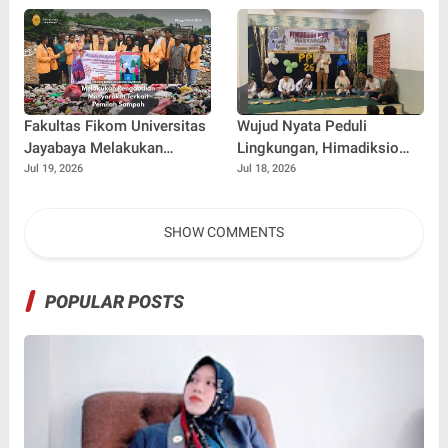
Ternama China Yenan Yutio
Fakultas Fikom Universitas
Wujud Nyata Peduli
Jayabaya Melakukan
Lingkungan, Himadiksio
Pengabdian Masyarakat
Untirta Gelar Dialog
Jul 19, 2026
Jul 18, 2026
Terkait Pemilah Sampah
Lingkungan "Merawat Bumi
dari Desa"
SHOW COMMENTS
POPULAR POSTS