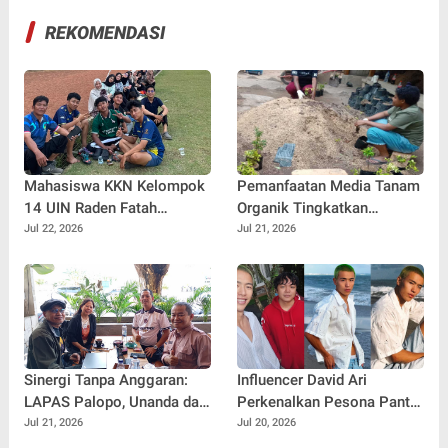
REKOMENDASI
Mahasiswa KKN Kelompok
Pemanfaatan Media Tanam
14 UIN Raden Fatah
Organik Tingkatkan
Palembang Jalin
Keterampilan Masyarakat
Jul 22, 2026
Jul 21, 2026
Kebersamaan Bersama
dalam Pembibitan Tanaman
Warga Gunung Kemala
Hias
Lewat Sparing Sepak Bola
Sinergi Tanpa Anggaran:
Influencer David Ari
LAPAS Palopo, Unanda dan
Perkenalkan Pesona Pantai
LSM Wanua Lestari. Inisiasi
Nelayan Canggu Lewat
Jul 21, 2026
Jul 20, 2026
Aksi Peduli Pembinaan
Kolaborasi Bersama Model