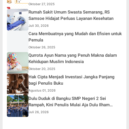
Oktober 27, 2025
Rumah Sakit Umum Swasta Semarang, RS
Samsoe Hidajat Perluas Layanan Kesehatan
Juli 30, 2026
Cara Membuatnya yang Mudah dan Efisien untuk
Pemula
Oktober 26, 2025
Qurrota Ayun Nama yang Penuh Makna dalam
Kehidupan Muslim Indonesia
Oktober 20, 2025
Hak Cipta Menjadi Investasi Jangka Panjang
bagi Penulis Buku
Agustus 01, 2026
Dulu Duduk di Bangku SMP Negeri 2 Sei
Rampah, Kini Penulis Mulai Aja Dulu Ilham
Febryan Kembali sebagai Pemateri untuk
Juli 26, 2026
Menginspirasi Generasi Muda