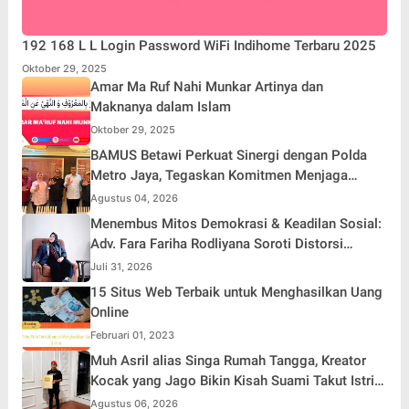
192 168 L L Login Password WiFi Indihome Terbaru 2025
Oktober 29, 2025
Amar Ma Ruf Nahi Munkar Artinya dan
Maknanya dalam Islam
Oktober 29, 2025
BAMUS Betawi Perkuat Sinergi dengan Polda
Metro Jaya, Tegaskan Komitmen Menjaga
Jakarta Aman, Damai, dan Kondusif Jelang HUT
Agustus 04, 2026
ke-81 Republik Indonesia
Menembus Mitos Demokrasi & Keadilan Sosial:
Adv. Fara Fariha Rodliyana Soroti Distorsi
Simpati Publik dan Aksi Main Hakim Sendiri
Juli 31, 2026
15 Situs Web Terbaik untuk Menghasilkan Uang
Online
Februari 01, 2023
Muh Asril alias Singa Rumah Tangga, Kreator
Kocak yang Jago Bikin Kisah Suami Takut Istri
Jadi Hiburan
Agustus 06, 2026