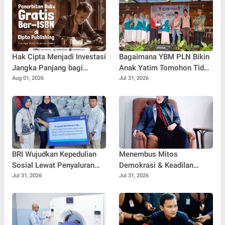
Hak Cipta Menjadi Investasi
Bagaimana YBM PLN Bikin
Jangka Panjang bagi
Anak Yatim Tomohon Tidak
Penulis Buku
Tertinggal di Tahun Ajaran
Aug 01, 2026
Jul 31, 2026
Baru
BRI Wujudkan Kepedulian
Menembus Mitos
Sosial Lewat Penyaluran
Demokrasi & Keadilan
Paket Sembako di
Sosial: Adv. Fara Fariha
Jul 31, 2026
Jul 31, 2026
Kabupaten Probolinggo
Rodliyana Soroti Distorsi
Simpati Publik dan Aksi
Main Hakim Sendiri