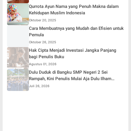
Qurrota Ayun Nama yang Penuh Makna dalam
Kehidupan Muslim Indonesia
Oktober 20, 2025
Cara Membuatnya yang Mudah dan Efisien untuk
Pemula
Oktober 26, 2025
Hak Cipta Menjadi Investasi Jangka Panjang
bagi Penulis Buku
Agustus 01, 2026
Dulu Duduk di Bangku SMP Negeri 2 Sei
Rampah, Kini Penulis Mulai Aja Dulu Ilham
Febryan Kembali sebagai Pemateri untuk
Juli 26, 2026
Menginspirasi Generasi Muda