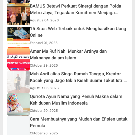
BAMUS Betawi Perkuat Sinergi dengan Polda
Metro Jaya, Tegaskan Komitmen Menjaga
Jakarta Aman, Damai, dan Kondusif Jelang HUT
Agustus 04, 2026
ke-81 Republik Indonesia
15 Situs Web Terbaik untuk Menghasilkan Uang
Online
Februari 01, 2023
Amar Ma Ruf Nahi Munkar Artinya dan
Maknanya dalam Islam
Oktober 29, 2025
Muh Asril alias Singa Rumah Tangga, Kreator
Kocak yang Jago Bikin Kisah Suami Takut Istri
Jadi Hiburan
Agustus 06, 2026
Qurrota Ayun Nama yang Penuh Makna dalam
Kehidupan Muslim Indonesia
Oktober 20, 2025
Cara Membuatnya yang Mudah dan Efisien untuk
Pemula
Oktober 26, 2025