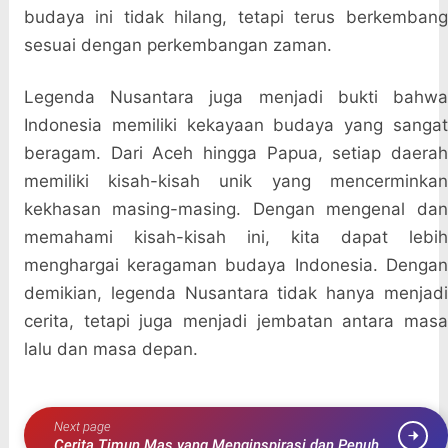
budaya ini tidak hilang, tetapi terus berkembang
sesuai dengan perkembangan zaman.
Legenda Nusantara juga menjadi bukti bahwa
Indonesia memiliki kekayaan budaya yang sangat
beragam. Dari Aceh hingga Papua, setiap daerah
memiliki kisah-kisah unik yang mencerminkan
kekhasan masing-masing. Dengan mengenal dan
memahami kisah-kisah ini, kita dapat lebih
menghargai keragaman budaya Indonesia. Dengan
demikian, legenda Nusantara tidak hanya menjadi
cerita, tetapi juga menjadi jembatan antara masa
lalu dan masa depan.
Next page
Cerita Timun Mas yang Menginspirasi dan Penuh