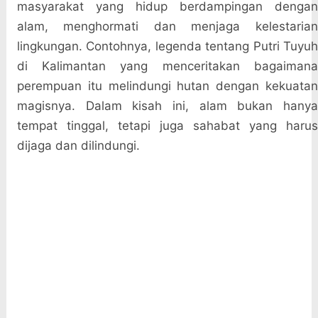
masyarakat yang hidup berdampingan dengan
alam, menghormati dan menjaga kelestarian
lingkungan. Contohnya, legenda tentang Putri Tuyuh
di Kalimantan yang menceritakan bagaimana
perempuan itu melindungi hutan dengan kekuatan
magisnya. Dalam kisah ini, alam bukan hanya
tempat tinggal, tetapi juga sahabat yang harus
dijaga dan dilindungi.