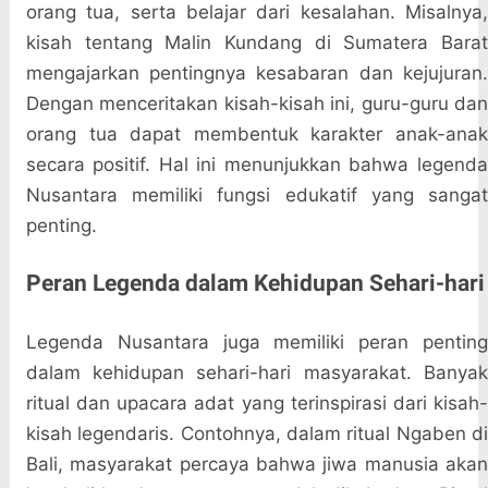
orang tua, serta belajar dari kesalahan. Misalnya,
kisah tentang Malin Kundang di Sumatera Barat
mengajarkan pentingnya kesabaran dan kejujuran.
Dengan menceritakan kisah-kisah ini, guru-guru dan
orang tua dapat membentuk karakter anak-anak
secara positif. Hal ini menunjukkan bahwa legenda
Nusantara memiliki fungsi edukatif yang sangat
penting.
Peran Legenda dalam Kehidupan Sehari-hari
Legenda Nusantara juga memiliki peran penting
dalam kehidupan sehari-hari masyarakat. Banyak
ritual dan upacara adat yang terinspirasi dari kisah-
kisah legendaris. Contohnya, dalam ritual Ngaben di
Bali, masyarakat percaya bahwa jiwa manusia akan