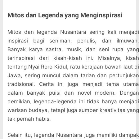
Mitos dan Legenda yang Menginspirasi
Mitos dan legenda Nusantara sering kali menjadi
inspirasi bagi seniman, penulis, dan ilmuwan.
Banyak karya sastra, musik, dan seni rupa yang
terinspirasi dari kisah-kisah ini. Misalnya, kisah
tentang Nyai Roro Kidul, ratu kerajaan bawah laut di
Jawa, sering muncul dalam tarian dan pertunjukan
tradisional. Cerita ini juga menjadi tema utama
dalam banyak puisi dan novel modern. Dengan
demikian, legenda-legenda ini tidak hanya menjadi
warisan budaya, tetapi juga sumber kreativitas yang
tak pernah habis.
Selain itu, legenda Nusantara juga memiliki dampak