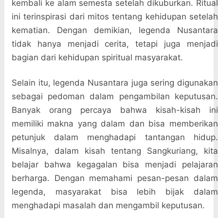
kembali ke alam semesta setelah dikuburkan. Ritual
ini terinspirasi dari mitos tentang kehidupan setelah
kematian. Dengan demikian, legenda Nusantara
tidak hanya menjadi cerita, tetapi juga menjadi
bagian dari kehidupan spiritual masyarakat.
Selain itu, legenda Nusantara juga sering digunakan
sebagai pedoman dalam pengambilan keputusan.
Banyak orang percaya bahwa kisah-kisah ini
memiliki makna yang dalam dan bisa memberikan
petunjuk dalam menghadapi tantangan hidup.
Misalnya, dalam kisah tentang Sangkuriang, kita
belajar bahwa kegagalan bisa menjadi pelajaran
berharga. Dengan memahami pesan-pesan dalam
legenda, masyarakat bisa lebih bijak dalam
menghadapi masalah dan mengambil keputusan.