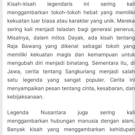
Kisah-kisah legendaris ini sering kali
menggambarkan tokoh-tokoh hebat yang memiliki
kekuatan luar biasa atau karakter yang unik. Mereka
sering kali menjadi teladan bagi generasi penerus.
Misalnya, dalam mitos Dayak, ada kisah tentang
Raja Bawang yang dikenal sebagai tokoh yang
memiliki kekuatan magis dan kemampuan untuk
mengubah diri menjadi binatang. Sementara itu, di
Jawa, cerita tentang Sangkuriang menjadi salah
satu legenda yang sangat populer. Cerita ini
menyampaikan pesan tentang cinta, kesabaran, dan
kebijaksanaan.
Legenda Nusantara juga sering kali
menggambarkan hubungan manusia dengan alam.
Banyak kisah yang menggambarkan kehidupan