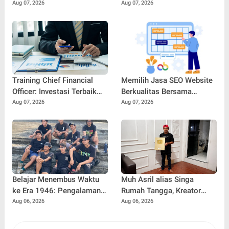
Meningkatkan Efisiensi dan
Manners: Kunci
Aug 07, 2026
Aug 07, 2026
Keandalan Sistem
Membangun
Pendingin Modern
Profesionalisme dan
Kepercayaan Diri di Dunia
Kerja
Training Chief Financial
Memilih Jasa SEO Website
Officer: Investasi Terbaik
Berkualitas Bersama
untuk Mencetak Pemimpin
SEOBITT untuk
Aug 07, 2026
Aug 07, 2026
Keuangan Profesional
Meningkatkan Visibilitas
Bisnis
Belajar Menembus Waktu
Muh Asril alias Singa
ke Era 1946: Pengalaman
Rumah Tangga, Kreator
Magang Radityo Kusuma
Kocak yang Jago Bikin
Aug 06, 2026
Aug 06, 2026
Dewa Bersama Pura-Pura
Kisah Suami Takut Istri Jadi
Props dalam Film 'Fajar
Hiburan