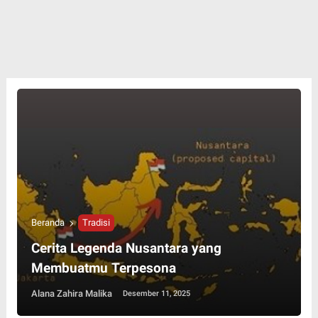
Beranda
Tradisi
Cerita Legenda Nusantara yang
Membuatmu Terpesona
Alana Zahira Malika
Desember 11, 2025