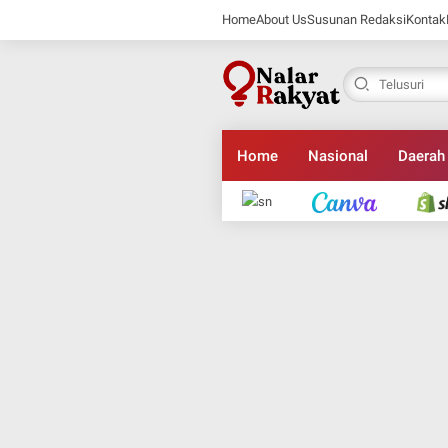
Home
About Us
Susunan Redaksi
Kontak
Home
Nasional
Daerah