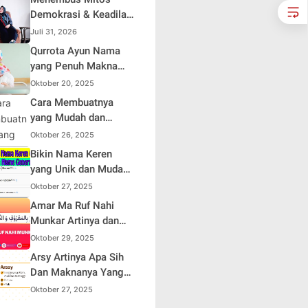
Demokrasi & Keadilan
Sosial: Adv. Fara
Juli 31, 2026
Fariha Rodliyana
Qurrota Ayun Nama
Soroti Distorsi
yang Penuh Makna
Simpati Publik dan
dalam Kehidupan
Oktober 20, 2025
Aksi Main Hakim
Muslim Indonesia
Cara Membuatnya
Sendiri
yang Mudah dan
Efisien untuk Pemula
Oktober 26, 2025
Bikin Nama Keren
yang Unik dan Mudah
Dihafal
Oktober 27, 2025
Amar Ma Ruf Nahi
Munkar Artinya dan
Maknanya dalam
Oktober 29, 2025
Islam
Arsy Artinya Apa Sih
Dan Maknanya Yang
Mendalam
Oktober 27, 2025