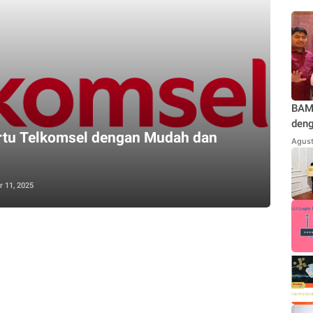
BAMU
deng
rtu Telkomsel dengan Mudah dan
Teg
Agust
Jaka
Kond
Repu
 11, 2025