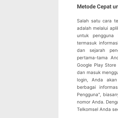
Metode Cepat u
Salah satu cara t
adalah melalui apl
untuk pengguna T
termasuk informas
dan sejarah pen
pertama-tama And
Google Play Store 
dan masuk menggun
login, Anda aka
berbagai informas
Pengguna", biasany
nomor Anda. Denga
Telkomsel Anda se