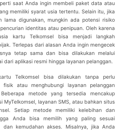
seperti saat Anda ingin membeli paket data atau
g memiliki syarat usia tertentu. Selain itu, jika
 lama digunakan, mungkin ada potensi risiko
pencurian identitas atau penipuan. Oleh karena
usia kartu Telkomsel bisa menjadi langkah
jak. Terlepas dari alasan Anda ingin mengecek
esnya tetap sama dan bisa dilakukan melalui
i dari aplikasi resmi hingga layanan pelanggan.
rtu Telkomsel bisa dilakukan tanpa perlu
Cara Cek Umur Kartu Telkomsel dengan Mudah dan
Cara Cek Umur Kartu Telkomsel dengan Mudah dan
i fisik atau menghubungi layanan pelanggan
Cepat
Cepat
. Beberapa metode yang tersedia mencakup
Nalarrakyat.com - Media Kritis
Nalarrakyat.com - Media Kritis
i MyTelkomsel, layanan SMS, atau bahkan situs
Bagikan ke media lain
Bagikan ke media lain
sel. Setiap metode memiliki kelebihan dan
ngga Anda bisa memilih yang paling sesuai
 dan kemudahan akses. Misalnya, jika Anda