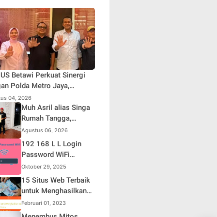
S Betawi Perkuat Sinergi
an Polda Metro Jaya,
askan Komitmen Menjaga
us 04, 2026
rta Aman, Damai, dan
Muh Asril alias Singa
usif Jelang HUT ke-81
Rumah Tangga,
blik Indonesia
Kreator Kocak yang
Agustus 06, 2026
Jago Bikin Kisah
192 168 L L Login
Suami Takut Istri Jadi
Password WiFi
Hiburan
Indihome Terbaru
Oktober 29, 2025
2025
15 Situs Web Terbaik
untuk Menghasilkan
Uang Online
Februari 01, 2023
Menembus Mitos