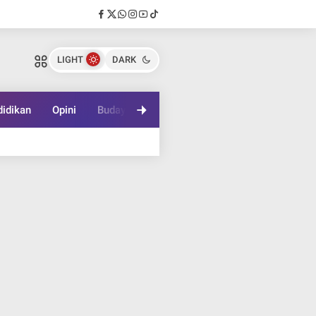
LIGHT
DARK
idikan
Opini
Budaya
Lifestyle
Game