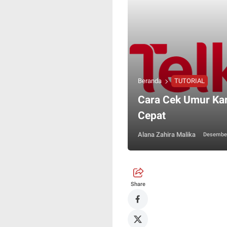
Beranda
TUTORIAL
Cara Cek Umur Ka
Cepat
Alana Zahira Malika
Desember
Share