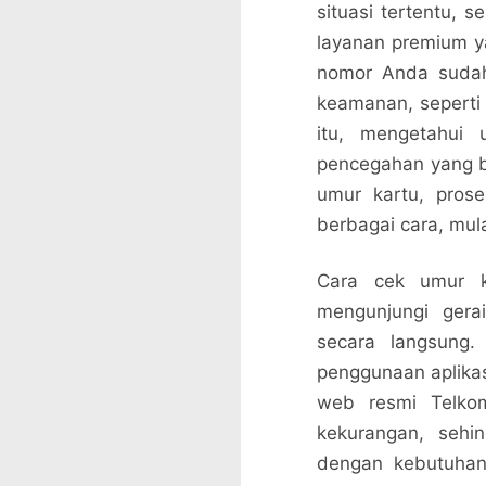
situasi tertentu, 
layanan premium yan
nomor Anda sudah
keamanan, seperti 
itu, mengetahui 
pencegahan yang bi
umur kartu, pros
berbagai cara, mula
Cara cek umur ka
mengunjungi gera
secara langsung
penggunaan aplikas
web resmi Telkom
kekurangan, sehi
dengan kebutuhan