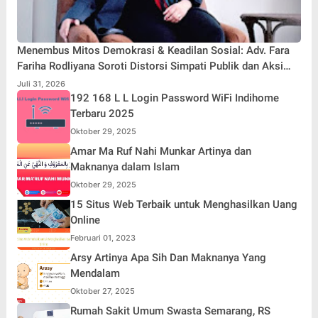
Menembus Mitos Demokrasi & Keadilan Sosial: Adv. Fara
Fariha Rodliyana Soroti Distorsi Simpati Publik dan Aksi
Main Hakim Sendiri
Juli 31, 2026
192 168 L L Login Password WiFi Indihome
Terbaru 2025
Oktober 29, 2025
Amar Ma Ruf Nahi Munkar Artinya dan
Maknanya dalam Islam
Oktober 29, 2025
15 Situs Web Terbaik untuk Menghasilkan Uang
Online
Februari 01, 2023
Arsy Artinya Apa Sih Dan Maknanya Yang
Mendalam
Oktober 27, 2025
Rumah Sakit Umum Swasta Semarang, RS