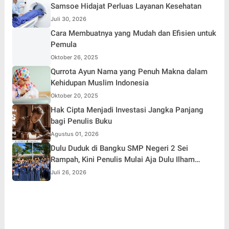
Samsoe Hidajat Perluas Layanan Kesehatan
Juli 30, 2026
Cara Membuatnya yang Mudah dan Efisien untuk
Pemula
Oktober 26, 2025
Qurrota Ayun Nama yang Penuh Makna dalam
Kehidupan Muslim Indonesia
Oktober 20, 2025
Hak Cipta Menjadi Investasi Jangka Panjang
bagi Penulis Buku
Agustus 01, 2026
Dulu Duduk di Bangku SMP Negeri 2 Sei
Rampah, Kini Penulis Mulai Aja Dulu Ilham
Febryan Kembali sebagai Pemateri untuk
Juli 26, 2026
Menginspirasi Generasi Muda