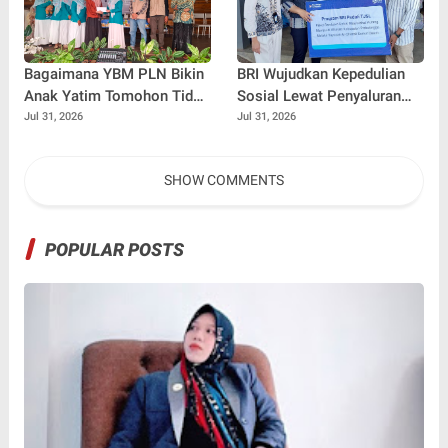
Bagaimana YBM PLN Bikin
BRI Wujudkan Kepedulian
Anak Yatim Tomohon Tidak
Sosial Lewat Penyaluran
Tertinggal di Tahun Ajaran
Paket Sembako di
Jul 31, 2026
Jul 31, 2026
Baru
Kabupaten Probolinggo
SHOW COMMENTS
POPULAR POSTS