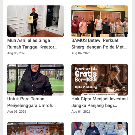
Muh Asril alias Singa
BAMUS Betawi Perkuat
Rumah Tangga, Kreator
Sinergi dengan Polda Metro
Kocak yang Jago Bikin
Jaya, Tegaskan Komitmen
Aug 06, 2026
Aug 04, 2026
Kisah Suami Takut Istri Jadi
Menjaga Jakarta Aman,
Hiburan
Damai, dan Kondusif Jelang
HUT ke-81 Republik
Indonesia
Untuk Para Teman
Hak Cipta Menjadi Investasi
Penyelenggara Umroh:
Jangka Panjang bagi
Jangan Sampai Tertipu
Penulis Buku
Aug 03, 2026
Aug 01, 2026
Tiket Pesawat