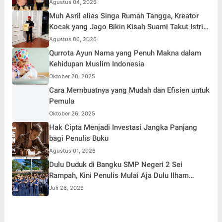
Jakarta Aman, Damai, dan Kondusif Jelang HUT
Agustus 04, 2026
ke-81 Republik Indonesia
Muh Asril alias Singa Rumah Tangga, Kreator
Kocak yang Jago Bikin Kisah Suami Takut Istri
Jadi Hiburan
Agustus 06, 2026
Qurrota Ayun Nama yang Penuh Makna dalam
Kehidupan Muslim Indonesia
Oktober 20, 2025
Cara Membuatnya yang Mudah dan Efisien untuk
Pemula
Oktober 26, 2025
Hak Cipta Menjadi Investasi Jangka Panjang
bagi Penulis Buku
Agustus 01, 2026
Dulu Duduk di Bangku SMP Negeri 2 Sei
Rampah, Kini Penulis Mulai Aja Dulu Ilham
Febryan Kembali sebagai Pemateri untuk
Juli 26, 2026
Menginspirasi Generasi Muda