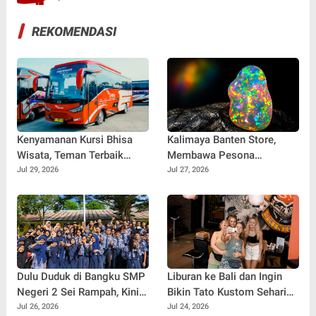
REKOMENDASI
Kenyamanan Kursi Bhisa
Kalimaya Banten Store,
Wisata, Teman Terbaik
Membawa Pesona
untuk Perjalanan Jauh
Kalimaya Banten
Jul 29, 2026
Jul 27, 2026
Menembus Pasar Nasional
dan Internasional
Dulu Duduk di Bangku SMP
Liburan ke Bali dan Ingin
Negeri 2 Sei Rampah, Kini
Bikin Tato Kustom Sehari
Penulis Mulai Aja Dulu
Jadi? Ini Panduannya
Jul 26, 2026
Jul 24, 2026