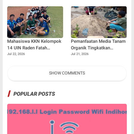
Ilham Febryan Kembali
sebagai Pemateri untuk
Menginspirasi Generasi
Muda
Mahasiswa KKN Kelompok
Pemanfaatan Media Tanam
14 UIN Raden Fatah
Organik Tingkatkan
Palembang Jalin
Keterampilan Masyarakat
Jul 22, 2026
Jul 21, 2026
Kebersamaan Bersama
dalam Pembibitan Tanaman
Warga Gunung Kemala
Hias
SHOW COMMENTS
Lewat Sparing Sepak Bola
POPULAR POSTS