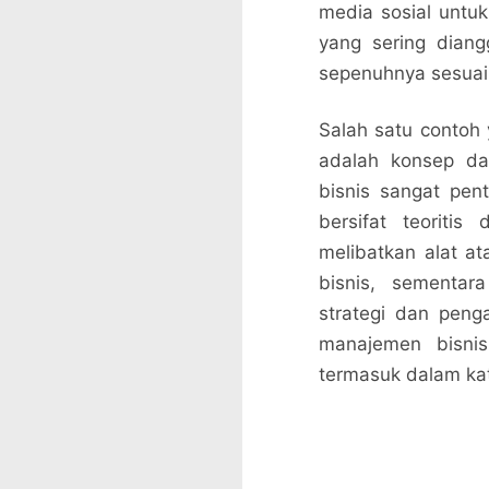
media sosial untu
yang sering diang
sepenuhnya sesuai 
Salah satu contoh
adalah konsep da
bisnis sangat pen
bersifat teoritis
melibatkan alat a
bisnis, sementar
strategi dan peng
manajemen bisnis
termasuk dalam kat