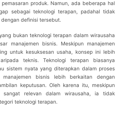
k pemasaran produk. Namun, ada beberapa hal
gap sebagai teknologi terapan, padahal tidak
dengan definisi tersebut.
 yang bukan teknologi terapan dalam wirausaha
sar manajemen bisnis. Meskipun manajemen
ting untuk kesuksesan usaha, konsep ini lebih
 daripada teknis. Teknologi terapan biasanya
tau sistem nyata yang diterapkan dalam proses
a manajemen bisnis lebih berkaitan dengan
Berikut Ini Yang Bukan Teknologi Terapan Dalam
Berikut Ini Yang Bukan Teknologi Terapan Dalam
ambilan keputusan. Oleh karena itu, meskipun
Wirausaha
Wirausaha
 sangat relevan dalam wirausaha, ia tidak
Nalarrakyat.com - Media Kritis
Nalarrakyat.com - Media Kritis
egori teknologi terapan.
Bagikan ke media lain
Bagikan ke media lain