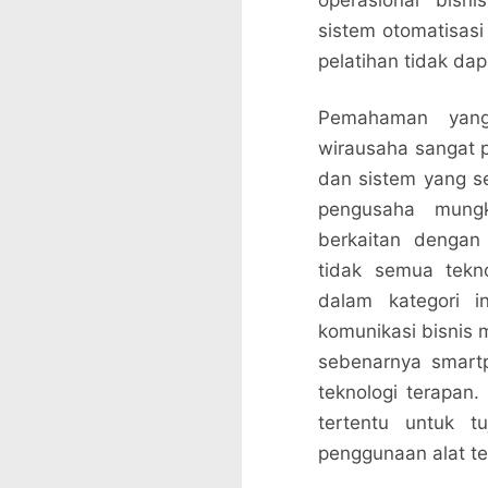
operasional bisn
sistem otomatisas
pelatihan tidak dap
Pemahaman yang
wirausaha sangat p
dan sistem yang s
pengusaha mung
berkaitan dengan 
tidak semua tekn
dalam kategori i
komunikasi bisnis 
sebenarnya smartp
teknologi terapan.
tertentu untuk t
penggunaan alat t