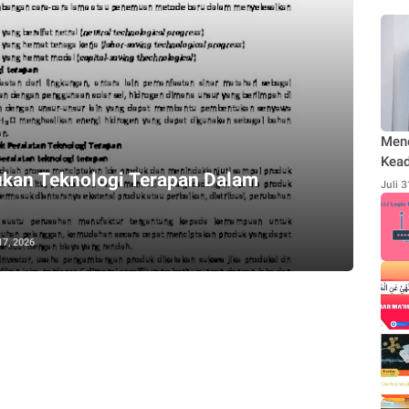
Men
Kead
Bukan Teknologi Terapan Dalam
Rodl
Juli 
Publ
Send
17, 2026