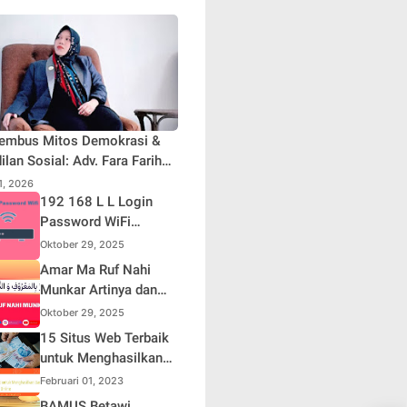
embus Mitos Demokrasi &
ilan Sosial: Adv. Fara Fariha
iyana Soroti Distorsi Simpati
31, 2026
ik dan Aksi Main Hakim
192 168 L L Login
iri
Password WiFi
Indihome Terbaru
Oktober 29, 2025
2025
Amar Ma Ruf Nahi
Munkar Artinya dan
Maknanya dalam
Oktober 29, 2025
Islam
15 Situs Web Terbaik
untuk Menghasilkan
Uang Online
Februari 01, 2023
BAMUS Betawi