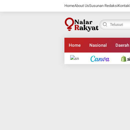
Home
About Us
Susunan Redaksi
Kontak
Home
Nasional
Daerah