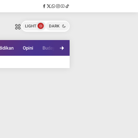
LIGHT
DARK
idikan
Opini
Budaya
Lifestyle
Game