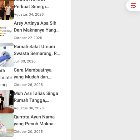
Perkuat Sinergi
dengan Polda Metro
Agustus 04, 2026
Jaya, Tegaskan
Arsy Artinya Apa Sih
Komitmen Menjaga
Dan Maknanya Yang
Jakarta Aman, Damai,
Mendalam
Oktober 27, 2025
dan Kondusif Jelang
Rumah Sakit Umum
HUT ke-81 Republik
Swasta Semarang, RS
Indonesia
Samsoe Hidajat
Juli 30, 2026
Perluas Layanan
Cara Membuatnya
Kesehatan
yang Mudah dan
Efisien untuk Pemula
Oktober 26, 2025
Muh Asril alias Singa
Rumah Tangga,
Kreator Kocak yang
Agustus 06, 2026
Jago Bikin Kisah
Qurrota Ayun Nama
Suami Takut Istri Jadi
yang Penuh Makna
Hiburan
dalam Kehidupan
Oktober 20, 2025
Muslim Indonesia