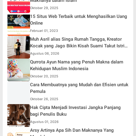
Maknanya dalam Islam
Oktober 29, 2025
15 Situs Web Terbaik untuk Menghasilkan Uang
Online
Februari 01, 2023
Muh Asril alias Singa Rumah Tangga, Kreator
Kocak yang Jago Bikin Kisah Suami Takut Istri
Jadi Hiburan
Agustus 06, 2026
Qurrota Ayun Nama yang Penuh Makna dalam
Kehidupan Muslim Indonesia
Oktober 20, 2025
Cara Membuatnya yang Mudah dan Efisien untuk
Pemula
Oktober 26, 2025
Hak Cipta Menjadi Investasi Jangka Panjang
bagi Penulis Buku
Agustus 01, 2026
Arsy Artinya Apa Sih Dan Maknanya Yang