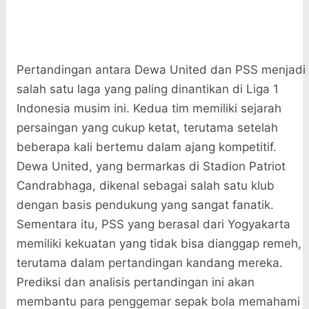
Pertandingan antara Dewa United dan PSS menjadi
salah satu laga yang paling dinantikan di Liga 1
Indonesia musim ini. Kedua tim memiliki sejarah
persaingan yang cukup ketat, terutama setelah
beberapa kali bertemu dalam ajang kompetitif.
Dewa United, yang bermarkas di Stadion Patriot
Candrabhaga, dikenal sebagai salah satu klub
dengan basis pendukung yang sangat fanatik.
Sementara itu, PSS yang berasal dari Yogyakarta
memiliki kekuatan yang tidak bisa dianggap remeh,
terutama dalam pertandingan kandang mereka.
Prediksi dan analisis pertandingan ini akan
membantu para penggemar sepak bola memahami