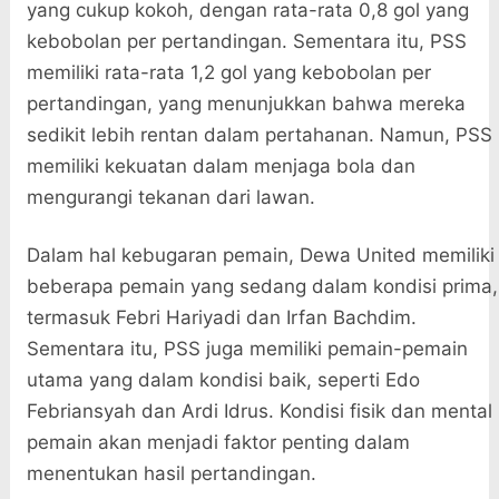
yang cukup kokoh, dengan rata-rata 0,8 gol yang
kebobolan per pertandingan. Sementara itu, PSS
memiliki rata-rata 1,2 gol yang kebobolan per
pertandingan, yang menunjukkan bahwa mereka
sedikit lebih rentan dalam pertahanan. Namun, PSS
memiliki kekuatan dalam menjaga bola dan
mengurangi tekanan dari lawan.
Dalam hal kebugaran pemain, Dewa United memiliki
beberapa pemain yang sedang dalam kondisi prima,
termasuk Febri Hariyadi dan Irfan Bachdim.
Sementara itu, PSS juga memiliki pemain-pemain
utama yang dalam kondisi baik, seperti Edo
Febriansyah dan Ardi Idrus. Kondisi fisik dan mental
pemain akan menjadi faktor penting dalam
menentukan hasil pertandingan.