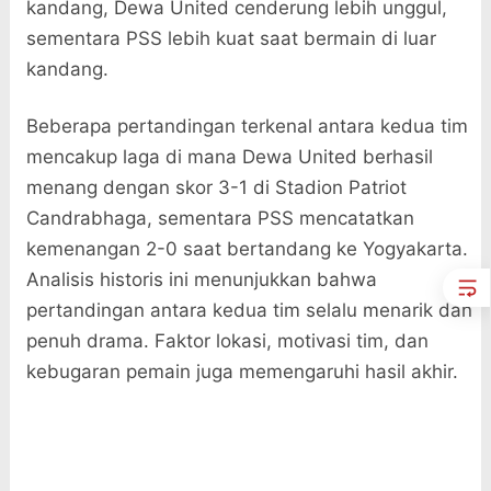
kandang, Dewa United cenderung lebih unggul,
sementara PSS lebih kuat saat bermain di luar
kandang.
Beberapa pertandingan terkenal antara kedua tim
mencakup laga di mana Dewa United berhasil
menang dengan skor 3-1 di Stadion Patriot
Candrabhaga, sementara PSS mencatatkan
kemenangan 2-0 saat bertandang ke Yogyakarta.
Analisis historis ini menunjukkan bahwa
pertandingan antara kedua tim selalu menarik dan
penuh drama. Faktor lokasi, motivasi tim, dan
kebugaran pemain juga memengaruhi hasil akhir.