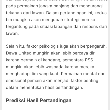
pada permainan jangka panjang dan mengurangi
tekanan dari lawan. Dalam pertandingan ini, kedua
tim mungkin akan mengubah strategi mereka
tergantung pada situasi lapangan dan respons dari
lawan.
Selain itu, faktor psikologis juga akan berpengaruh.
Dewa United mungkin akan lebih percaya diri
karena bermain di kandang, sementara PSS
mungkin akan lebih waspada karena mereka
menghadapi tim yang kuat. Permainan mental dan
emosional pemain akan menjadi faktor penting
dalam menentukan hasil pertandingan.
Prediksi Hasil Pertandingan