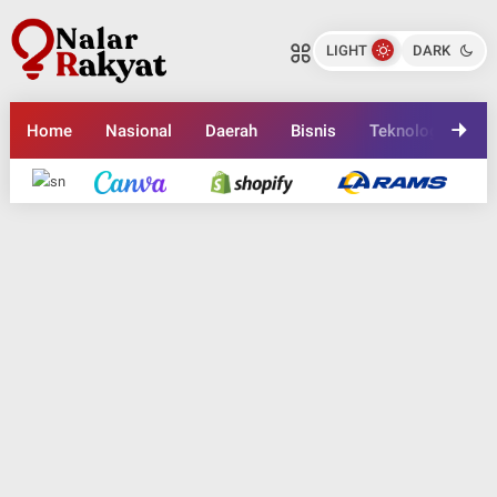
Dewa United Vs PSS Prediksi dan
Dewa United Vs PSS Prediksi dan
Analisis Pertandingan Terbaru
Analisis Pertandingan Terbaru
LIGHT
DARK
Nalarrakyat.com - Media Kritis
Nalarrakyat.com - Media Kritis
Bagikan ke media lain
Bagikan ke media lain
Home
Nasional
Daerah
Bisnis
Teknologi
En