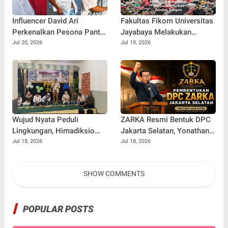
Influencer David Ari
Fakultas Fikom Universitas
Perkenalkan Pesona Pantai
Jayabaya Melakukan
Nelayan Canggu Lewat
Pengabdian Masyarakat
Jul 20, 2026
Jul 19, 2026
Kolaborasi Bersama Model
Terkait Pemilah Sampah
Ternama China Yenan Yutio
Wujud Nyata Peduli
ZARKA Resmi Bentuk DPC
Lingkungan, Himadiksio
Jakarta Selatan, Yonathan
Untirta Gelar Dialog
Adhi Putra Dipercaya
Jul 18, 2026
Jul 18, 2026
Lingkungan "Merawat Bumi
Pimpin Gerakan Kontrol
dari Desa"
Sosial
SHOW COMMENTS
POPULAR POSTS