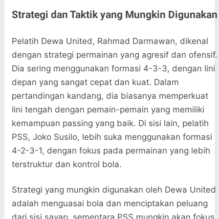
Strategi dan Taktik yang Mungkin Digunakan
Pelatih Dewa United, Rahmad Darmawan, dikenal
dengan strategi permainan yang agresif dan ofensif.
Dia sering menggunakan formasi 4-3-3, dengan lini
depan yang sangat cepat dan kuat. Dalam
pertandingan kandang, dia biasanya memperkuat
lini tengah dengan pemain-pemain yang memiliki
kemampuan passing yang baik. Di sisi lain, pelatih
PSS, Joko Susilo, lebih suka menggunakan formasi
4-2-3-1, dengan fokus pada permainan yang lebih
terstruktur dan kontrol bola.
Strategi yang mungkin digunakan oleh Dewa United
adalah menguasai bola dan menciptakan peluang
dari sisi sayap, sementara PSS mungkin akan fokus