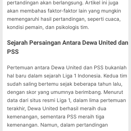
pertandingan akan berlangsung. Artikel ini juga
akan membahas faktor-faktor lain yang mungkin
memengaruhi hasil pertandingan, seperti cuaca,
kondisi pemain, dan psikologis tim.
Sejarah Persaingan Antara Dewa United dan
PSS
Pertemuan antara Dewa United dan PSS bukanlah
hal baru dalam sejarah Liga 1 Indonesia. Kedua tim
sudah saling bertemu sejak beberapa tahun lalu,
dengan skor yang umumnya berimbang. Menurut
data dari situs resmi Liga 1, dalam lima pertemuan
terakhir, Dewa United berhasil meraih dua
kemenangan, sementara PSS meraih tiga
kemenangan. Namun, dalam pertandingan