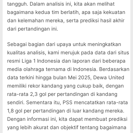
tangguh. Dalam analisis ini, kita akan melihat
bagaimana kedua tim berlatih, apa saja kekuatan
dan kelemahan mereka, serta prediksi hasil akhir
dari pertandingan ini.
Sebagai bagian dari upaya untuk meningkatkan
kualitas analisis, kami merujuk pada data dari situs
resmi Liga 1 Indonesia dan laporan dari beberapa
media olahraga ternama di Indonesia. Berdasarkan
data terkini hingga bulan Mei 2025, Dewa United
memiliki rekor kandang yang cukup baik, dengan
rata-rata 2,3 gol per pertandingan di kandang
sendiri. Sementara itu, PSS mencatatkan rata-rata
1,8 gol per pertandingan di luar kandang mereka.
Dengan informasi ini, kita dapat membuat prediksi
yang lebih akurat dan objektif tentang bagaimana