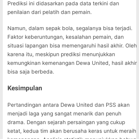
Prediksi ini didasarkan pada data terkini dan
penilaian dari pelatih dan pemain.
Namun, dalam sepak bola, segalanya bisa terjadi.
Faktor keberuntungan, kesalahan pemain, dan
situasi lapangan bisa memengaruhi hasil akhir. Oleh
karena itu, meskipun prediksi menunjukkan
kemungkinan kemenangan Dewa United, hasil akhir
bisa saja berbeda.
Kesimpulan
Pertandingan antara Dewa United dan PSS akan
menjadi laga yang sangat menarik dan penuh
drama. Dengan sejarah persaingan yang cukup
ketat, kedua tim akan berusaha keras untuk meraih