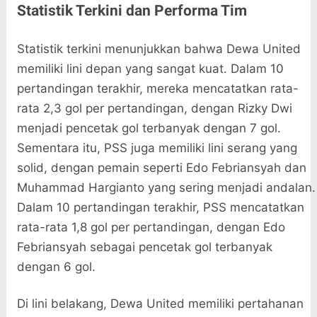
Statistik Terkini dan Performa Tim
Statistik terkini menunjukkan bahwa Dewa United
memiliki lini depan yang sangat kuat. Dalam 10
pertandingan terakhir, mereka mencatatkan rata-
rata 2,3 gol per pertandingan, dengan Rizky Dwi
menjadi pencetak gol terbanyak dengan 7 gol.
Sementara itu, PSS juga memiliki lini serang yang
solid, dengan pemain seperti Edo Febriansyah dan
Muhammad Hargianto yang sering menjadi andalan.
Dalam 10 pertandingan terakhir, PSS mencatatkan
rata-rata 1,8 gol per pertandingan, dengan Edo
Febriansyah sebagai pencetak gol terbanyak
dengan 6 gol.
Di lini belakang, Dewa United memiliki pertahanan