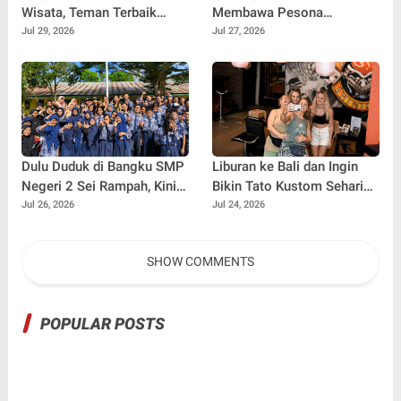
Wisata, Teman Terbaik
Membawa Pesona
untuk Perjalanan Jauh
Kalimaya Banten
Jul 29, 2026
Jul 27, 2026
Menembus Pasar Nasional
dan Internasional
Dulu Duduk di Bangku SMP
Liburan ke Bali dan Ingin
Negeri 2 Sei Rampah, Kini
Bikin Tato Kustom Sehari
Penulis Mulai Aja Dulu
Jadi? Ini Panduannya
Jul 26, 2026
Jul 24, 2026
Ilham Febryan Kembali
sebagai Pemateri untuk
SHOW COMMENTS
Menginspirasi Generasi
Muda
POPULAR POSTS