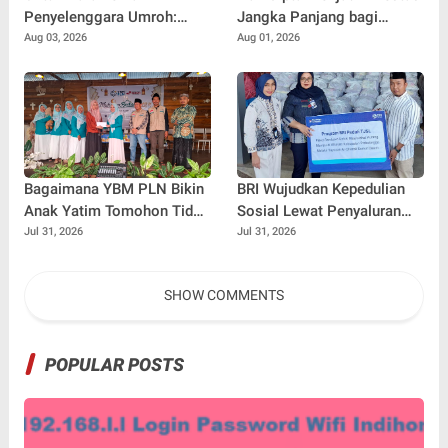
Penyelenggara Umroh:
Jangka Panjang bagi
Jangan Sampai Tertipu
Penulis Buku
Aug 03, 2026
Aug 01, 2026
Tiket Pesawat
Bagaimana YBM PLN Bikin
BRI Wujudkan Kepedulian
Anak Yatim Tomohon Tidak
Sosial Lewat Penyaluran
Tertinggal di Tahun Ajaran
Paket Sembako di
Jul 31, 2026
Jul 31, 2026
Baru
Kabupaten Probolinggo
SHOW COMMENTS
POPULAR POSTS