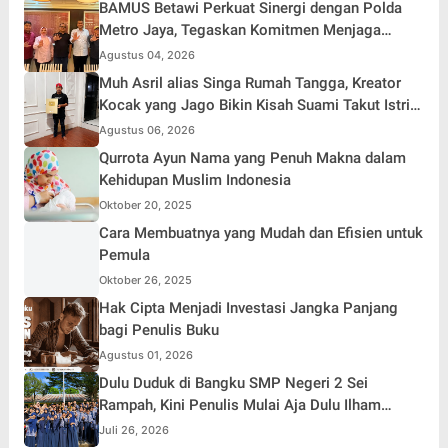
BAMUS Betawi Perkuat Sinergi dengan Polda
Metro Jaya, Tegaskan Komitmen Menjaga
Jakarta Aman, Damai, dan Kondusif Jelang HUT
Agustus 04, 2026
ke-81 Republik Indonesia
Muh Asril alias Singa Rumah Tangga, Kreator
Kocak yang Jago Bikin Kisah Suami Takut Istri
Jadi Hiburan
Agustus 06, 2026
Qurrota Ayun Nama yang Penuh Makna dalam
Kehidupan Muslim Indonesia
Oktober 20, 2025
Cara Membuatnya yang Mudah dan Efisien untuk
Pemula
Oktober 26, 2025
Hak Cipta Menjadi Investasi Jangka Panjang
bagi Penulis Buku
Agustus 01, 2026
Dulu Duduk di Bangku SMP Negeri 2 Sei
Rampah, Kini Penulis Mulai Aja Dulu Ilham
Febryan Kembali sebagai Pemateri untuk
Juli 26, 2026