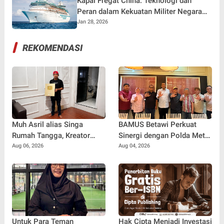
Kapal Fregat China: Teknologi dan
Peran dalam Kekuatan Militer Negara
Tirai Bambu
Jan 28, 2026
REKOMENDASI
Muh Asril alias Singa
BAMUS Betawi Perkuat
Rumah Tangga, Kreator
Sinergi dengan Polda Metro
Kocak yang Jago Bikin
Jaya, Tegaskan Komitmen
Aug 06, 2026
Aug 04, 2026
Kisah Suami Takut Istri Jadi
Menjaga Jakarta Aman,
Hiburan
Damai, dan Kondusif Jelang
HUT ke-81 Republik
Indonesia
Untuk Para Teman
Hak Cipta Menjadi Investasi