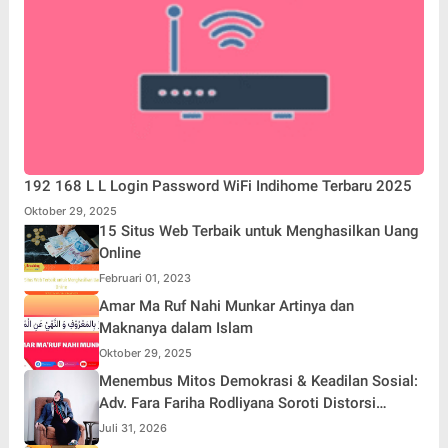
192 168 L L Login Password WiFi Indihome Terbaru 2025
Oktober 29, 2025
15 Situs Web Terbaik untuk Menghasilkan Uang
Online
Februari 01, 2023
Amar Ma Ruf Nahi Munkar Artinya dan
Maknanya dalam Islam
Oktober 29, 2025
Menembus Mitos Demokrasi & Keadilan Sosial:
Adv. Fara Fariha Rodliyana Soroti Distorsi
Simpati Publik dan Aksi Main Hakim Sendiri
Juli 31, 2026