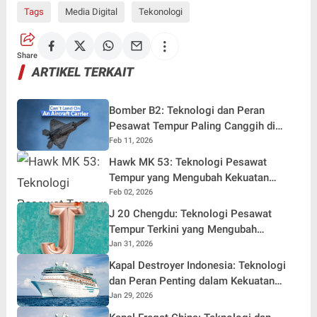
Tags
Media Digital
Tekonologi
Share
ARTIKEL TERKAIT
Bomber B2: Teknologi dan Peran
Pesawat Tempur Paling Canggih di
Dunia
Feb 11, 2026
Hawk MK 53: Teknologi Pesawat
Tempur yang Mengubah Kekuatan
Angkatan Udara Indonesia
Feb 02, 2026
J 20 Chengdu: Teknologi Pesawat
Tempur Terkini yang Mengubah
Skenario Militer China
Jan 31, 2026
Kapal Destroyer Indonesia: Teknologi
dan Peran Penting dalam Kekuatan
Militer Nasional
Jan 29, 2026