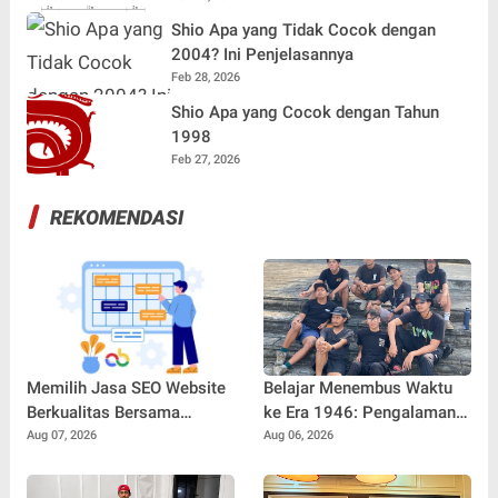
Shio Apa yang Tidak Cocok dengan
2004? Ini Penjelasannya
Feb 28, 2026
Shio Apa yang Cocok dengan Tahun
1998
Feb 27, 2026
REKOMENDASI
Memilih Jasa SEO Website
Belajar Menembus Waktu
Berkualitas Bersama
ke Era 1946: Pengalaman
SEOBITT untuk
Magang Radityo Kusuma
Aug 07, 2026
Aug 06, 2026
Meningkatkan Visibilitas
Dewa Bersama Pura-Pura
Bisnis
Props dalam Film 'Fajar