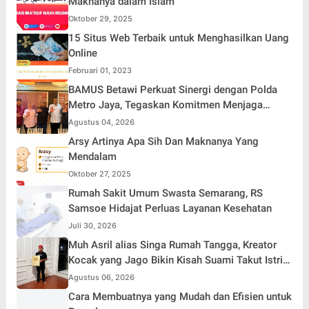
Maknanya dalam Islam
Oktober 29, 2025
15 Situs Web Terbaik untuk Menghasilkan Uang
Online
Februari 01, 2023
BAMUS Betawi Perkuat Sinergi dengan Polda
Metro Jaya, Tegaskan Komitmen Menjaga
Jakarta Aman, Damai, dan Kondusif Jelang HUT
Agustus 04, 2026
ke-81 Republik Indonesia
Arsy Artinya Apa Sih Dan Maknanya Yang
Mendalam
Oktober 27, 2025
Rumah Sakit Umum Swasta Semarang, RS
Samsoe Hidajat Perluas Layanan Kesehatan
Juli 30, 2026
Muh Asril alias Singa Rumah Tangga, Kreator
Kocak yang Jago Bikin Kisah Suami Takut Istri
Jadi Hiburan
Agustus 06, 2026
Cara Membuatnya yang Mudah dan Efisien untuk