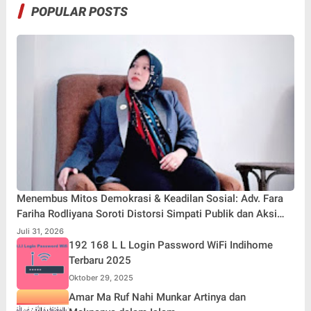
POPULAR POSTS
Menembus Mitos Demokrasi & Keadilan Sosial: Adv. Fara
Fariha Rodliyana Soroti Distorsi Simpati Publik dan Aksi
Main Hakim Sendiri
Juli 31, 2026
192 168 L L Login Password WiFi Indihome
Terbaru 2025
Oktober 29, 2025
Amar Ma Ruf Nahi Munkar Artinya dan