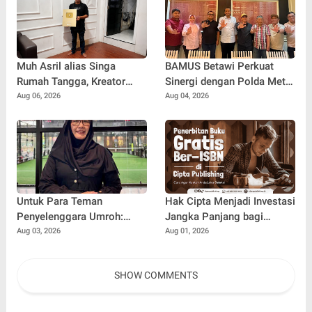
Sebelum Merah'
Muh Asril alias Singa
BAMUS Betawi Perkuat
Rumah Tangga, Kreator
Sinergi dengan Polda Metro
Kocak yang Jago Bikin
Jaya, Tegaskan Komitmen
Aug 06, 2026
Aug 04, 2026
Kisah Suami Takut Istri Jadi
Menjaga Jakarta Aman,
Hiburan
Damai, dan Kondusif Jelang
HUT ke-81 Republik
Indonesia
Untuk Para Teman
Hak Cipta Menjadi Investasi
Penyelenggara Umroh:
Jangka Panjang bagi
Jangan Sampai Tertipu
Penulis Buku
Aug 03, 2026
Aug 01, 2026
Tiket Pesawat
SHOW COMMENTS