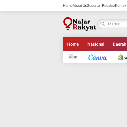
Home
About Us
Susunan Redaksi
Kontak
Home
Nasional
Daerah