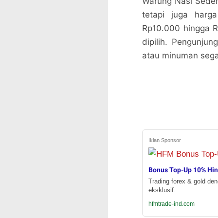
Warung Nasi Seder
tetapi juga harg
Rp10.000 hingga R
dipilih. Pengunju
atau minuman sega
Iklan Sponsor
Bonus Top-Up 10% Hi
Trading forex & gold de
eksklusif.
hfmtrade-ind.com