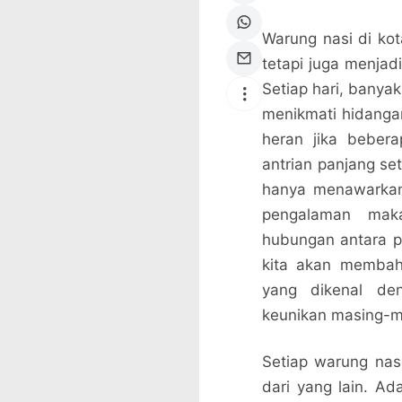
Warung nasi di kot
tetapi juga menjad
Setiap hari, banya
menikmati hidanga
heran jika bebera
antrian panjang se
hanya menawarkan 
pengalaman ma
hubungan antara pe
kita akan membaha
yang dikenal de
keunikan masing-m
Setiap warung nas
dari yang lain. A