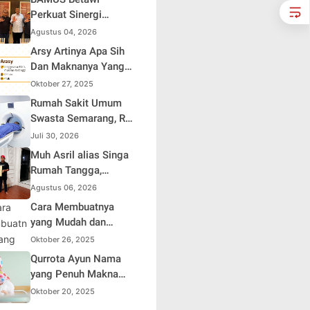
Perkuat Sinergi
dengan Polda Metro
Agustus 04, 2026
Jaya, Tegaskan
Arsy Artinya Apa Sih
Komitmen Menjaga
Dan Maknanya Yang
Jakarta Aman, Damai,
Mendalam
Oktober 27, 2025
dan Kondusif Jelang
Rumah Sakit Umum
HUT ke-81 Republik
Swasta Semarang, RS
Indonesia
Samsoe Hidajat
Juli 30, 2026
Perluas Layanan
Muh Asril alias Singa
Kesehatan
Rumah Tangga,
Kreator Kocak yang
Agustus 06, 2026
Jago Bikin Kisah
Cara Membuatnya
Suami Takut Istri Jadi
yang Mudah dan
Hiburan
Efisien untuk Pemula
Oktober 26, 2025
Qurrota Ayun Nama
yang Penuh Makna
dalam Kehidupan
Oktober 20, 2025
Muslim Indonesia