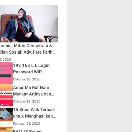
embus Mitos Demokrasi &
ilan Sosial: Adv. Fara Fariha
iyana Soroti Distorsi Simpati
31, 2026
ik dan Aksi Main Hakim
192 168 L L Login
iri
Password WiFi
Indihome Terbaru
Oktober 29, 2025
2025
Amar Ma Ruf Nahi
Munkar Artinya dan
Maknanya dalam
Oktober 29, 2025
Islam
15 Situs Web Terbaik
untuk Menghasilkan
Uang Online
Februari 01, 2023
BAMUS Betawi