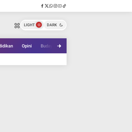
LIGHT
DARK
idikan
Opini
Budaya
Lifestyle
Game