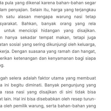
a pula yang dikenal karena bahan-bahan segar
am penyajian. Selain itu, harga yang terjangkau
ah satu alasan mengapa warung nasi tetap
syarakat. Bahkan, banyak orang yang rela
 untuk mencicipi hidangan yang disajikan.
n hanya sekadar tempat makan, tetapi juga
tan sosial yang sering dikunjungi oleh keluarga,
 kerja. Dengan suasana yang ramah dan hangat,
erikan ketenangan dan kenyamanan bagi siapa
ng.
Warung Nasi Paling Enak di Kota Ini, Rasa yang
Warung Nasi Paling Enak di Kota Ini, Rasa yang
Menggugah Selera
Menggugah Selera
gah selera adalah faktor utama yang membuat
Nalarrakyat.com - Media Kritis
Nalarrakyat.com - Media Kritis
a ini begitu diminati. Banyak pengunjung yang
Bagikan ke media lain
Bagikan ke media lain
rasa nasi yang disajikan di sini tidak bisa
 lain. Hal ini bisa disebabkan oleh resep turun-
a oleh pemilik warung, serta bahan-bahan yang