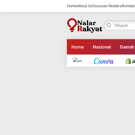
Home
About Us
Susunan Redaksi
Kontak
Home
Nasional
Daerah