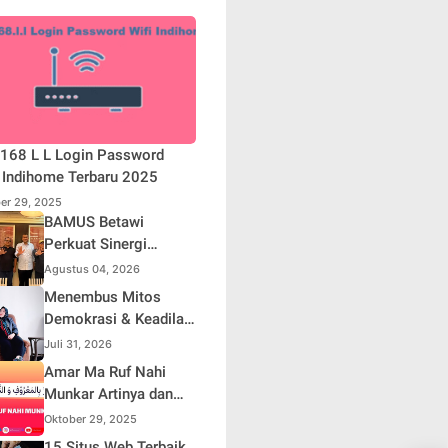
168 L L Login Password
 Indihome Terbaru 2025
er 29, 2025
BAMUS Betawi
Perkuat Sinergi
dengan Polda Metro
Agustus 04, 2026
Jaya, Tegaskan
Menembus Mitos
Komitmen Menjaga
Demokrasi & Keadilan
Jakarta Aman, Damai,
Sosial: Adv. Fara
Juli 31, 2026
dan Kondusif Jelang
Fariha Rodliyana
Amar Ma Ruf Nahi
HUT ke-81 Republik
Soroti Distorsi
Munkar Artinya dan
Indonesia
Simpati Publik dan
Maknanya dalam
Oktober 29, 2025
Aksi Main Hakim
Islam
15 Situs Web Terbaik