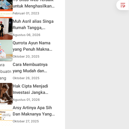
Sendiri
untuk Menghasilkan
Uang Online
Februari 01, 2023
Muh Asril alias Singa
Rumah Tangga,
Kreator Kocak yang
Agustus 06, 2026
Jago Bikin Kisah
Qurrota Ayun Nama
Suami Takut Istri Jadi
yang Penuh Makna
Hiburan
dalam Kehidupan
Oktober 20, 2025
Muslim Indonesia
Cara Membuatnya
yang Mudah dan
Efisien untuk Pemula
Oktober 26, 2025
Hak Cipta Menjadi
Investasi Jangka
Panjang bagi Penulis
Agustus 01, 2026
Buku
Arsy Artinya Apa Sih
Dan Maknanya Yang
Mendalam
Oktober 27, 2025