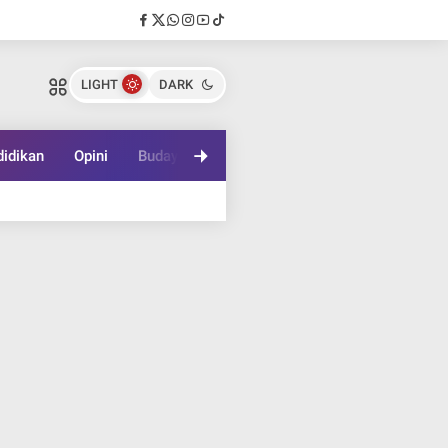
LIGHT
DARK
idikan
Opini
Budaya
Lifestyle
Game