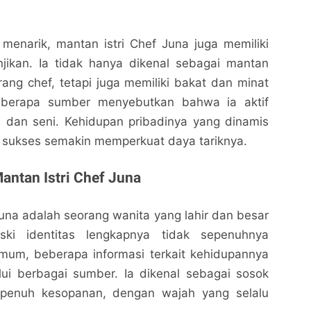
menarik, mantan istri Chef Juna juga memiliki
njikan. Ia tidak hanya dikenal sebagai mantan
ang chef, tetapi juga memiliki bakat dan minat
Beberapa sumber menyebutkan bahwa ia aktif
s dan seni. Kehidupan pribadinya yang dinamis
g sukses semakin memperkuat daya tariknya.
antan Istri Chef Juna
Wajah Mantan Istri Chef Juna yang Membuat
Wajah Mantan Istri Chef Juna yang Membuat
Netizen Terpukau
Netizen Terpukau
Juna adalah seorang wanita yang lahir dan besar
Nalarrakyat.com - Media Kritis
Nalarrakyat.com - Media Kritis
ski identitas lengkapnya tidak sepenuhnya
Bagikan ke media lain
Bagikan ke media lain
umum, beberapa informasi terkait kehidupannya
lui berbagai sumber. Ia dikenal sebagai sosok
penuh kesopanan, dengan wajah yang selalu