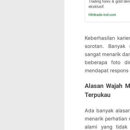
Trading forex & gold de
eksklusif.
hfmtrade-ind.com
Keberhasilan kari
sorotan. Banyak
sangat menarik dan
beberapa foto di
mendapat respons p
Alasan Wajah M
Terpukau
Ada banyak alasan
menarik perhatian 
alami yang tida