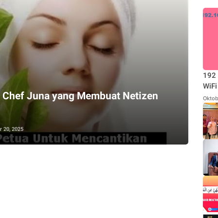
192 
WiFi
i Chef Juna yang Membuat Netizen
Oktob
 20, 2025