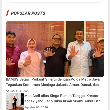
POPULAR POSTS
BAMUS Betawi Perkuat Sinergi dengan Polda Metro Jaya,
Tegaskan Komitmen Menjaga Jakarta Aman, Damai, dan
Kondusif Jelang HUT ke-81 Republik Indonesia
Agustus 04, 2026
Muh Asril alias Singa Rumah Tangga, Kreator
Kocak yang Jago Bikin Kisah Suami Takut Istri
Jadi Hiburan
Agustus 06, 2026