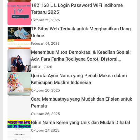
192 168 L L Login Password WiFi Indihome
Terbaru 2025
Oktober 29, 2025
15 Situs Web Terbaik untuk Menghasilkan Uang
Online
Februari 01, 2023
Menembus Mitos Demokrasi & Keadilan Sosial:
Adv. Fara Fariha Rodliyana Soroti Distorsi
Simpati Publik dan Aksi Main Hakim Sendiri
Juli 31, 2026
Qurrota Ayun Nama yang Penuh Makna dalam
Kehidupan Muslim Indonesia
Oktober 20, 2025
Cara Membuatnya yang Mudah dan Efisien untuk
Pemula
Oktober 26, 2025
Bikin Nama Keren yang Unik dan Mudah Dihafal
Oktober 27, 2025