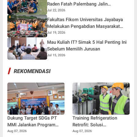
Muda
Raden Fatah Palembang Jalin
Kebersamaan Bersama Warga Gunung
Jul 22, 2026
Kemala Lewat Sparing Sepak Bola
Fakultas Fikom Universitas Jayabaya
Melakukan Pengabdian Masyarakat
Terkait Pemilah Sampah
Jul 19, 2026
Mau Kuliah IT? Simak 5 Hal Penting Ini
Sebelum Memilih Jurusan
Jul 15, 2026
REKOMENDASI
Dukung Target SDGs PT
Training Refrigeration
MMI Jalankan Program
Retrofit: Solusi
Pencegahan Stunting Di
Meningkatkan Efisiensi dan
Aug 07, 2026
Aug 07, 2026