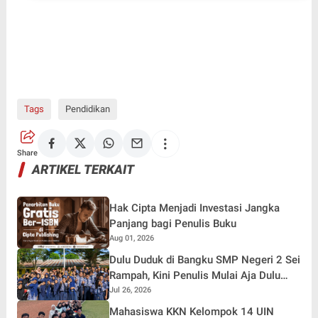
Tags
Pendidikan
Share
ARTIKEL TERKAIT
Hak Cipta Menjadi Investasi Jangka
Panjang bagi Penulis Buku
Aug 01, 2026
Dulu Duduk di Bangku SMP Negeri 2 Sei
Rampah, Kini Penulis Mulai Aja Dulu
Ilham Febryan Kembali sebagai
Jul 26, 2026
Pemateri untuk Menginspirasi Generasi
Mahasiswa KKN Kelompok 14 UIN