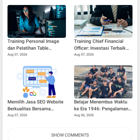
Jakarta Utara
Keandalan Sistem
Pendingin Modern
Training Personal Image
Training Chief Financial
dan Pelatihan Table
Officer: Investasi Terbaik
Manners: Kunci
untuk Mencetak Pemimpin
Aug 07, 2026
Aug 07, 2026
Membangun
Keuangan Profesional
Profesionalisme dan
Kepercayaan Diri di Dunia
Kerja
Memilih Jasa SEO Website
Belajar Menembus Waktu
Berkualitas Bersama
ke Era 1946: Pengalaman
SEOBITT untuk
Magang Radityo Kusuma
Aug 07, 2026
Aug 06, 2026
Meningkatkan Visibilitas
Dewa Bersama Pura-Pura
Bisnis
Props dalam Film 'Fajar
SHOW COMMENTS
Sebelum Merah'