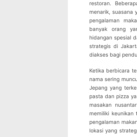
restoran. Beberap
menarik, suasana 
pengalaman makan
banyak orang ya
hidangan spesial da
strategis di Jaka
diakses bagi pend
Ketika berbicara t
nama sering muncul
Jepang yang terken
pasta dan pizza ya
masakan nusantara
memiliki keunikan 
pengalaman makan.
lokasi yang strate