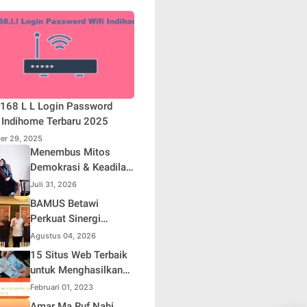
168 L L Login Password
 Indihome Terbaru 2025
er 29, 2025
Menembus Mitos
Demokrasi & Keadilan
Sosial: Adv. Fara
Juli 31, 2026
Fariha Rodliyana
BAMUS Betawi
Soroti Distorsi
Perkuat Sinergi
Simpati Publik dan
dengan Polda Metro
Agustus 04, 2026
Aksi Main Hakim
Jaya, Tegaskan
15 Situs Web Terbaik
Sendiri
Komitmen Menjaga
untuk Menghasilkan
Jakarta Aman, Damai,
Uang Online
Februari 01, 2023
dan Kondusif Jelang
Amar Ma Ruf Nahi