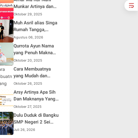
HUT ke-81 Republik
Munkar Artinya dan
Indonesia
Maknanya dalam
Oktober 29, 2025
Islam
Muh Asril alias Singa
Rumah Tangga,
Kreator Kocak yang
Agustus 06, 2026
Jago Bikin Kisah
Qurrota Ayun Nama
Suami Takut Istri Jadi
yang Penuh Makna
Hiburan
dalam Kehidupan
Oktober 20, 2025
Muslim Indonesia
Cara Membuatnya
yang Mudah dan
Efisien untuk Pemula
Oktober 26, 2025
Arsy Artinya Apa Sih
Dan Maknanya Yang
Mendalam
Oktober 27, 2025
Dulu Duduk di Bangku
SMP Negeri 2 Sei
Rampah, Kini Penulis
Juli 26, 2026
Mulai Aja Dulu Ilham