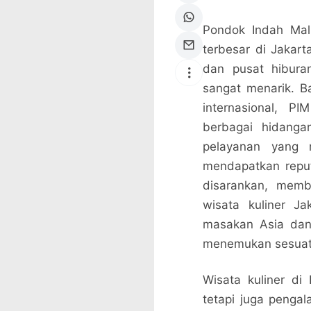
Pondok Indah Mall
terbesar di Jakar
dan pusat hiburan
sangat menarik. B
internasional, P
berbagai hidang
pelayanan yang 
mendapatkan reput
disarankan, memb
wisata kuliner Ja
masakan Asia dan
menemukan sesuatu
Wisata kuliner di
tetapi juga penga