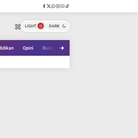
LIGHT
DARK
idikan
Opini
Budaya
Lifestyle
Game