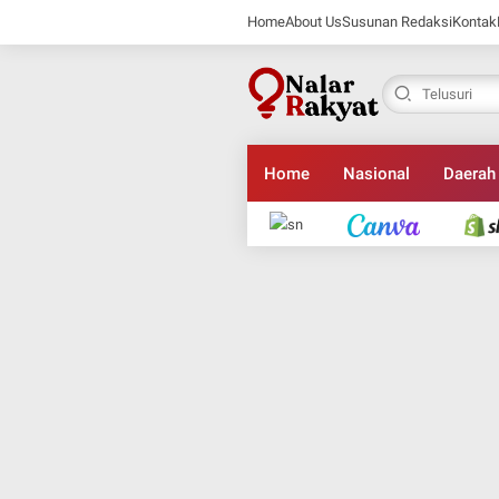
Home
About Us
Susunan Redaksi
Kontak
Home
Nasional
Daerah