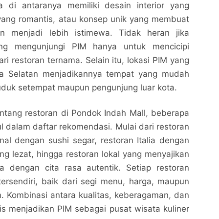
a di antaranya memiliki desain interior yang
yang romantis, atau konsep unik yang membuat
 menjadi lebih istimewa. Tidak heran jika
ng mengunjungi PIM hanya untuk mencicipi
ri restoran ternama. Selain itu, lokasi PIM yang
rta Selatan menjadikannya tempat yang mudah
uduk setempat maupun pengunjung luar kota.
entang restoran di Pondok Indah Mall, beberapa
 dalam daftar rekomendasi. Mulai dari restoran
Restoran Di Pondok Indah Mall Terbaik dan Paling
Restoran Di Pondok Indah Mall Terbaik dan Paling
al dengan sushi segar, restoran Italia dengan
Disarankan untuk Wisata Kuliner Jakarta
Disarankan untuk Wisata Kuliner Jakarta
ng lezat, hingga restoran lokal yang menyajikan
Nalarrakyat.com - Media Kritis
Nalarrakyat.com - Media Kritis
 dengan cita rasa autentik. Setiap restoran
Bagikan ke media lain
Bagikan ke media lain
tersendiri, baik dari segi menu, harga, maupun
 Kombinasi antara kualitas, keberagaman, dan
gis menjadikan PIM sebagai pusat wisata kuliner