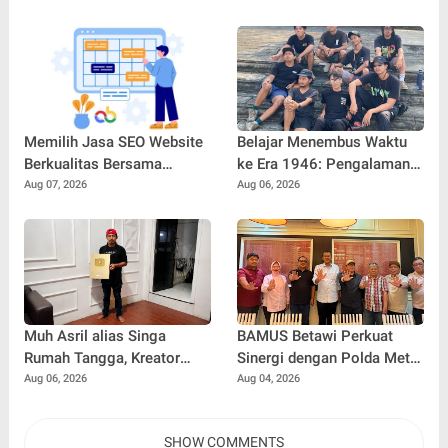
Membangun
Keuangan Profesional
Profesionalisme dan
Kepercayaan Diri di Dunia
Kerja
Memilih Jasa SEO Website
Belajar Menembus Waktu
Berkualitas Bersama
ke Era 1946: Pengalaman
SEOBITT untuk
Magang Radityo Kusuma
Aug 07, 2026
Aug 06, 2026
Meningkatkan Visibilitas
Dewa Bersama Pura-Pura
Bisnis
Props dalam Film 'Fajar
Sebelum Merah'
Muh Asril alias Singa
BAMUS Betawi Perkuat
Rumah Tangga, Kreator
Sinergi dengan Polda Metro
Kocak yang Jago Bikin
Jaya, Tegaskan Komitmen
Aug 06, 2026
Aug 04, 2026
Kisah Suami Takut Istri Jadi
Menjaga Jakarta Aman,
Hiburan
Damai, dan Kondusif Jelang
SHOW COMMENTS
HUT ke-81 Republik