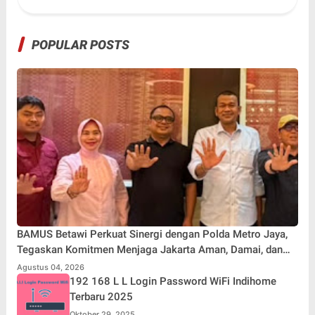
Indonesia
POPULAR POSTS
BAMUS Betawi Perkuat Sinergi dengan Polda Metro Jaya,
Tegaskan Komitmen Menjaga Jakarta Aman, Damai, dan
Kondusif Jelang HUT ke-81 Republik Indonesia
Agustus 04, 2026
192 168 L L Login Password WiFi Indihome
Terbaru 2025
Oktober 29, 2025