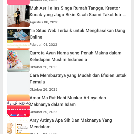
Muh Asril alias Singa Rumah Tangga, Kreator
Kocak yang Jago Bikin Kisah Suami Takut Istri
Jadi Hiburan
Agustus 06, 2026
15 Situs Web Terbaik untuk Menghasilkan Uang
Online
Februari 01, 2023
Qurrota Ayun Nama yang Penuh Makna dalam
Kehidupan Muslim Indonesia
Oktober 20, 2025
Cara Membuatnya yang Mudah dan Efisien untuk
Pemula
Oktober 26, 2025
Amar Ma Ruf Nahi Munkar Artinya dan
Maknanya dalam Islam
Oktober 29, 2025
Arsy Artinya Apa Sih Dan Maknanya Yang
Mendalam