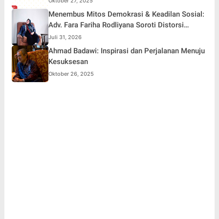
Oktober 27, 2025
Menembus Mitos Demokrasi & Keadilan Sosial:
Adv. Fara Fariha Rodliyana Soroti Distorsi
Simpati Publik dan Aksi Main Hakim Sendiri
Juli 31, 2026
Ahmad Badawi: Inspirasi dan Perjalanan Menuju
Kesuksesan
Oktober 26, 2025