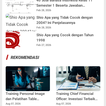
40 Soal Bahasa Indonesia Kelas 11
Semester 1 Beserta Jawaban
Terlengkap
Feb 28, 2026
Shio Apa yang Tidak Cocok dengan
2004? Ini Penjelasannya
Feb 28, 2026
Shio Apa yang Cocok dengan Tahun
1998
Feb 27, 2026
REKOMENDASI
Training Personal Image
Training Chief Financial
dan Pelatihan Table
Officer: Investasi Terbaik
Manners: Kunci
untuk Mencetak Pemimpin
Aug 07, 2026
Aug 07, 2026