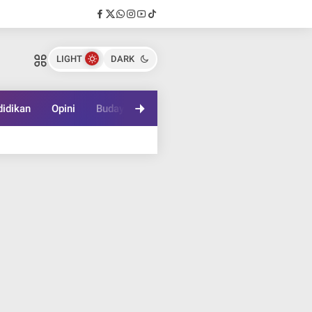
LIGHT
DARK
idikan
Opini
Budaya
Lifestyle
Game