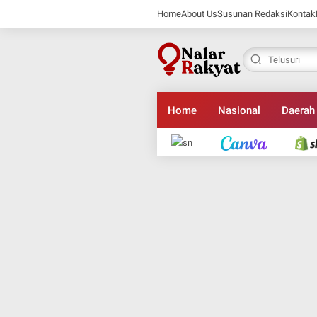
Home
About Us
Susunan Redaksi
Kontak
Home
Nasional
Daerah