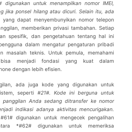
# digunakan untuk menampilkan nomor IMEI,
 jika ponsel hilang atau dicuri. Selain itu, ada
 yang dapat menyembunyikan nomor telepon
nggilan, memberikan privasi tambahan. Setiap
uan spesifik, dan pengetahuan tentang hal ini
engguna dalam mengatur pengaturan pribadi
an masalah teknis. Untuk pemula, memahami
i bisa menjadi fondasi yang kuat dalam
one dengan lebih efisien.
Kode iPhone yang Wajib Kamu Ketahui untuk
Kode iPhone yang Wajib Kamu Ketahui untuk
gilan, ada juga kode yang digunakan untuk
Pemula
Pemula
istem, seperti
#21#. Kode ini berguna untuk
Nalarrakyat.com - Media Kritis
Nalarrakyat.com - Media Kritis
 panggilan Anda sedang ditransfer ke nomor
Bagikan ke media lain
Bagikan ke media lain
njadi indikasi adanya aktivitas mencurigakan.
i
#61# digunakan untuk mengecek pengalihan
entara *#62# digunakan untuk memeriksa