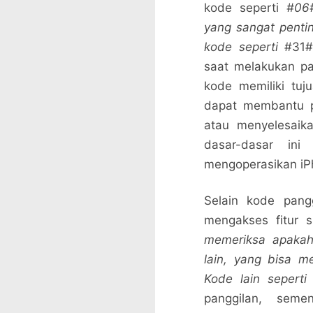
kode seperti
#06
yang sangat penting
kode seperti
#31#
saat melakukan pa
kode memiliki tuj
dapat membantu p
atau menyelesaik
dasar-dasar in
mengoperasikan iPh
Selain kode pang
mengakses fitur s
memeriksa apakah
lain, yang bisa me
Kode lain sepert
panggilan, sem