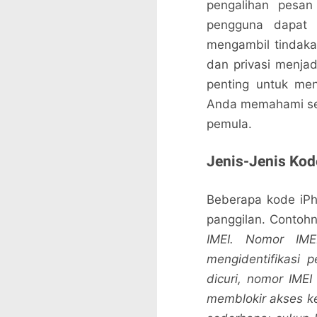
pengalihan pesan
pengguna dapat 
mengambil tindakan
dan privasi menjad
penting untuk men
Anda memahami sem
pemula.
Jenis-Jenis Ko
Beberapa kode iP
panggilan. Contoh
IMEI. Nomor IME
mengidentifikasi p
dicuri, nomor IME
memblokir akses k