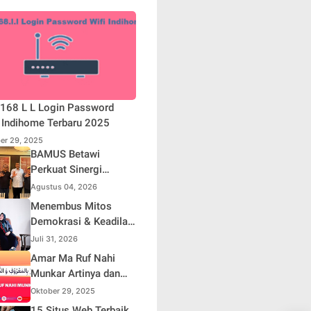
168 L L Login Password
 Indihome Terbaru 2025
er 29, 2025
BAMUS Betawi
Perkuat Sinergi
dengan Polda Metro
Agustus 04, 2026
Jaya, Tegaskan
Menembus Mitos
Komitmen Menjaga
Demokrasi & Keadilan
Jakarta Aman, Damai,
Sosial: Adv. Fara
Juli 31, 2026
dan Kondusif Jelang
Fariha Rodliyana
Amar Ma Ruf Nahi
HUT ke-81 Republik
Soroti Distorsi
Munkar Artinya dan
Indonesia
Simpati Publik dan
Maknanya dalam
Oktober 29, 2025
Aksi Main Hakim
Islam
15 Situs Web Terbaik