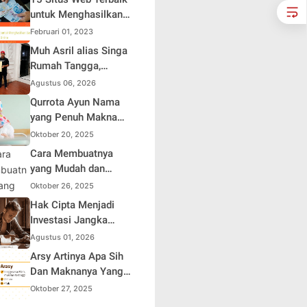
Sendiri
untuk Menghasilkan
Uang Online
Februari 01, 2023
Muh Asril alias Singa
Rumah Tangga,
Kreator Kocak yang
Agustus 06, 2026
Jago Bikin Kisah
Qurrota Ayun Nama
Suami Takut Istri Jadi
yang Penuh Makna
Hiburan
dalam Kehidupan
Oktober 20, 2025
Muslim Indonesia
Cara Membuatnya
yang Mudah dan
Efisien untuk Pemula
Oktober 26, 2025
Hak Cipta Menjadi
Investasi Jangka
Panjang bagi Penulis
Agustus 01, 2026
Buku
Arsy Artinya Apa Sih
Dan Maknanya Yang
Mendalam
Oktober 27, 2025