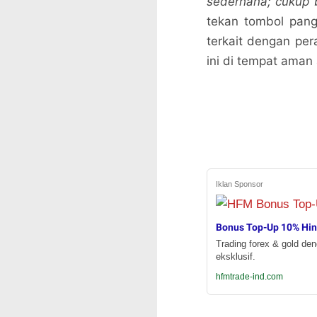
sederhana; cukup b
tekan tombol pang
terkait dengan pe
ini di tempat aman
Iklan Sponsor
Bonus Top-Up 10% Hi
Trading forex & gold de
eksklusif.
hfmtrade-ind.com