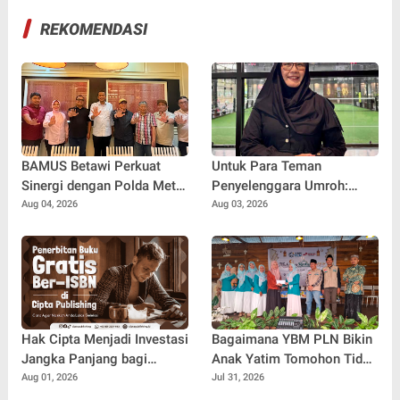
REKOMENDASI
BAMUS Betawi Perkuat
Untuk Para Teman
Sinergi dengan Polda Metro
Penyelenggara Umroh:
Jaya, Tegaskan Komitmen
Jangan Sampai Tertipu
Aug 04, 2026
Aug 03, 2026
Menjaga Jakarta Aman,
Tiket Pesawat
Damai, dan Kondusif Jelang
HUT ke-81 Republik
Indonesia
Hak Cipta Menjadi Investasi
Bagaimana YBM PLN Bikin
Jangka Panjang bagi
Anak Yatim Tomohon Tidak
Penulis Buku
Tertinggal di Tahun Ajaran
Aug 01, 2026
Jul 31, 2026
Baru