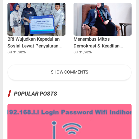
BRI Wujudkan Kepedulian
Menembus Mitos
Sosial Lewat Penyaluran
Demokrasi & Keadilan
Paket Sembako di
Sosial: Adv. Fara Fariha
Jul 31, 2026
Jul 31, 2026
Kabupaten Probolinggo
Rodliyana Soroti Distorsi
Simpati Publik dan Aksi
SHOW COMMENTS
Main Hakim Sendiri
POPULAR POSTS