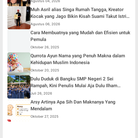
Agustus 04, 2026
ke-81 Republik Indonesia
Muh Asril alias Singa Rumah Tangga, Kreator
Kocak yang Jago Bikin Kisah Suami Takut Istri
Jadi Hiburan
Agustus 06, 2026
Cara Membuatnya yang Mudah dan Efisien untuk
Pemula
Oktober 26, 2025
Qurrota Ayun Nama yang Penuh Makna dalam
Kehidupan Muslim Indonesia
Oktober 20, 2025
Dulu Duduk di Bangku SMP Negeri 2 Sei
Rampah, Kini Penulis Mulai Aja Dulu Ilham
Febryan Kembali sebagai Pemateri untuk
Juli 26, 2026
Menginspirasi Generasi Muda
Arsy Artinya Apa Sih Dan Maknanya Yang
Mendalam
Oktober 27, 2025