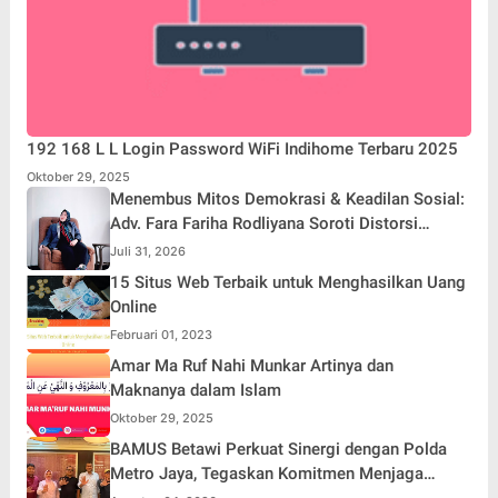
192 168 L L Login Password WiFi Indihome Terbaru 2025
Oktober 29, 2025
Menembus Mitos Demokrasi & Keadilan Sosial:
Adv. Fara Fariha Rodliyana Soroti Distorsi
Simpati Publik dan Aksi Main Hakim Sendiri
Juli 31, 2026
15 Situs Web Terbaik untuk Menghasilkan Uang
Online
Februari 01, 2023
Amar Ma Ruf Nahi Munkar Artinya dan
Maknanya dalam Islam
Oktober 29, 2025
BAMUS Betawi Perkuat Sinergi dengan Polda
Metro Jaya, Tegaskan Komitmen Menjaga
Jakarta Aman, Damai, dan Kondusif Jelang HUT