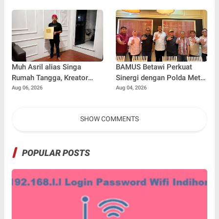
Meningkatkan Visibilitas
Dewa Bersama Pura-Pura
Bisnis
Props dalam Film 'Fajar
Sebelum Merah'
Muh Asril alias Singa
BAMUS Betawi Perkuat
Rumah Tangga, Kreator
Sinergi dengan Polda Metro
Kocak yang Jago Bikin
Jaya, Tegaskan Komitmen
Aug 06, 2026
Aug 04, 2026
Kisah Suami Takut Istri Jadi
Menjaga Jakarta Aman,
Hiburan
Damai, dan Kondusif Jelang
SHOW COMMENTS
HUT ke-81 Republik
Indonesia
POPULAR POSTS