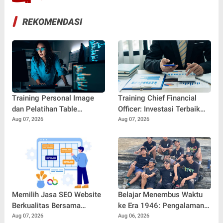
REKOMENDASI
Training Personal Image
Training Chief Financial
dan Pelatihan Table
Officer: Investasi Terbaik
Manners: Kunci
untuk Mencetak Pemimpin
Aug 07, 2026
Aug 07, 2026
Membangun
Keuangan Profesional
Profesionalisme dan
Kepercayaan Diri di Dunia
Kerja
Memilih Jasa SEO Website
Belajar Menembus Waktu
Berkualitas Bersama
ke Era 1946: Pengalaman
SEOBITT untuk
Magang Radityo Kusuma
Aug 07, 2026
Aug 06, 2026