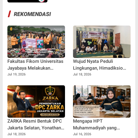
REKOMENDASI
Fakultas Fikom Universitas
Wujud Nyata Peduli
Jayabaya Melakukan
Lingkungan, Himadiksio
Pengabdian Masyarakat
Untirta Gelar Dialog
Jul 19, 2026
Jul 18, 2026
Terkait Pemilah Sampah
Lingkungan "Merawat Bumi
dari Desa"
ZARKA Resmi Bentuk DPC
Mengapa HPT
Jakarta Selatan, Yonathan
Muhammadiyah yang
Adhi Putra Dipercaya
Kelihatan "Kaku" Justru
Jul 18, 2026
Jul 16, 2026