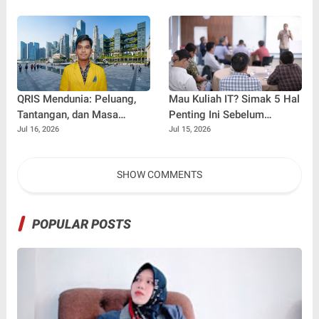
Pimpin Gerakan Kontrol
Bisa Jadi Obat Overthinking
Sosial
Terbaik
QRIS Mendunia: Peluang,
Mau Kuliah IT? Simak 5 Hal
Tantangan, dan Masa
Penting Ini Sebelum
Depan Fintech Indonesia di
Memilih Jurusan
Jul 16, 2026
Jul 15, 2026
Era Ekonomi Digital
SHOW COMMENTS
POPULAR POSTS