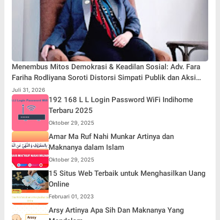
Menembus Mitos Demokrasi & Keadilan Sosial: Adv. Fara
Fariha Rodliyana Soroti Distorsi Simpati Publik dan Aksi
Main Hakim Sendiri
Juli 31, 2026
192 168 L L Login Password WiFi Indihome
Terbaru 2025
Oktober 29, 2025
Amar Ma Ruf Nahi Munkar Artinya dan
Maknanya dalam Islam
Oktober 29, 2025
15 Situs Web Terbaik untuk Menghasilkan Uang
Online
Februari 01, 2023
Arsy Artinya Apa Sih Dan Maknanya Yang