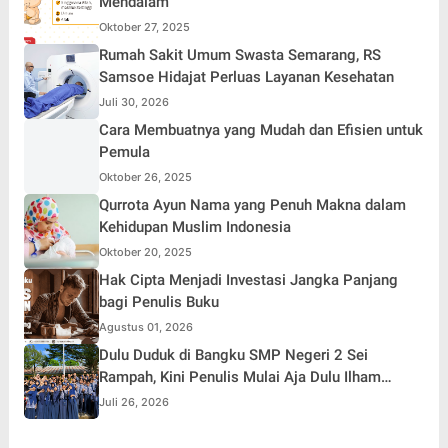
Mendalam
Oktober 27, 2025
Rumah Sakit Umum Swasta Semarang, RS
Samsoe Hidajat Perluas Layanan Kesehatan
Juli 30, 2026
Cara Membuatnya yang Mudah dan Efisien untuk
Pemula
Oktober 26, 2025
Qurrota Ayun Nama yang Penuh Makna dalam
Kehidupan Muslim Indonesia
Oktober 20, 2025
Hak Cipta Menjadi Investasi Jangka Panjang
bagi Penulis Buku
Agustus 01, 2026
Dulu Duduk di Bangku SMP Negeri 2 Sei
Rampah, Kini Penulis Mulai Aja Dulu Ilham
Febryan Kembali sebagai Pemateri untuk
Juli 26, 2026
Menginspirasi Generasi Muda